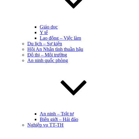
Giáo dục
Y tế
Lao động – Việc làm
Du lịch – Sự kiện
Hội An Nhân tình thuần hậu
Đô thị – Môi trường
An ninh quốc phòng
An ninh – Trật tự
Biên giới – Hải đảo
Nghiệp vụ TT-TH