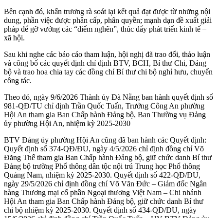
Bên cạnh đó, khẩn trương rà soát lại kết quả đạt được từ những nội
dung, phần việc được phân cấp, phân quyền; mạnh dạn đề xuất giải
pháp để gỡ vướng các “điểm nghẽn”, thúc đẩy phát triển kinh tế –
xã hội.
Sau khi nghe các báo cáo tham luận, hội nghị đã trao đổi, thảo luận
và công bố các quyết định chỉ định BTV, BCH, Bí thư Chi, Đảng
bộ và trao hoa chia tay các đồng chí Bí thư chi bộ nghỉ hưu, chuyển
công tác.
Theo đó, ngày 9/6/2026 Thành ủy Đà Nẵng ban hành quyết định số
981-QĐ/TU chỉ định Trần Quốc Tuấn, Trưởng Công An phường
Hội An tham gia Ban Chấp hành Đảng bộ, Ban Thường vụ Đảng
ủy phường Hội An, nhiệm kỳ 2025-2030
BTV Đảng ủy phường Hội An cũng đã ban hành các Quyết định:
Quyết định số 374-QĐ/ĐU, ngày 4/5/2026 chỉ định đồng chí Võ
Đăng Thể tham gia Ban Chấp hành Đảng bộ, giữ chức danh Bí thư
Đảng bộ trường Phổ thông dân tộc nội trú Trung học Phổ thông
Quảng Nam, nhiệm kỳ 2025-2030. Quyết định số 422-QĐ/ĐU,
ngày 29/5/2026 chỉ định đồng chí Võ Văn Đức – Giám đốc Ngân
hàng Thương mại cổ phần Ngoại thương Việt Nam – Chi nhánh
Hội An tham gia Ban Chấp hành Đảng bộ, giữ chức danh Bí thư
chi bộ nhiệm kỳ 2025-2030. Quyết định số 434-QĐ/ĐU, ngày