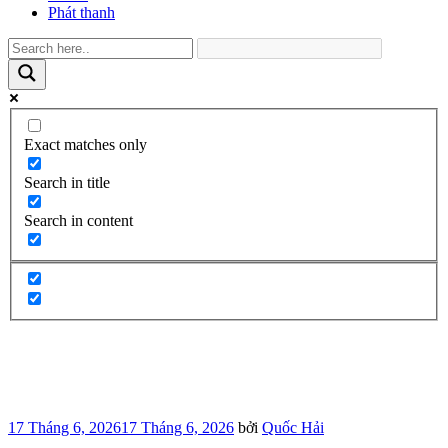
Phát thanh
Exact matches only
Search in title
Search in content
Đăng
17 Tháng 6, 2026
17 Tháng 6, 2026
bởi
Quốc Hải
trong