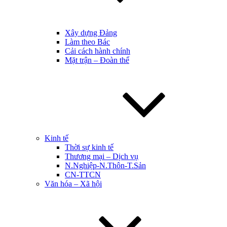
Xây dựng Đảng
Làm theo Bác
Cải cách hành chính
Mặt trận – Đoàn thể
Kinh tế
Thời sự kinh tế
Thương mại – Dịch vụ
N.Nghiệp-N.Thôn-T.Sản
CN-TTCN
Văn hóa – Xã hội