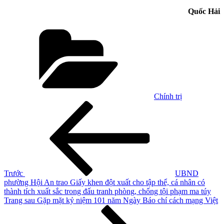
Quốc Hải
Danh
mục
Chính trị
Điều
Bài
cũ
hướng
hơn
bài
viết
Trước
UBND
phường Hội An trao Giấy khen đột xuất cho tập thể, cá nhân có
thành tích xuất sắc trong đấu tranh phòng, chống tội phạm ma túy
Bài
Trang sau
Gặp mặt kỷ niệm 101 năm Ngày Báo chí cách mạng Việt
tiếp
theo