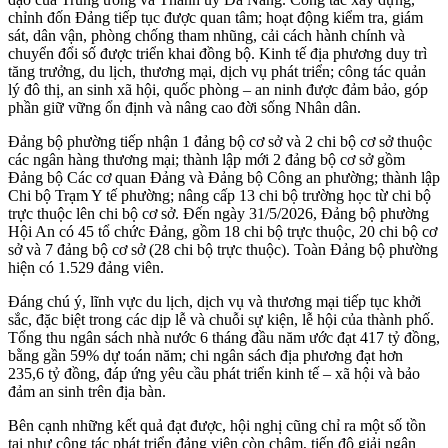
chỉnh đốn Đảng tiếp tục được quan tâm; hoạt động kiểm tra, giám
sát, dân vận, phòng chống tham nhũng, cải cách hành chính và
chuyển đổi số được triển khai đồng bộ. Kinh tế địa phương duy trì
tăng trưởng, du lịch, thương mại, dịch vụ phát triển; công tác quản
lý đô thị, an sinh xã hội, quốc phòng – an ninh được đảm bảo, góp
phần giữ vững ổn định và nâng cao đời sống Nhân dân.
Đảng bộ phường tiếp nhận 1 đảng bộ cơ sở và 2 chi bộ cơ sở thuộc
các ngân hàng thương mại; thành lập mới 2 đảng bộ cơ sở gồm
Đảng bộ Các cơ quan Đảng và Đảng bộ Công an phường; thành lập
Chi bộ Trạm Y tế phường; nâng cấp 13 chi bộ trường học từ chi bộ
trực thuộc lên chi bộ cơ sở. Đến ngày 31/5/2026, Đảng bộ phường
Hội An có 45 tổ chức Đảng, gồm 18 chi bộ trực thuộc, 20 chi bộ cơ
sở và 7 đảng bộ cơ sở (28 chi bộ trực thuộc). Toàn Đảng bộ phường
hiện có 1.529 đảng viên.
Đáng chú ý, lĩnh vực du lịch, dịch vụ và thương mại tiếp tục khởi
sắc, đặc biệt trong các dịp lễ và chuỗi sự kiện, lễ hội của thành phố.
Tổng thu ngân sách nhà nước 6 tháng đầu năm ước đạt 417 tỷ đồng,
bằng gần 59% dự toán năm; chi ngân sách địa phương đạt hơn
235,6 tỷ đồng, đáp ứng yêu cầu phát triển kinh tế – xã hội và bảo
đảm an sinh trên địa bàn.
Bên cạnh những kết quả đạt được, hội nghị cũng chỉ ra một số tồn
tại như công tác phát triển đảng viên còn chậm, tiến độ giải ngân