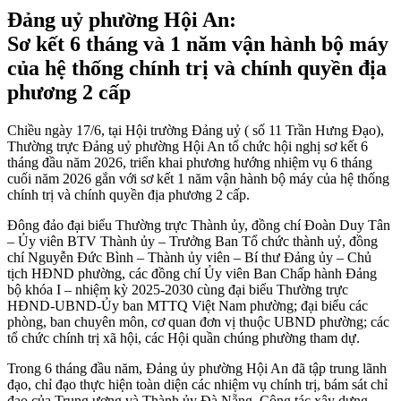
Đảng uỷ phường Hội An:
Sơ kết 6 tháng và 1 năm vận hành bộ máy
của hệ thống chính trị và chính quyền địa
phương 2 cấp
Chiều ngày 17/6, tại Hội trường Đảng uỷ ( số 11 Trần Hưng Đạo),
Thường trực Đảng uỷ phường Hội An tổ chức hội nghị sơ kết 6
tháng đầu năm 2026, triển khai phương hướng nhiệm vụ 6 tháng
cuối năm 2026 gắn với sơ kết 1 năm vận hành bộ máy của hệ thống
chính trị và chính quyền địa phương 2 cấp.
Đông đảo đại biểu Thường trực Thành ủy, đồng chí Đoàn Duy Tân
– Ủy viên BTV Thành ủy – Trưởng Ban Tổ chức thành uỷ, đồng
chí Nguyễn Đức Bình – Thành ủy viên – Bí thư Đảng ủy – Chủ
tịch HĐND phường, các đồng chí Ủy viên Ban Chấp hành Đảng
bộ khóa I – nhiệm kỳ 2025-2030 cùng đại biểu Thường trực
HĐND-UBND-Ủy ban MTTQ Việt Nam phường; đại biểu các
phòng, ban chuyên môn, cơ quan đơn vị thuộc UBND phường; các
tổ chức chính trị xã hội, các Hội quần chúng phường tham dự.
Trong 6 tháng đầu năm, Đảng ủy phường Hội An đã tập trung lãnh
đạo, chỉ đạo thực hiện toàn diện các nhiệm vụ chính trị, bám sát chỉ
đạo của Trung ương và Thành ủy Đà Nẵng. Công tác xây dựng,