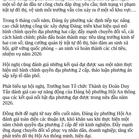
một số dự án đầu tư công chưa đáp ứng yêu cầu; tình trạng vi phạm
trật tự đô thị, vệ sinh môi trường vẫn còn xảy ra ở một số khu vực…
Trong 6 tháng cuối năm, Đảng ủy phường xác định tiếp tục nâng
cao chất lượng công tác xây dựng Đảng; triển khai hiệu quả mô
hình chính quyền địa phương hai cấp; đẩy mạnh chuyển đổi số, cải
cách hành chính; phấn đấu hoàn thành mục tiêu tăng trưởng kinh tế
hai con số; tăng cường quản lý trật tự đô thị, bảo đảm an sinh xã
hội, giữ vững quốc phòng – an ninh và hoàn thành các chỉ tiêu,
nhiệm vụ năm 2026
Hội nghị cũng đánh giá những kết quả đạt được sau một năm thực
hiện mô hình chính quyền địa phương 2 cấp, thảo luận phương án
sắp xếp tổ dân phố.
Phát biểu tại hội nghị, Trưởng ban Tổ chức Thành ủy Đoàn Duy
Tân đánh giá cao sự năng động của Đảng bộ phường Hội An thông
qua các kết quả nổi bật địa phương đạt được trong nửa đầu năm
2026.
Đồng thời đề nghị từ nay đến cuối năm, Đảng ủy phường Hội An
đánh giá toàn diện các thuận lợi, khó khăn sau khi thực hiện một
năm chính quyền địa phương 2 cấp để rút kinh nghiệm. Đẩy mạnh
ứng dụng chuyển đổi số phục vụ nhân dân, doanh nghiệp; tăng tốc
phát triển đô thị Hội An thông minh, hiện đại.