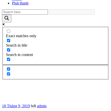
Phát thanh
Exact matches only
Search in title
Search in content
Đăng
18 Tháng 9, 2019
bởi
admin
trong