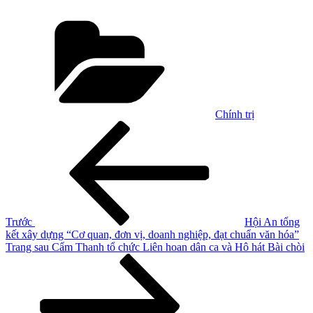
Danh
mục
Chính trị
Điều
Bài
cũ
hướng
hơn
bài
viết
Trước
Hội An tổng
kết xây dựng “Cơ quan, đơn vị, doanh nghiệp, đạt chuẩn văn hóa”
Bài
Trang sau
Cẩm Thanh tổ chức Liên hoan dân ca và Hô hát Bài chòi
tiếp
theo