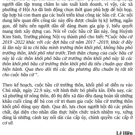
người dân tập trung chăm lo sản xuất kinh doanh, vì vậy, các xã
phường ở Hội An đã linh động chọn thời gian phù hợp để hội họp,
tập hợp bà con tham gia các buổi triển khai công tác bầu cử. Các nội
dung liên quan đến công tác này đều được chuẩn bị kỹ lưỡng, ngắn
gọn, dễ hiểu nên người dân dễ dàng tham gia góp ý, biểu quyết
mang tính xây dựng cao. Nói về cuộc bầu cử lần này, ông Huỳnh
Kim Sinh, Trưởng phòng Nội vụ thành phố cho biết:
“
Cuộc bầu cử
2019 -2022 khác với các đợt bầu cử năm 2017 -2019, khác ở đây
là lần này là ta chỉ bầu mình trưởng thôn khối phố, không bầu phó
trưởng thôn, khôi phố như trước.Tinh thần chung của cuộc bầu cử
này là các thôn khối phố bầu cử trưởng thôn khối phố này là các
thôn khối phố bầu cử trưởng thôn khối phố đủ tiêu chuẩn quy định
hiện hành. Qua theo dõi thì các địa phương đều chuẩn bị rất tốt
cho cuộc bầu cử
“.
Theo kế hoạch, cuộc bầu cử trưởng thôn, khối phố sẽ diễn ra vào
Chủ nhật, ngày 22.9 này, với hình thức bỏ phiếu kín. Đến nay, các
xã phường từ nông thôn, đô thị đến xã đảo đều đang hoàn tất những
khâu cuối cùng để bà con cử tri tham gia cuộc bầu cử trưởng thôn
khối phố đúng quy định. Qua đó, lựa chọn người hội đủ các phẩm
chất, đại diện cho nhân dân thực hiện chức trách nhiệm vụ, xứng
đáng là những cánh tay nối dài của cấp ủy, chính quyền các cấp ở
cơ sở.
Lê Hiền