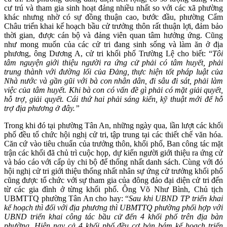
cư trú và tham gia sinh hoạt đảng nhiều nhất so với các xã phường
khác nhưng nhờ có sự đồng thuận cao, bước đầu, phường Cẩm
Châu triển khai kế hoạch bầu cử trưởng thôn rất thuận lợi, đảm bảo
thời gian, được cán bộ và đảng viên quan tâm hưởng ứng. Cũng
như mong muốn của các cử tri đang sinh sống và làm ăn ở địa
phương, ông Dương A, cử tri khối phố Trường Lệ cho biết: “
Tôi
tâm nguyện giới thiệu người ra ứng cử phải có tâm huyết, phải
trung thành với đường lối của Đảng, thực hiện tốt pháp luật của
Nhà nước và gần gũi với bà con nhân dân, đi sâu đi sát, phải làm
việc của tâm huyết. Khi bà con có vấn đề gì phải có mặt giải quyết,
hỗ trợ, giải quyết. Cái thứ hai phải sáng kiến, kỹ thuật mới để hỗ
trợ địa phương ở đây.”
Trong khi đó tại phường Tân An, những ngày qua, lần lượt các khối
phố đều tổ chức hội nghị cử tri, tập trung tại các thiết chế văn hóa.
Căn cứ vào tiêu chuẩn của trưởng thôn, khối phố, Ban công tác mặt
trận các khối đã chủ trì cuộc họp, dự kiến người giới thiệu ra ứng cử
và báo cáo với cấp ủy chi bộ để thống nhất danh sách. Cùng với đó
hội nghị cử tri giới thiệu thống nhất nhân sự ứng cử trưởng khối phố
cũng được tổ chức với sự tham gia của đông đảo đại diện cử tri đến
từ các gia đình ở từng khối phố. Ông Võ Như Bình, Chủ tịch
UBMTTQ phường Tân An cho hay: “
Sau khi UBND TP triển khai
kế hoạch thì đối với địa phương thì UBMTTQ phường phối hợp với
UBND triển khai công tác bầu cử đến 4 khối phố trên địa bàn
phường. Hiện nay cả 4 khối phố đều cơ bản bám kế hoạch triển