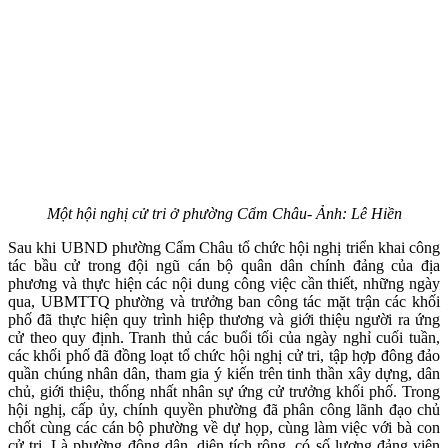
Một hội nghị cử tri ở phường Cẩm Châu- Ảnh: Lê Hiền
Sau khi UBND phường Cẩm Châu tổ chức hội nghị triển khai công
tác bầu cử trong đội ngũ cán bộ quân dân chính đảng của địa
phương và thực hiện các nội dung công việc cần thiết, những ngày
qua, UBMTTQ phường và trưởng ban công tác mặt trận các khối
phố đã thực hiện quy trình hiệp thương và giới thiệu người ra ứng
cử theo quy định. Tranh thủ các buổi tối của ngày nghỉ cuối tuần,
các khối phố đã đồng loạt tổ chức hội nghị cử tri, tập hợp đông đảo
quần chúng nhân dân, tham gia ý kiến trên tinh thần xây dựng, dân
chủ, giới thiệu, thống nhất nhân sự ứng cử trưởng khối phố. Trong
hội nghị, cấp ủy, chính quyền phường đã phân công lãnh đạo chủ
chốt cùng các cán bộ phường về dự họp, cùng làm việc với bà con
cử tri. Là phường đông dân, diện tích rộng, có số lượng đảng viên