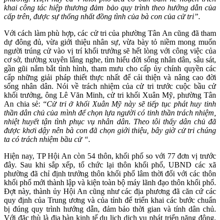
khai công tác hiệp thương đảm bảo quy trình theo hướng dẫn của
cấp trên, được sự thống nhất đồng tình của bà con của cử tri”.
Với cách làm phù hợp, các cử tri của phường Tân An cũng đã tham
dự đông đủ, vừa giới thiệu nhân sự, vừa bày tỏ niềm mong muốn
người trúng cử vào vị trí khối trưởng sẽ hết lòng với công việc của
cơ sở, thường xuyên lắng nghe, tìm hiểu đời sống nhân dân, sâu sát,
gần gũi nắm bắt tình hình, tham mưu cho cấp ủy chính quyền các
cấp những giải pháp thiết thực nhất để cải thiện và nâng cao đời
sống nhân dân. Nói về trách nhiệm của cử tri trước cuộc bầu cử
khối trưởng, ông Lê Văn Minh, cử tri khối Xuân Mỹ, phường Tân
An chia sẻ: “
Cử tri ở khối Xuân Mỹ này sẽ tiếp tục phát huy tinh
thần dân chủ của mình để chọn lựa người có tinh thần trách nhiệm,
nhiệt huyết tận tình phục vụ nhân dân. Theo tôi thấy dân chủ đã
được khơi dậy nên bà con đã chọn giới thiệu, bây giờ cử tri chúng
ta có trách nhiệm bầu cử “.
Hiện nay, TP Hội An còn 54 thôn, khối phố so với 77 đơn vị trước
đây. Sau khi sắp xếp, tổ chức lại thôn khối phố, UBND các xã
phường đã chỉ định trưởng thôn khối phố lâm thời đối với các thôn
khối phố mới thành lập và kiện toàn bộ máy lãnh đạo thôn khối phố.
Đợt này, thành ủy Hội An cũng như các địa phương đã căn cứ các
quy định của Trung ương và của tỉnh để triển khai các bước chuẩn
bị đúng quy trình hướng dẫn, đảm bảo thời gian và tính dân chủ.
Với đặc thù là địa bàn kinh tế du lịch dịch vụ phát triển năng động,