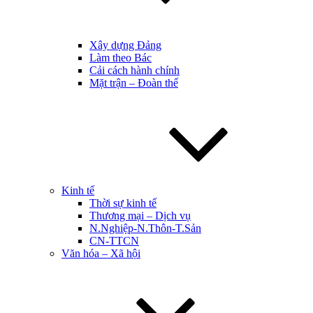
Xây dựng Đảng
Làm theo Bác
Cải cách hành chính
Mặt trận – Đoàn thể
Kinh tế
Thời sự kinh tế
Thương mại – Dịch vụ
N.Nghiệp-N.Thôn-T.Sản
CN-TTCN
Văn hóa – Xã hội