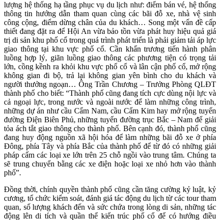
lượng hệ thống hạ tầng phục vụ du lịch như: điểm bán vé, hệ thống
thông tin hướng dẫn tham quan cùng các bãi đỗ xe, nhà vệ sinh
công cộng, điểm dừng chân của du khách… Song một vấn đề cấp
thiết đang đặt ra để Hội An vừa bảo tồn vừa phát huy hiệu quả giá
trị di sản khu phố cổ trong quá trình phát triển là phải giảm tải áp lực
giao thông tại khu vực phố cổ. Cần khẩn trương tiến hành phân
luồng hợp lý, giãn luồng giao thông các phương tiện có trọng tải
lớn, cồng kềnh ra khỏi khu vực phố cổ và lân cận phố cổ, mở rộng
không gian đi bộ, trả lại không gian yên bình cho du khách và
người thưởng ngoạn… Ông Trần Chương – Trưởng Phòng QLĐT
thành phố cho biết: “Thành phố cũng đang tích cực dùng nội lực và
cả ngoại lực, trong nước và ngoài nước để làm những công trình,
những dự án như cầu Cẩm Nam, cầu Cẩm Kim hay mở rộng tuyến
đường Điện Biên Phủ, những tuyến đường trục Bắc – Nam để giải
tỏa ách tắt giao thông cho thành phố. Bên cạnh đó, thành phố cũng
đang huy động nguồn xã hội hóa để làm những bãi đỗ xe ở phía
Đông, phía Tây và phía Bắc của thành phố để từ đó có những giải
pháp cấm các loại xe lớn trên 25 chỗ ngồi vào trung tâm. Chúng ta
sẽ trung chuyển bằng các xe điện hoặc loại xe nhỏ hơn vào thành
phố”.
Đồng thời, chính quyền thành phố cũng cần tăng cường kỷ luật, kỷ
cương, tổ chức kiểm soát, đánh giá tác động du lịch từ các tour tham
quan, số lượng khách đến và sức chứa trong lòng di sản, những tác
động lên di tích và quần thể kiến trúc phố cổ để có hướng điều