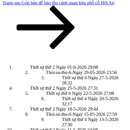
Bài
Trang sau
Góp bàn để bảo tồn cảnh quan khu phố cổ Hội An
tiếp
theo
Thời sự thứ 2 Ngày 01-6-2026
29:08
Thoi-su-thu-6-Ngay 29-05-2026
23:56
Thời sự thứ 4 Ngày 27-5-2026
28:32
Thời sự thứ 2 Ngày 25-5-2026
27:31
Thời sự thứ 6 Ngày 22-5-2026
27:08
Thời sự thứ 4 Ngày 20-5-2026
32:17
Thời sự thứ 2 Ngày 18-5-2026
29:44
Thoi-su-thu-6-Ngay 15-05-2026
27:59
Thời sự thứ 4 Ngày 13-5-2026
27:30
Thời sự thứ 2 Ngày 11-5-2026
24:08