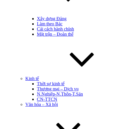
Xây dựng Đảng
Làm theo Bác
Cải cách hành chính
Mặt trận – Đoàn thể
Kinh tế
Thời sự kinh tế
Thương mại – Dịch vụ
N.Nghiệp-N.Thôn-T.Sản
CN-TTCN
Văn hóa – Xã hội