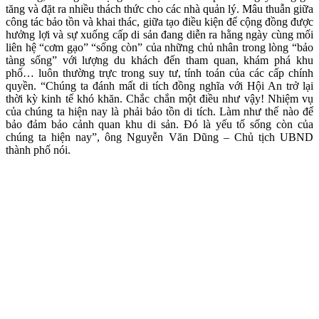
tăng và đặt ra nhiều thách thức cho các nhà quản lý. Mâu thuẫn giữa
công tác bảo tồn và khai thác, giữa tạo điều kiện để cộng đồng được
hưởng lợi và sự xuống cấp di sản đang diễn ra hằng ngày cùng mối
liên hệ “cơm gạo” “sống còn” của những chủ nhân trong lòng “bảo
tàng sống” với lượng du khách đến tham quan, khám phá khu
phố… luôn thường trực trong suy tư, tính toán của các cấp chính
quyền. “Chúng ta đánh mất di tích đồng nghĩa với Hội An trở lại
thời kỳ kinh tế khó khăn. Chắc chắn một điều như vậy! Nhiệm vụ
của chúng ta hiện nay là phải bảo tồn di tích. Làm như thế nào để
bảo đảm bảo cảnh quan khu di sản. Đó là yếu tố sống còn của
chúng ta hiện nay”, ông Nguyễn Văn Dũng – Chủ tịch UBND
thành phố nói.