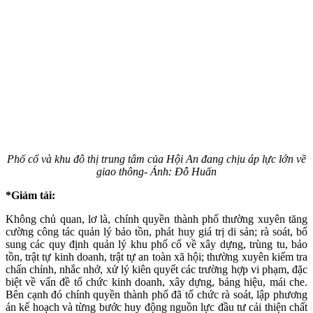
Phố cổ và khu đô thị trung tâm của Hội An đang chịu áp lực lớn về
giao thông- Ảnh: Đỗ Huấn
*Giảm tải:
Không chủ quan, lơ là, chính quyền thành phố thường xuyên tăng
cường công tác quản lý bảo tồn, phát huy giá trị di sản; rà soát, bổ
sung các quy định quản lý khu phố cổ về xây dựng, trùng tu, bảo
tồn, trật tự kinh doanh, trật tự an toàn xã hội; thường xuyên kiểm tra
chấn chỉnh, nhắc nhở, xử lý kiên quyết các trường hợp vi phạm, đặc
biệt về vấn đề tổ chức kinh doanh, xây dựng, bảng hiệu, mái che.
Bên cạnh đó chính quyền thành phố đã tổ chức rà soát, lập phương
án kế hoạch và từng bước huy động nguồn lực đầu tư cải thiện chất