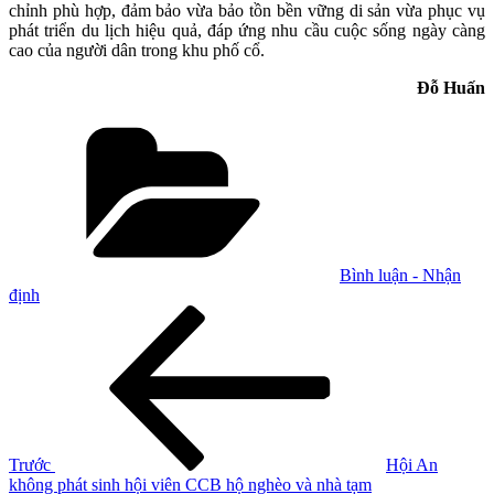
chỉnh phù hợp, đảm bảo vừa bảo tồn bền vững di sản vừa phục vụ
phát triển du lịch hiệu quả, đáp ứng nhu cầu cuộc sống ngày càng
cao của người dân trong khu phố cổ.
Đỗ Huấn
Danh
mục
Bình luận - Nhận
định
Điều
Bài
cũ
hướng
hơn
bài
viết
Trước
Hội An
không phát sinh hội viên CCB hộ nghèo và nhà tạm