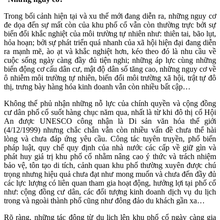
Trong bối cảnh hiện tại và xu thế mới đang diễn ra, những nguy cơ
đe dọa đến sự mất còn của khu phố cổ vẫn còn thường trực bởi sự
biến đổi khắc nghiệt của môi trường tự nhiên như: thiên tai, bão lụt,
hỏa hoạn; bởi sự phát triển quá nhanh của xã hội hiện đại đang diễn
ra mạnh mẽ, ào ạt và khắc nghiệt hơn, kéo theo đó là nhu cầu về
cuộc sống ngày càng đầy đủ tiện nghi; những áp lực cùng những
biến động cơ cấu dân cư, mật độ dân số tăng cao, những nguy cơ về
ô nhiễm môi trường tự nhiên, biến đổi môi trường xã hội, trật tự đô
thị, trưng bày hàng hóa kinh doanh vẫn còn nhiều bất cập…
Không thể phủ nhận những nỗ lực của chính quyền và cộng đồng
cư dân phố cổ suốt hàng chục năm qua, nhất là từ khi đô thị cổ Hội
An được UNESCO công nhận là Di sản văn hóa thế giới
(4/12/1999) nhưng chắc chắn vẫn còn nhiều vấn đề chưa thể hài
lòng và chưa đáp ứng yêu cầu. Công tác tuyên truyền, phổ biến
pháp luật, quy chế quy định của nhà nước các cấp về giữ gìn và
phát huy giá trị khu phố cổ nhằm nâng cao ý thức và trách nhiệm
bảo vệ, tôn tạo di tích, cảnh quan khu phố thường xuyên được chú
trọng nhưng hiệu quả chưa đạt như mong muốn và chưa đến đầy đủ
các lực lượng có liên quan tham gia hoạt động, hưởng lợi tại phố cổ
như: cộng đồng cư dân, các đối tượng kinh doanh dịch vụ du lịch
trong và ngoài thành phố cũng như đông đảo du khách gần xa…
Rõ ràng, những tác động từ du lịch lên khu phổ cổ ngày càng gia