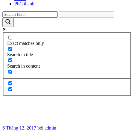
Phát thanh
Exact matches only
Search in title
Search in content
Đăng
6 Tháng 12, 2017
bởi
admin
trong