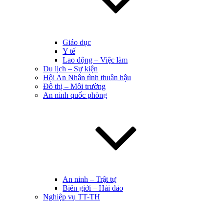
Giáo dục
Y tế
Lao động – Việc làm
Du lịch – Sự kiện
Hội An Nhân tình thuần hậu
Đô thị – Môi trường
An ninh quốc phòng
An ninh – Trật tự
Biên giới – Hải đảo
Nghiệp vụ TT-TH