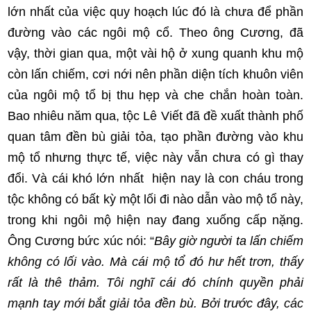
lớn nhất của việc quy hoạch lúc đó là chưa để phần
đường vào các ngôi mộ cổ. Theo ông Cương, đã
vậy, thời gian qua, một vài hộ ở xung quanh khu mộ
còn lấn chiếm, cơi nới nên phần diện tích khuôn viên
của ngôi mộ tổ bị thu hẹp và che chắn hoàn toàn.
Bao nhiêu năm qua, tộc Lê Viết đã đề xuất thành phố
quan tâm đền bù giải tỏa, tạo phần đường vào khu
mộ tổ nhưng thực tế, việc này vẫn chưa có gì thay
đổi. Và cái khó lớn nhất hiện nay là con cháu trong
tộc không có bất kỳ một lối đi nào dẫn vào mộ tổ này,
trong khi ngôi mộ hiện nay đang xuống cấp nặng.
Ông Cương bức xúc nói: “
Bây giờ người ta lấn chiếm
không có lối vào. Mà cái mộ tổ đó hư hết trơn, thấy
rất là thê thảm. Tôi nghĩ cái đó chính quyền phải
mạnh tay mới bắt giải tỏa đền bù. Bởi trước đây, các