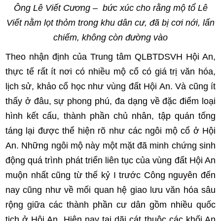
Ông Lê Viết Cương – bức xúc cho rằng mộ tổ Lê
Viết nằm lọt thỏm trong khu dân cư, đã bị cơi nới, lấn
chiếm, không còn đường vào
Theo nhận định của Trung tâm QLBTDSVH Hội An,
thực tế rất ít nơi có nhiều mộ cổ có giá trị văn hóa,
lịch sử, khảo cổ học như vùng đất Hội An. Và cũng ít
thấy ở đâu, sự phong phú, đa dạng về đặc điểm loại
hình kết cấu, thành phần chủ nhân, tập quán tống
táng lại được thể hiện rõ như các ngôi mộ cổ ở Hội
An. Những ngôi mộ này một mặt đã minh chứng sinh
động quá trình phát triển liên tục của vùng đất Hội An
muộn nhất cũng từ thế kỷ I trước Công nguyên đến
nay cũng như về mối quan hệ giao lưu văn hóa sâu
rộng giữa các thành phần cư dân gồm nhiều quốc
tịch ở Hội An. Hiện nay tại dãi cát thuộc các khối An