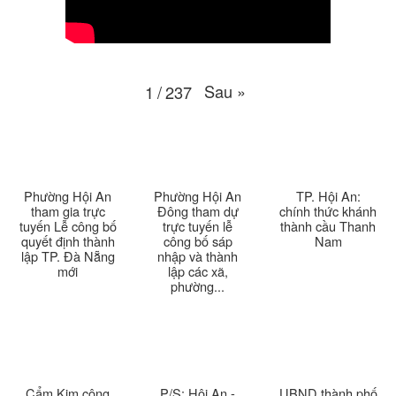
Thời sự thứ 6 Ngày 10-4-2026
25:37
Thời sự thứ 4 Ngày 8-4-2026
26:38
Sau
»
1
/
237
Thời sự thứ 2 Ngày 6-4-2026
28:21
Thời sự thứ 6 Ngày 3-4-2026
24:01
Thời sự thứ 4 Ngày 1-4-2026
28:11
Phường Hội An
Phường Hội An
TP. Hội An:
tham gia trực
Đông tham dự
chính thức khánh
tuyến Lễ công bố
trực tuyến lễ
thành cầu Thanh
Thời sự thứ 2 Ngày 30-3-2026
31:14
quyết định thành
công bố sáp
Nam
lập TP. Đà Nẵng
nhập và thành
mới
lập các xã,
Thời sự thứ 6 Ngày 27-3-2026
24:11
phường...
Thời sự thứ 4 Ngày 25-3-2026
24:51
Thời sự thứ 2 Ngày 23-3-2026
27:17
Cẩm Kim công
P/S: Hội An -
UBND thành phố