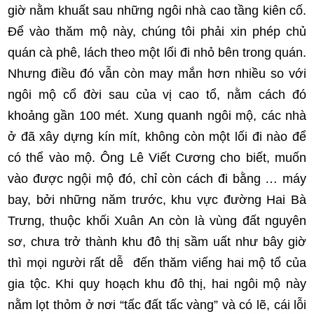
giờ nằm khuất sau những ngôi nhà cao tầng kiên cố.
Để vào thăm mộ này, chúng tôi phải xin phép chủ
quán cà phê, lách theo một lối đi nhỏ bên trong quán.
Nhưng điều đó vẫn còn may mắn hơn nhiều so với
ngôi mộ cổ đời sau của vị cao tổ, nằm cách đó
khoảng gần 100 mét. Xung quanh ngôi mộ, các nhà
ở đã xây dựng kín mít, không còn một lối đi nào để
có thể vào mộ. Ông Lê Viết Cương cho biết, muốn
vào được ngội mộ đó, chỉ còn cách đi bằng … máy
bay, bởi những năm trước, khu vực đường Hai Bà
Trưng, thuộc khối Xuân An còn là vùng đất nguyên
sơ, chưa trở thành khu đô thị sầm uất như bây giờ
thì mọi người rất dễ đến thăm viếng hai mộ tổ của
gia tộc. Khi quy hoạch khu đô thị, hai ngôi mộ này
nằm lọt thỏm ở nơi “tấc đất tấc vàng” và có lẽ, cái lỗi