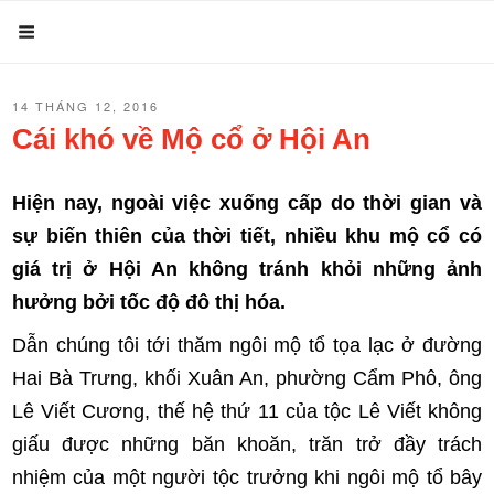
Chuyển
Menu
đến
phần
ĐĂNG
14 THÁNG 12, 2016
nội
TRONG
Cái khó về Mộ cổ ở Hội An
dung
Hiện nay, ngoài việc xuống cấp do thời gian và
sự biến thiên của thời tiết, nhiều khu mộ cổ có
giá trị ở Hội An không tránh khỏi những ảnh
hưởng bởi tốc độ đô thị hóa.
Dẫn chúng tôi tới thăm ngôi mộ tổ tọa lạc ở đường
Hai Bà Trưng, khối Xuân An, phường Cẩm Phô, ông
Lê Viết Cương, thế hệ thứ 11 của tộc Lê Viết không
giấu được những băn khoăn, trăn trở đầy trách
nhiệm của một người tộc trưởng khi ngôi mộ tổ bây