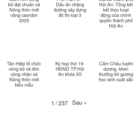
Thời sự thứ 6 Ngày 20-3-2026
26:22
bố đạt chuẩn xã
Dấu ấn chặng
Hội An: Tổng kết
Nông thôn mới
đường xây dựng
kết thúc hoạt
nâng caonăm
đô thị loại 3
động của chính
Thời sự thứ 4 Ngày 18-3-2026
25:20
2025
quyền thành phố
Hội An
Thời sự thứ 2 Ngày 16-3-2026
23:02
Thời sự thứ 6 Ngày 13-3-2026
27:04
Thời sự thứ 4 Ngày 11-3-2026
30:49
Tân Hiệp tổ chức
Kỳ họp thứ 19-
Cẩm Châu tuyên
công bố và đón
HĐND TP.Hội
dương, khen
công nhận xã
An khóa XII
thưởng 60 gương
Thời sự thứ 2 Ngày 09-3-2026
27:24
Nông thôn mới
học sinh xuất sắc
kiểu mẫu
Thời sự thứ 6 Ngày 06-3-2026
26:47
Sau
»
1
/
237
Thời sự thứ 2 Ngày 09-3-2026
27:24
Thời sự thứ 4 Ngày 04-3-2026
27:59
Thời sự thứ 2 Ngày 02-03-2026
33:19