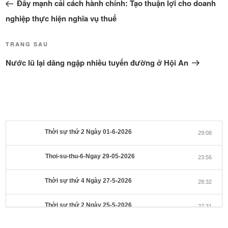
cũ
Đẩy mạnh cải cách hành chính: Tạo thuận lợi cho doanh
bài
hơn
viết
nghiệp thực hiện nghĩa vụ thuế
Bài
TRANG SAU
tiếp
Nước lũ lại dâng ngập nhiều tuyến đường ở Hội An
theo
Thời sự thứ 2 Ngày 01-6-2026
29:08
Thoi-su-thu-6-Ngay 29-05-2026
23:56
Thời sự thứ 4 Ngày 27-5-2026
28:32
Thời sự thứ 2 Ngày 25-5-2026
27:31