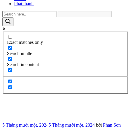
Phát thanh
Exact matches only
Search in title
Search in content
Đăng
5 Tháng mười một, 2024
5 Tháng mười một, 2024
bởi
Phan Sơn
trong