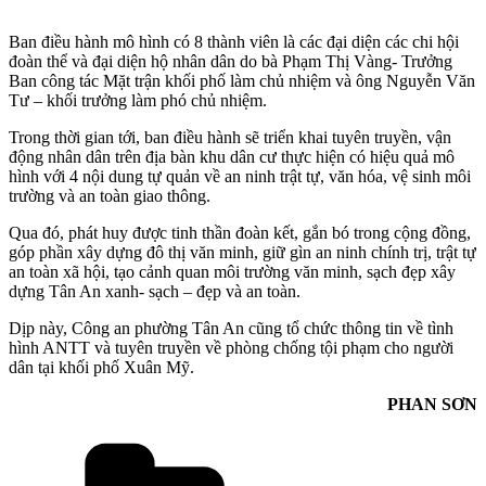
Ban điều hành mô hình có 8 thành viên là các đại diện các chi hội
đoàn thể và đại diện hộ nhân dân do bà Phạm Thị Vàng- Trưởng
Ban công tác Mặt trận khối phố làm chủ nhiệm và ông Nguyễn Văn
Tư – khối trưởng làm phó chủ nhiệm.
Trong thời gian tới, ban điều hành sẽ triển khai tuyên truyền, vận
động nhân dân trên địa bàn khu dân cư thực hiện có hiệu quả mô
hình với 4 nội dung tự quản về an ninh trật tự, văn hóa, vệ sinh môi
trường và an toàn giao thông.
Qua đó, phát huy được tinh thần đoàn kết, gắn bó trong cộng đồng,
góp phần xây dựng đô thị văn minh, giữ gìn an ninh chính trị, trật tự
an toàn xã hội, tạo cảnh quan môi trường văn minh, sạch đẹp xây
dựng Tân An xanh- sạch – đẹp và an toàn.
Dịp này, Công an phường Tân An cũng tổ chức thông tin về tình
hình ANTT và tuyên truyền về phòng chống tội phạm cho người
dân tại khối phố Xuân Mỹ.
PHAN SƠN
Danh
mục