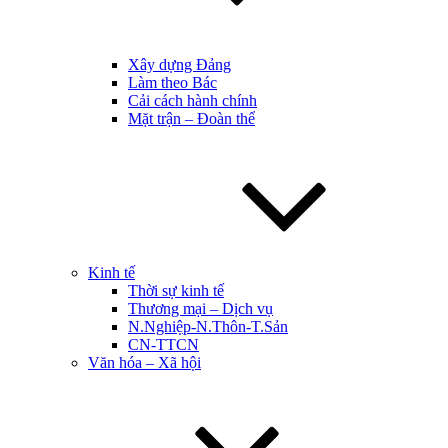
Xây dựng Đảng
Làm theo Bác
Cải cách hành chính
Mặt trận – Đoàn thể
Kinh tế
Thời sự kinh tế
Thương mại – Dịch vụ
N.Nghiệp-N.Thôn-T.Sản
CN-TTCN
Văn hóa – Xã hội