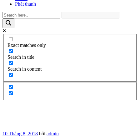
Phát thanh
Exact matches only
Search in title
Search in content
Đăng
10 Tháng 8, 2018
bởi
admin
trong