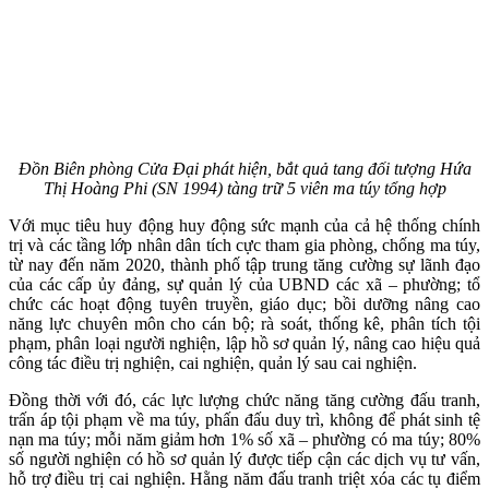
Đồn Biên phòng Cửa Đại phát hiện, bắt quả tang đối tượng Hứa
Thị Hoàng Phi (SN 1994) tàng trữ 5 viên ma túy tổng hợp
Với mục tiêu huy động huy động sức mạnh của cả hệ thống chính
trị và các tầng lớp nhân dân tích cực tham gia phòng, chống ma túy,
từ nay đến năm 2020, thành phố tập trung tăng cường sự lãnh đạo
của các cấp ủy đảng, sự quản lý của UBND các xã – phường; tổ
chức các hoạt động tuyên truyền, giáo dục; bồi dưỡng nâng cao
năng lực chuyên môn cho cán bộ; rà soát, thống kê, phân tích tội
phạm, phân loại người nghiện, lập hồ sơ quản lý, nâng cao hiệu quả
công tác điều trị nghiện, cai nghiện, quản lý sau cai nghiện.
Đồng thời với đó, các lực lượng chức năng tăng cường đấu tranh,
trấn áp tội phạm về ma túy, phấn đấu duy trì, không để phát sinh tệ
nạn ma túy; mỗi năm giảm hơn 1% số xã – phường có ma túy; 80%
số người nghiện có hồ sơ quản lý được tiếp cận các dịch vụ tư vấn,
hỗ trợ điều trị cai nghiện. Hằng năm đấu tranh triệt xóa các tụ điểm