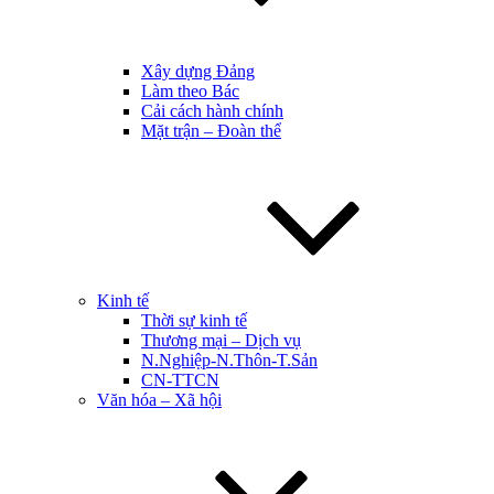
Xây dựng Đảng
Làm theo Bác
Cải cách hành chính
Mặt trận – Đoàn thể
Kinh tế
Thời sự kinh tế
Thương mại – Dịch vụ
N.Nghiệp-N.Thôn-T.Sản
CN-TTCN
Văn hóa – Xã hội