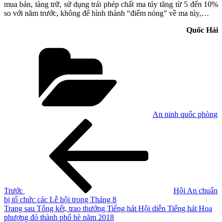
mua bán, tàng trữ, sử dụng trái phép chất ma túy tăng từ 5 đến 10%
so với năm trước, không để hình thành “điểm nóng” về ma túy,…
Quốc Hải
Danh
mục
An ninh quốc phòng
Điều
Bài
cũ
hướng
hơn
bài
viết
Trước
Hội An chuẩn
bị tổ chức các Lễ hội trong Tháng 8
Bài
Trang sau
Tổng kết, trao thưởng Tiếng hát Hội diễn Tiếng hát Hoa
tiếp
phượng đỏ thành phố hè năm 2018