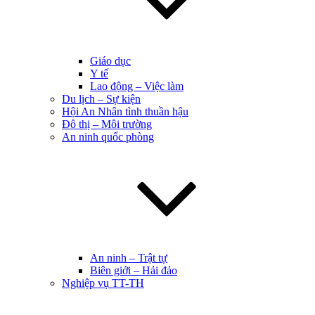
Giáo dục
Y tế
Lao động – Việc làm
Du lịch – Sự kiện
Hội An Nhân tình thuần hậu
Đô thị – Môi trường
An ninh quốc phòng
An ninh – Trật tự
Biên giới – Hải đảo
Nghiệp vụ TT-TH