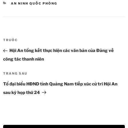
DANH
AN NINH QUỐC PHÒNG
MỤC
Điều
TRƯỚC
Bài
hướng
cũ
Hội An tổng kết thực hiện các văn bản của Đảng về
bài
hơn
viết
công tác thanh niên
TRANG SAU
Bài
tiếp
Tổ đại biểu HĐND tỉnh Quảng Nam tiếp xúc cử tri Hội An
theo
sau kỳ họp thứ 24
Trình