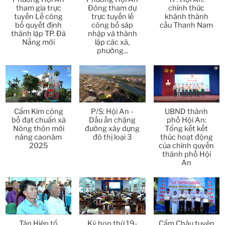
Thời sự thứ 2 Ngày 6-4-2026
28:21
tham gia trực
Đông tham dự
chính thức
tuyến Lễ công
trực tuyến lễ
khánh thành
bố quyết định
công bố sáp
cầu Thanh Nam
Thời sự thứ 6 Ngày 3-4-2026
24:01
thành lập TP. Đà
nhập và thành
Nẵng mới
lập các xã,
phường...
Thời sự thứ 4 Ngày 1-4-2026
28:11
Thời sự thứ 2 Ngày 30-3-2026
31:14
Thời sự thứ 6 Ngày 27-3-2026
24:11
Cẩm Kim công
P/S: Hội An -
UBND thành
bố đạt chuẩn xã
Dấu ấn chặng
phố Hội An:
Thời sự thứ 4 Ngày 25-3-2026
24:51
Nông thôn mới
đường xây dựng
Tổng kết kết
nâng caonăm
đô thị loại 3
thúc hoạt động
2025
của chính quyền
Thời sự thứ 2 Ngày 23-3-2026
27:17
thành phố Hội
An
Thời sự thứ 6 Ngày 20-3-2026
26:22
Thời sự thứ 4 Ngày 18-3-2026
25:20
Thời sự thứ 2 Ngày 16-3-2026
Tân Hiệp tổ
Kỳ họp thứ 19-
Cẩm Châu tuyên
23:02