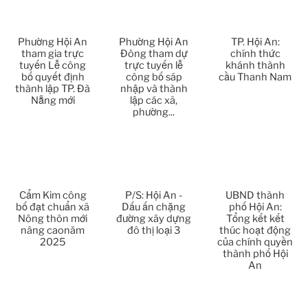
Thời sự thứ 6 Ngày 3-4-2026
24:01
Thời sự thứ 4 Ngày 1-4-2026
28:11
Phường Hội An
Phường Hội An
TP. Hội An:
tham gia trực
Đông tham dự
chính thức
tuyến Lễ công
trực tuyến lễ
khánh thành
Thời sự thứ 2 Ngày 30-3-2026
31:14
bố quyết định
công bố sáp
cầu Thanh Nam
thành lập TP. Đà
nhập và thành
Nẵng mới
lập các xã,
Thời sự thứ 6 Ngày 27-3-2026
24:11
phường...
Thời sự thứ 4 Ngày 25-3-2026
24:51
Thời sự thứ 2 Ngày 23-3-2026
27:17
Cẩm Kim công
P/S: Hội An -
UBND thành
Thời sự thứ 6 Ngày 20-3-2026
26:22
bố đạt chuẩn xã
Dấu ấn chặng
phố Hội An:
Nông thôn mới
đường xây dựng
Tổng kết kết
nâng caonăm
đô thị loại 3
thúc hoạt động
Thời sự thứ 4 Ngày 18-3-2026
25:20
2025
của chính quyền
thành phố Hội
An
Thời sự thứ 2 Ngày 16-3-2026
23:02
Thời sự thứ 6 Ngày 13-3-2026
27:04