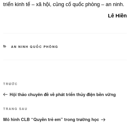
triển kinh tế – xã hội, củng cố quốc phòng – an ninh.
Lê Hiền
DANH
AN NINH QUỐC PHÒNG
MỤC
Điều
Bài
TRƯỚC
hướng
cũ
Hội thảo chuyên đề về phát triển thủy điện bền vững
bài
hơn
viết
Bài
TRANG SAU
tiếp
Mô hình CLB “Quyền trẻ em” trong trường học
theo