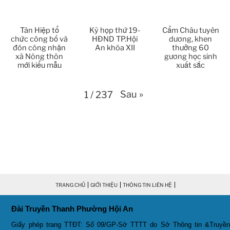
Thời sự thứ 4 Ngày 11-3-2026
30:49
Tân Hiệp tổ
Kỳ họp thứ 19-
Cẩm Châu tuyên
chức công bố và
HĐND TP.Hội
dương, khen
Thời sự thứ 2 Ngày 09-3-2026
27:24
đón công nhận
An khóa XII
thưởng 60
xã Nông thôn
gương học sinh
mới kiểu mẫu
xuất sắc
Thời sự thứ 6 Ngày 06-3-2026
26:47
Thời sự thứ 2 Ngày 09-3-2026
Sau
»
1
/
237
27:24
Thời sự thứ 4 Ngày 04-3-2026
27:59
Thời sự thứ 2 Ngày 02-03-2026
33:19
Thoi-su-thu-6-Ngay 27-02-2026
26:07
TRANG CHỦ
GIỚI THIỆU
THÔNG TIN LIÊN HỆ
Thời sự thứ 4 Ngày 25-2-2026
30:19
Đài Truyền Thanh Phường Hội An
Thời sự thứ 2 Ngày 23-2-2026
29:30
Giấy phép trang TTĐT: Số 09/GP-Sở TTTT do Sở Thông tin &Truyền