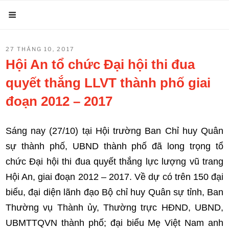
Chuyển
Menu
đến
phần
ĐĂNG
27 THÁNG 10, 2017
nội
TRONG
Hội An tổ chức Đại hội thi đua
dung
quyết thắng LLVT thành phố giai
đoạn 2012 – 2017
Sáng nay (27/10) tại Hội trường Ban Chỉ huy Quân
sự thành phố, UBND thành phố đã long trọng tổ
chức Đại hội thi đua quyết thắng lực lượng vũ trang
Hội An, giai đoạn 2012 – 2017. Về dự có trên 150 đại
biểu, đại diện lãnh đạo Bộ chỉ huy Quân sự tỉnh, Ban
Thường vụ Thành ủy, Thường trực HĐND, UBND,
UBMTTQVN thành phố; đại biểu Mẹ Việt Nam anh