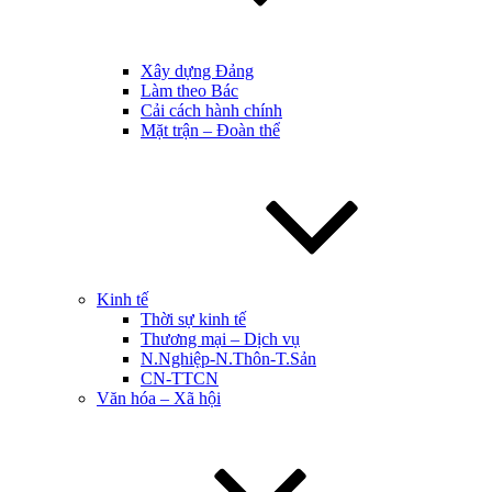
Xây dựng Đảng
Làm theo Bác
Cải cách hành chính
Mặt trận – Đoàn thể
Kinh tế
Thời sự kinh tế
Thương mại – Dịch vụ
N.Nghiệp-N.Thôn-T.Sản
CN-TTCN
Văn hóa – Xã hội