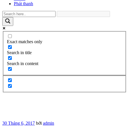
Phát thanh
Exact matches only
Search in title
Search in content
Đăng
30 Tháng 6, 2017
bởi
admin
trong