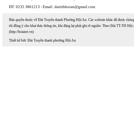
ĐT: 0235 3861213 - Email: daittthhoian@gmail.com
Bản quyền thuộc về Đài Truyền thanh Phường Hội An. Các website khác đã được chún
tôi đồng ý cho khai thác thông tin, khi đăng lại phải ghi rõ nguồn: Theo Đài TT-TH Hội
(http://hoianrt.vn)
Thiết kế bởi: Đài Truyền thanh phường Hội An.