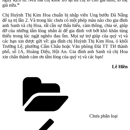
già nữa.
”
Chị Huỳnh Thị Kim Hoa chuẩn bị nhập viên Ung bướu Đà Nẵng
để xạ trị lần 2. Và trong lúc chưa có một phép màu nào cho gia đình
anh Sanh và chị Hoa, rất cần sự thấu hiểu, cảm thông, chia sẻ, giúp
đỡ của những tấm lòng nhân ái để gia đình vơi bớt khó khăn túng
thiếu trong lúc ngặt nghèo đau ốm. Mọi sự trợ giúp của quý vị và
các bạn xin được gửi về: gia đình chị Huỳnh Thị Kim Hoa, ỏ khối
Trường Lệ, phường Cẩm Châu hoặc Văn phòng Đài TT TH thành
phố, số 1A, Hoàng Diệu, Hội An. Gia đình anh Sanh và chị Hoa
xin chân thành cảm ơn tấm lòng của quý vị và các bạn!
Lê Hiền
Danh
mục
Chưa phân loại
Điều
Bài
cũ