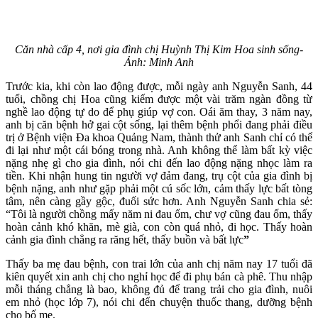
Căn nhà cấp 4, nơi gia đình chị Huỳnh Thị Kim Hoa sinh sống-
Ảnh: Minh Anh
Trước kia, khi còn lao động được, mỗi ngày anh Nguyễn Sanh, 44
tuổi, chồng chị Hoa cũng kiếm được một vài trăm ngàn đồng từ
nghề lao động tự do để phụ giúp vợ con. Oái ăm thay, 3 năm nay,
anh bị căn bệnh hở gai cột sống, lại thêm bệnh phổi đang phải điều
trị ở Bệnh viện Đa khoa Quảng Nam, thành thử anh Sanh chỉ có thể
đi lại như một cái bóng trong nhà. Anh không thể làm bất kỳ việc
nặng nhẹ gì cho gia đình, nói chi đến lao động nặng nhọc làm ra
tiền. Khi nhận hung tin người vợ đảm đang, trụ cột của gia đình bị
bệnh nặng, anh như gặp phải một cú sốc lớn, cảm thấy lực bất tòng
tâm, nên càng gầy gộc, đuối sức hơn. Anh Nguyễn Sanh chia sẻ:
“Tôi là người chồng mấy năm ni đau ốm, chư vợ cũng đau ốm, thấy
hoàn cảnh khó khăn, mè già, con còn quá nhỏ, đi học. Thấy hoàn
cảnh gia đình chẳng ra răng hết, thấy buồn và bất lực
”
Thấy ba mẹ đau bệnh, con trai lớn của anh chị năm nay 17 tuổi đã
kiên quyết xin anh chị cho nghỉ học để đi phụ bán cà phê. Thu nhập
mỗi tháng chẳng là bao, không đủ để trang trải cho gia đình, nuôi
em nhỏ (học lớp 7), nói chi đến chuyện thuốc thang, dưỡng bệnh
cho bố mẹ.