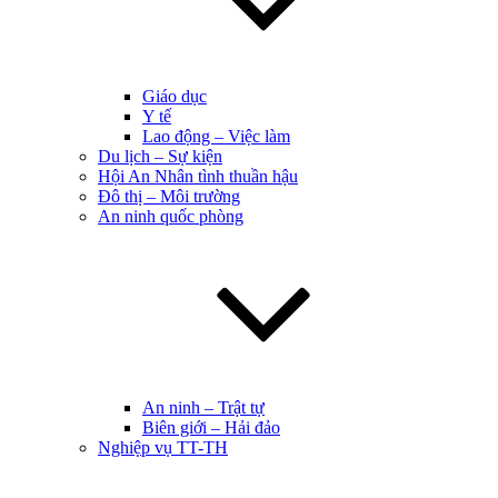
Giáo dục
Y tế
Lao động – Việc làm
Du lịch – Sự kiện
Hội An Nhân tình thuần hậu
Đô thị – Môi trường
An ninh quốc phòng
An ninh – Trật tự
Biên giới – Hải đảo
Nghiệp vụ TT-TH