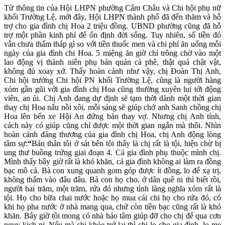
Từ thông tin của Hội LHPN phường Cẩm Châu và Chi hội phụ nữ
khối Trường Lệ, mới đây, Hội LHPN thành phố đã đến thăm và hỗ
trợ cho gia đình chị Hoa 2 triệu đồng. UBND phường cũng đã hỗ
trợ một phần kinh phí để ổn định đời sống. Tuy nhiên, số tiền đó
vẫn chưa thấm tháp gì so với tiền thuốc men và chi phí ăn uống mỗi
ngày của gia đình chi Hoa. 5 miệng ăn giờ chỉ trông chờ vào một
lao động vị thành niên phụ bán quán cà phê, thật quá chật vật,
không đủ xoay xở. Thấy hoàn cảnh như vậy, chị Đoàn Thị Anh,
Chi hội trưởng Chi hội PN khối Trường Lệ, cũng là người hàng
xóm gần gũi với gia đình chị Hoa cũng thường xuyên lui tới động
viên, an ủi. Chị Anh đang dự định sẽ tạm thời dành một thời gian
thay chị Hoa nấu nồi xôi, mỗi sáng sẽ giúp chở anh Sanh chồng chị
Hoa lên bến xe Hội An đứng bán thay vợ. Nhưng chị Anh tính,
cách này có giúp cũng chỉ được một thời gian ngắn mà thôi. Nhìn
hoàn cảnh đáng thương của gia đình chị Hoa, chị Anh động lòng
tâm sự:
“
Bản thân tôi ở sát bên tôi thấy là chị rất là tội, hiện chừ bị
ung thư buồng trứng giai đoạn 4. Cả gia đình phụ thuộc mình chị.
Mình thấy bây giờ rất là khó khăn, cả gia đình không ai làm ra đồng
bạc mô cả. Bà con xung quanh gom góp được ít đồng, lo để xạ trị,
không thấm vào đâu đâu. Bà con họ cho, ở dân quê ni thì biết rồi,
người hai trăm, một trăm, rứa đó nhưng tình làng nghĩa xóm rất là
tội. Họ cho bữa chai nước hoặc họ mua cái chi họ cho rứa đó, có
khi họ pha nước ở nhà mang qua, chứ còn tiền bạc cũng rất là khó
khăn. Bây giờ tôi mong có nhà hảo tâm giúp đỡ cho chị để qua cơn
nguy kịch ni. Nếu mà chị khỏe trở lại thì chị lo cho gia đình, lo mẹ