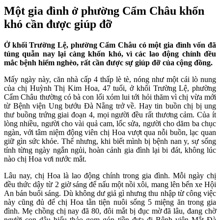
Một gia đình ở phường Cẩm Châu khốn
khó cần được giúp đỡ
Ở khối Trường Lệ, phường Cẩm Châu có một gia đình vốn đã
túng quẫn nay lại càng khốn khó, vì các lao động chính đều
mắc bệnh hiểm nghèo, rất cần được sự giúp đỡ của cộng đồng.
Mấy ngày này, căn nhà cấp 4 thấp lè tè, nóng như một cái lò nung
của chị Huỳnh Thị Kim Hoa, 47 tuổi, ở khối Trường Lệ, phường
Cẩm Châu thường có bà con lối xóm lui tới hỏi thăm vì chị vừa mới
từ Bệnh viện Ung bướu Đà Nẵng trở về. Hay tin buồn chị bị ung
thư buồng trứng giai đoạn 4, mọi người đều rất thương cảm. Của ít
lòng nhiều, người cho vài quả cam, lốc sửa, người cho dăm ba chục
ngàn, với tâm niệm động viên chị Hoa vượt qua nỗi buồn, lạc quan
giữ gìn sức khỏe. Thế nhưng, khi biết mình bị bệnh nan y, sự sống
tính từng ngày ngắn ngủi, hoàn cảnh gia đình lại bi đát, không lúc
nào chị Hoa vơi nước mắt.
Lâu nay, chị Hoa là lao động chính trong gia đình. Mỗi ngày chị
đều thức dậy từ 2 giờ sáng để nấu một nồi xôi, mang lên bến xe Hội
An bán buổi sáng. Dù không dư giả gì nhưng thu nhập từ công việc
này cũng đủ để chị Hoa tằn tiện nuôi sống 5 miệng ăn trong gia
đình. Mẹ chồng chị nay đã 80, đôi mắt bị đục mờ đã lâu, đang chờ
người con dâu hiếu thảo gom góp tiền đưa đi Bệnh viện Mắt Đà