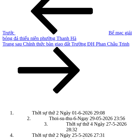
hướng
hơn
bài
viết
Trước
Bế mạc giải
bóng đá thiếu niên phường Thanh Hà
Bài
Trang sau
Chính thức bàn giao đất Trường ĐH Phan Châu Trinh
tiếp
theo
Thời sự thứ 2 Ngày 01-6-2026
29:08
Thoi-su-thu-6-Ngay 29-05-2026
23:56
Thời sự thứ 4 Ngày 27-5-2026
28:32
Thời sự thứ 2 Ngày 25-5-2026
27:31