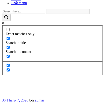
Phát thanh
Exact matches only
Search in title
Search in content
Đăng
30 Tháng 7, 2020
bởi
admin
trong