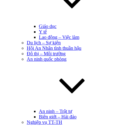
Giáo dục
Y tế
Lao động – Việc làm
Du lịch – Sự kiện
Hội An Nhân tình thuần hậu
Đô thị – Môi trường
An ninh quốc phòng
An ninh – Trật tự
Biên giới – Hải đảo
Nghiệp vụ TT-TH