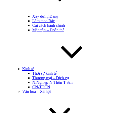
Xây dựng Đảng
Làm theo Bác
Cải cách hành chính
Mặt trận – Đoàn thể
Kinh tế
Thời sự kinh tế
Thương mại – Dịch vụ
N.Nghiệp-N.Thôn-T.Sản
CN-TTCN
Văn hóa – Xã hội