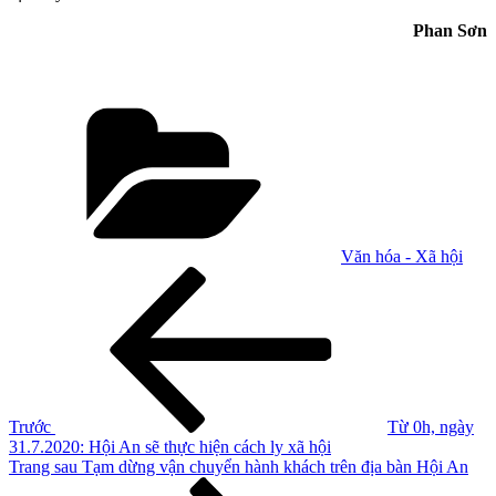
Phan Sơn
Danh
mục
Văn hóa - Xã hội
Điều
Bài
cũ
hướng
hơn
bài
viết
Trước
Từ 0h, ngày
31.7.2020: Hội An sẽ thực hiện cách ly xã hội
Bài
Trang sau
Tạm dừng vận chuyển hành khách trên địa bàn Hội An
tiếp