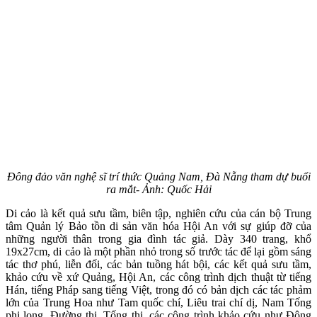
Đông đảo văn nghệ sĩ trí thức Quảng Nam, Đà Nẵng tham dự buổi
ra mắt- Ảnh: Quốc Hải
Di cảo là kết quả sưu tầm, biên tập, nghiên cứu của cán bộ Trung
tâm Quản lý Bảo tồn di sản văn hóa Hội An với sự giúp đỡ của
những người thân trong gia đình tác giả. Dày 340 trang, khổ
19x27cm, di cảo là một phần nhỏ trong số trước tác để lại gồm sáng
tác thơ phú, liễn đối, các bản tuồng hát bội, các kết quả sưu tầm,
khảo cứu về xứ Quảng, Hội An, các công trình dịch thuật từ tiếng
Hán, tiếng Pháp sang tiếng Việt, trong đó có bản dịch các tác phảm
lớn của Trung Hoa như Tam quốc chí, Liêu trai chí dị, Nam Tống
phi long, Đường thi, Tống thi, các công trình khảo cứu như Đông