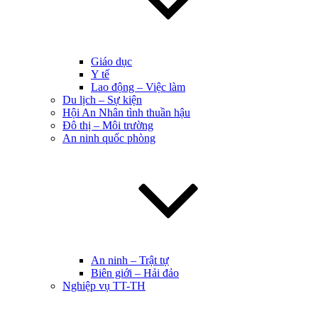
Giáo dục
Y tế
Lao động – Việc làm
Du lịch – Sự kiện
Hội An Nhân tình thuần hậu
Đô thị – Môi trường
An ninh quốc phòng
An ninh – Trật tự
Biên giới – Hải đảo
Nghiệp vụ TT-TH