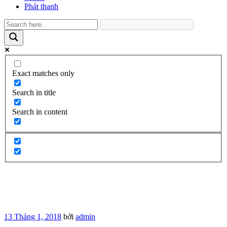
Phát thanh
Exact matches only
Search in title
Search in content
Đăng
13 Tháng 1, 2018
bởi
admin
trong