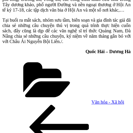
Tây dương khảo, phố người Đường và nền ngoại thương ở Hội An
tế kỷ 17-18, các tập dịch văn bia ở Hội An và một số nơi khác,…
Tại buổi ra mắt sách, nhóm sưu tầm, biên soạn và gia đình tác giả đã
chia sẻ những câu chuyện thú vị trong quá trình thực hiện cuốn
sách, đây cũng là dịp để các văn nghệ sĩ trí thức Quảng Nam, Đà
Nẵng chia sẻ những câu chuyện, kỷ niệm về năm tháng gắn bó với
với Châu Ái Nguyễn Bội Liên./.
Quốc Hải – Dương Hà
Danh
mục
Văn hóa - Xã hội
Điều
Bài
cũ
hướng
hơn
bài
viết