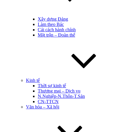
Xây dựng Đảng
Làm theo Bác
Cải cách hành chính
Mặt trận – Đoàn thể
Kinh tế
Thời sự kinh tế
Thương mại – Dịch vụ
N.Nghiệp-N.Thôn-T.Sản
CN-TTCN
Văn hóa – Xã hội