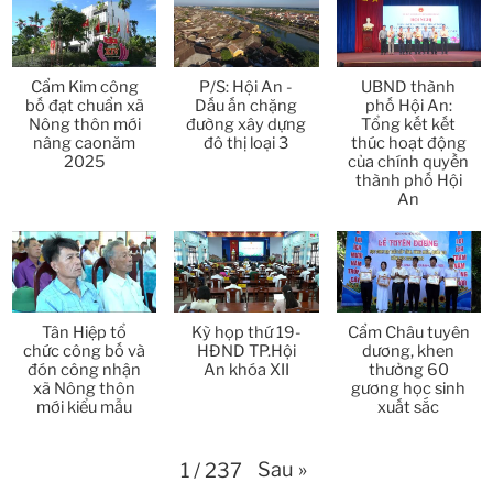
Thời sự thứ 2 Ngày 30-3-2026
31:14
Thời sự thứ 6 Ngày 27-3-2026
24:11
Cẩm Kim công
P/S: Hội An -
UBND thành
bố đạt chuẩn xã
Dấu ấn chặng
phố Hội An:
Thời sự thứ 4 Ngày 25-3-2026
24:51
Nông thôn mới
đường xây dựng
Tổng kết kết
nâng caonăm
đô thị loại 3
thúc hoạt động
2025
của chính quyền
Thời sự thứ 2 Ngày 23-3-2026
27:17
thành phố Hội
An
Thời sự thứ 6 Ngày 20-3-2026
26:22
Thời sự thứ 4 Ngày 18-3-2026
25:20
Thời sự thứ 2 Ngày 16-3-2026
Tân Hiệp tổ
Kỳ họp thứ 19-
Cẩm Châu tuyên
23:02
chức công bố và
HĐND TP.Hội
dương, khen
đón công nhận
An khóa XII
thưởng 60
Thời sự thứ 6 Ngày 13-3-2026
27:04
xã Nông thôn
gương học sinh
mới kiểu mẫu
xuất sắc
Thời sự thứ 4 Ngày 11-3-2026
30:49
Sau
»
1
/
237
Thời sự thứ 2 Ngày 09-3-2026
27:24