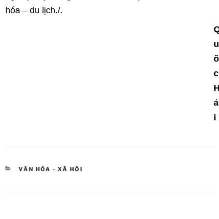
hóa – du lịch./.
u
ố
c
ả
i
DANH
VĂN HÓA - XÃ HỘI
MỤC