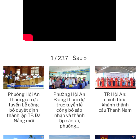
Thời sự thứ 6 Ngày 17-4-2026
26:27
Thời sự thứ 6 Ngày 17-4-2026
25:13
Thời sự thứ 4 Ngày 15-4-2026
26:11
Thời sự thứ 2 Ngày 13-4-2026
34:40
Sau
»
1
/
237
Thời sự thứ 6 Ngày 10-4-2026
25:37
Thời sự thứ 4 Ngày 8-4-2026
26:38
Phường Hội An
Phường Hội An
TP. Hội An:
Thời sự thứ 2 Ngày 6-4-2026
28:21
tham gia trực
Đông tham dự
chính thức
tuyến Lễ công
trực tuyến lễ
khánh thành
bố quyết định
công bố sáp
cầu Thanh Nam
Thời sự thứ 6 Ngày 3-4-2026
24:01
thành lập TP. Đà
nhập và thành
Nẵng mới
lập các xã,
phường...
Thời sự thứ 4 Ngày 1-4-2026
28:11