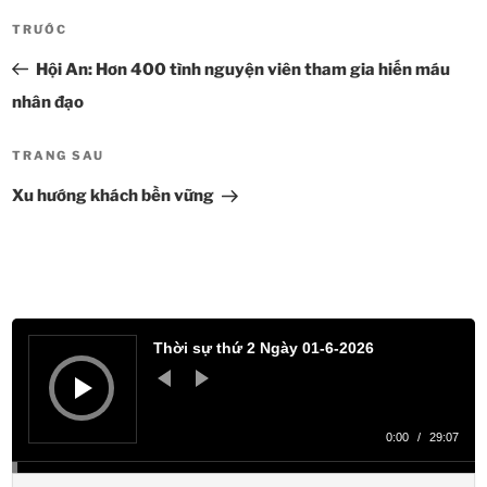
Điều
TRƯỚC
Bài
hướng
cũ
Hội An: Hơn 400 tình nguyện viên tham gia hiến máu
bài
hơn
viết
nhân đạo
TRANG SAU
Bài
tiếp
Xu hướng khách bền vững
theo
Trình
phát
Thời sự thứ 2 Ngày 01-6-2026
âm
thanh
0:00
/
29:07