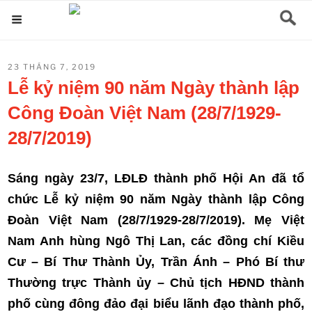
Chuyển
Menu
đến
phần
ĐĂNG
23 THÁNG 7, 2019
nội
TRONG
Lễ kỷ niệm 90 năm Ngày thành lập
dung
Công Đoàn Việt Nam (28/7/1929-
28/7/2019)
Sáng ngày 23/7, LĐLĐ thành phố Hội An đã tổ
chức Lễ kỷ niệm 90 năm Ngày thành lập Công
Đoàn Việt Nam (28/7/1929-28/7/2019). Mẹ Việt
Nam Anh hùng Ngô Thị Lan, các đồng chí Kiều
Cư – Bí Thư Thành Ủy, Trần Ánh – Phó Bí thư
Thường trực Thành ủy – Chủ tịch HĐND thành
phố cùng đông đảo đại biểu lãnh đạo thành phố,