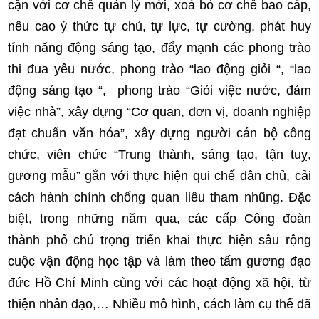
cận với cơ chế quản lý mới, xoá bỏ cơ chế bao cấp,
nêu cao ý thức tự chủ, tự lực, tự cường, phát huy
tính năng động sáng tạo, đẩy mạnh các phong trào
thi đua yêu nước, phong trào “lao động giỏi “, “lao
động sáng tạo “, phong trào “Giỏi việc nước, đảm
việc nhà”, xây dựng “Cơ quan, đơn vị, doanh nghiệp
đạt chuẩn văn hóa”, xây dựng người cán bộ công
chức, viên chức “Trung thành, sáng tạo, tận tuỵ,
gương mẫu” gắn với thực hiện qui chế dân chủ, cải
cách hành chính chống quan liêu tham nhũng. Đặc
biệt, trong những năm qua, các cấp Công đoàn
thành phố chú trọng triển khai thực hiện sâu rộng
cuộc vận động học tập và làm theo tấm gương đạo
đức Hồ Chí Minh cùng với các hoạt động xã hội, từ
thiện nhân đạo,… Nhiều mô hình, cách làm cụ thể đã