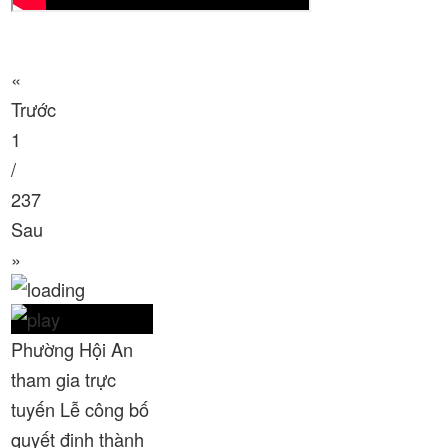
Thời sự thứ 4 Ngày 8-4-2026
26:38
«
Thời sự thứ 2 Ngày 6-4-2026
28:21
Trước
Thời sự thứ 6 Ngày 3-4-2026
24:01
1
/
Thời sự thứ 4 Ngày 1-4-2026
28:11
237
Thời sự thứ 2 Ngày 30-3-2026
31:14
Sau
»
Thời sự thứ 6 Ngày 27-3-2026
24:11
Thời sự thứ 4 Ngày 25-3-2026
24:51
Phường Hội An
Thời sự thứ 2 Ngày 23-3-2026
27:17
tham gia trực
Thời sự thứ 6 Ngày 20-3-2026
26:22
tuyến Lễ công bố
Thời sự thứ 4 Ngày 18-3-2026
25:20
quyết định thành