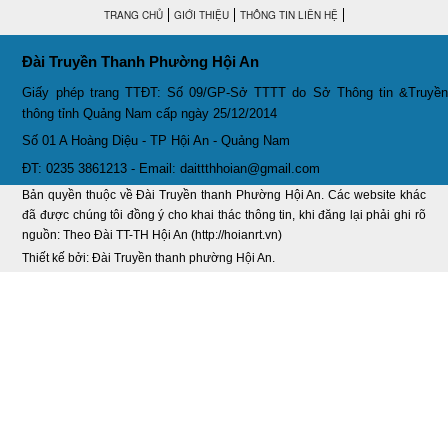
TRANG CHỦ
GIỚI THIỆU
THÔNG TIN LIÊN HỆ
Đài Truyền Thanh Phường Hội An
Giấy phép trang TTĐT: Số 09/GP-Sở TTTT do Sở Thông tin &Truyền
thông tỉnh Quảng Nam cấp ngày 25/12/2014
Số 01 A Hoàng Diệu - TP Hội An - Quảng Nam
ĐT: 0235 3861213 - Email: daittthhoian@gmail.com
Bản quyền thuộc về Đài Truyền thanh Phường Hội An. Các website khác
đã được chúng tôi đồng ý cho khai thác thông tin, khi đăng lại phải ghi rõ
nguồn: Theo Đài TT-TH Hội An (http://hoianrt.vn)
Thiết kế bởi: Đài Truyền thanh phường Hội An.