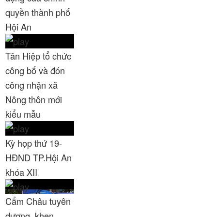
quyền thành phố
Thời sự thứ 4 Ngày 28-1-2026
27:16
Hội An
Thời sự thứ 2 Ngày 26-1-2026
29:32
Tân Hiệp tổ chức
Thời sự thứ 6 Ngày 23-1-2026
24:49
công bố và đón
Thời sự thứ 4 Ngày 21-1-2026
27:22
công nhận xã
Nông thôn mới
Thời sự thứ 2 Ngày 19-1-2026
32:08
kiểu mẫu
Thời sự thứ 6 Ngày 16-1-2026
27:00
Kỳ họp thứ 19-
Thời sự thứ 4 Ngày 14-1-2026
26:31
HĐND TP.Hội An
Thời sự thứ 2 Ngày 12-1-2026
31:28
khóa XII
Thời sự thứ 6 Ngày 9-1-2026
26:03
Cẩm Châu tuyên
Thời sự thứ 4 Ngày 7-1-2026
34:38
dương, khen