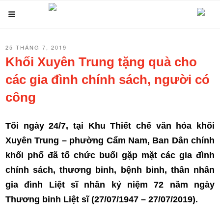
Chuyển
Menu
đến
phần
ĐĂNG
25 THÁNG 7, 2019
nội
TRONG
Khối Xuyên Trung tặng quà cho
dung
các gia đình chính sách, người có
công
Tối ngày 24/7, tại Khu Thiết chế văn hóa khối
Xuyên Trung – phường Cẩm Nam, Ban Dân chính
khối phố đã tổ chức buổi gặp mặt các gia đình
chính sách, thương binh, bệnh binh, thân nhân
gia đình Liệt sĩ nhân kỷ niệm 72 năm ngày
Thương binh Liệt sĩ (27/07/1947 – 27/07/2019).