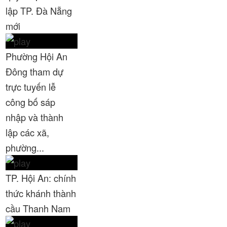
lập TP. Đà Nẵng
Thời sự thứ 2 Ngày 16-3-2026
23:02
mới
Thời sự thứ 6 Ngày 13-3-2026
27:04
Phường Hội An
Thời sự thứ 4 Ngày 11-3-2026
30:49
Đông tham dự
Thời sự thứ 2 Ngày 09-3-2026
27:24
trực tuyến lễ
công bố sáp
Thời sự thứ 6 Ngày 06-3-2026
26:47
nhập và thành
Thời sự thứ 2 Ngày 09-3-2026
27:24
lập các xã,
Thời sự thứ 4 Ngày 04-3-2026
27:59
phường...
Thời sự thứ 2 Ngày 02-03-2026
33:19
TP. Hội An: chính
Thoi-su-thu-6-Ngay 27-02-2026
26:07
thức khánh thành
cầu Thanh Nam
Thời sự thứ 4 Ngày 25-2-2026
30:19