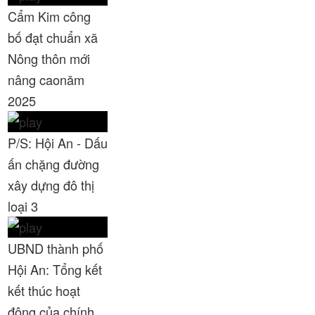
Thời sự thứ 2 Ngày 23-2-2026
29:30
Cẩm Kim công
bố đạt chuẩn xã
Thời sự thứ 6 Ngày 20-2-2026
26:21
Nông thôn mới
Thời sự thứ 4 Ngày 18-2-2026
28:42
nâng caonăm
Thời sự thứ 2 Ngày 16-2-2026
30:27
2025
Thời sự thứ 6 Ngày 13-2-2026
25:50
P/S: Hội An - Dấu
Thời sự thứ 4 Ngày 11-2-2026
26:03
ấn chặng đường
xây dựng đô thị
Thời sự thứ 2 Ngày 09-2-2026
28:05
loại 3
Thời sự thứ 6 Ngày 06-2-2026
26:58
UBND thành phố
Thời sự thứ 4 Ngày 04-2-2026
27:02
Hội An: Tổng kết
Thời sự thứ 2 Ngày 02-2-2026
33:46
kết thúc hoạt
Thời sự thứ 6 Ngày 30-1-2026
25:09
động của chính