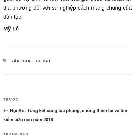
địa phương đối với sự nghiệp cách mạng chung của
dân tộc.
Mỹ Lệ
DANH
VĂN HÓA - XÃ HỘI
MỤC
Điều
Bài
TRƯỚC
hướng
cũ
Hội An: Tổng kết công tác phòng, chống thiên tai và tìm
bài
hơn
viết
kiếm cứu nạn năm 2018
TRANG SAU