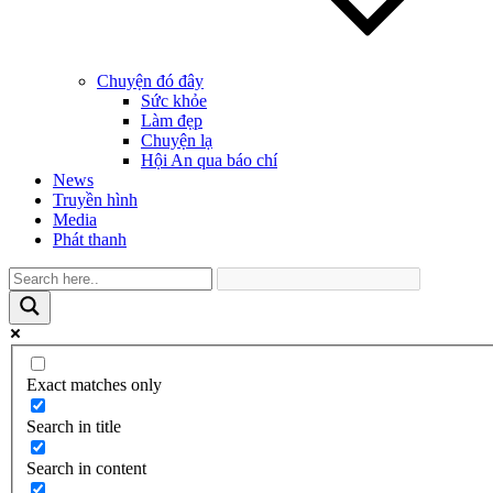
Chuyện đó đây
Sức khỏe
Làm đẹp
Chuyện lạ
Hội An qua báo chí
News
Truyền hình
Media
Phát thanh
Exact matches only
Search in title
Search in content