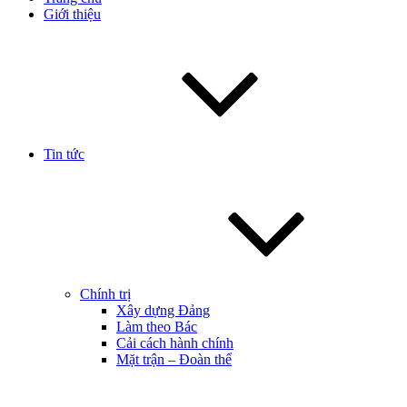
Giới thiệu
Tin tức
Chính trị
Xây dựng Đảng
Làm theo Bác
Cải cách hành chính
Mặt trận – Đoàn thể