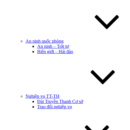
An ninh quốc phòng
An ninh – Trật tự
Biên giới – Hải đảo
Nghiệp vụ TT-TH
Đài Truyền Thanh Cơ sở
Trao đổi nghiệp vụ