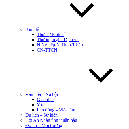
Kinh tế
Thời sự kinh tế
Thương mại – Dịch vụ
N.Nghiệp-N.Thôn-T.Sản
CN-TTCN
Văn hóa – Xã hội
Giáo dục
Y tế
Lao động – Việc làm
Du lịch – Sự kiện
Hội An Nhân tình thuần hậu
Đô thị – Môi trường