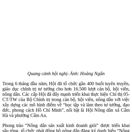
Quang cảnh hội nghị- Ảnh: Hoàng Ngân
Trong 6 tháng đầu năm, Hội đã tổ chức gần 400 buổi tuyên truyền,
giáo dục chính trị tư tưởng cho hơn 16.500 lượt cán bộ, hội viên,
nông dân. Các cấp Hội đã đẩy mạnh triển khai thực hiện Chỉ thị 05-
CT/TW của Bộ Chính trị trong cán bộ, hội viên, nông dân với việc
xây dựng các mô hình điểm về “học tập và làm theo tư tưởng, đạo
đức, phong cách Hồ Chí Minh”, nổi bật là Hội Nông dân xã Cẩm
Hà và phường Cẩm An.
Phong trào “Nông dân sản xuất kinh doanh giỏi” được triển khai
sâu rộng, tổ chức phát động hộ nông dân đăng ký danh hiệu “Nông