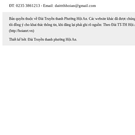
ĐT: 0235 3861213 - Email: daittthhoian@gmail.com
Bản quyền thuộc về Đài Truyền thanh Phường Hội An. Các website khác đã được chún
tôi đồng ý cho khai thác thông tin, khi đăng lại phải ghi rõ nguồn: Theo Đài TT-TH Hội
(http://hoianrt.vn)
Thiết kế bởi: Đài Truyền thanh phường Hội An.