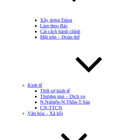
Xây dựng Đảng
Làm theo Bác
Cải cách hành chính
Mặt trận – Đoàn thể
Kinh tế
Thời sự kinh tế
Thương mại – Dịch vụ
N.Nghiệp-N.Thôn-T.Sản
CN-TTCN
Văn hóa – Xã hội