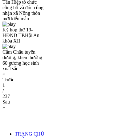
Tân Hiệp tổ chức
công bố và đón công
nhận xã Nông thôn
mới kiểu mẫu
Kỳ họp thứ 19-
HĐND TP.Hội An
khóa XII
Cẩm Châu tuyên
dương, khen thưởng
60 gương học sinh
xuất sắc
«
Trước
1
/
237
Sau
»
TRANG CHỦ