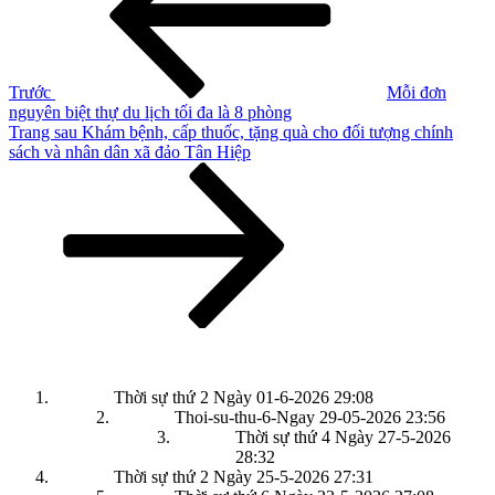
bài
viết
Trước
Mỗi đơn
nguyên biệt thự du lịch tối đa là 8 phòng
Bài
Trang sau
Khám bệnh, cấp thuốc, tặng quà cho đối tượng chính
tiếp
sách và nhân dân xã đảo Tân Hiệp
theo
Thời sự thứ 2 Ngày 01-6-2026
29:08
Thoi-su-thu-6-Ngay 29-05-2026
23:56
Thời sự thứ 4 Ngày 27-5-2026
28:32
Thời sự thứ 2 Ngày 25-5-2026
27:31