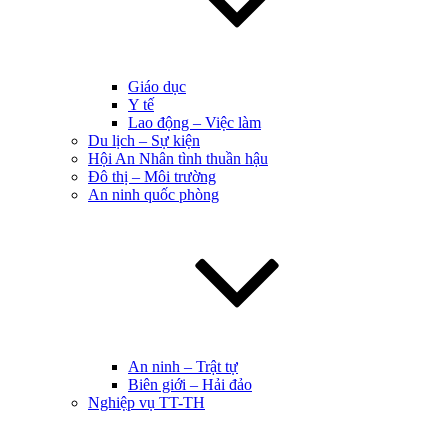
Giáo dục
Y tế
Lao động – Việc làm
Du lịch – Sự kiện
Hội An Nhân tình thuần hậu
Đô thị – Môi trường
An ninh quốc phòng
An ninh – Trật tự
Biên giới – Hải đảo
Nghiệp vụ TT-TH