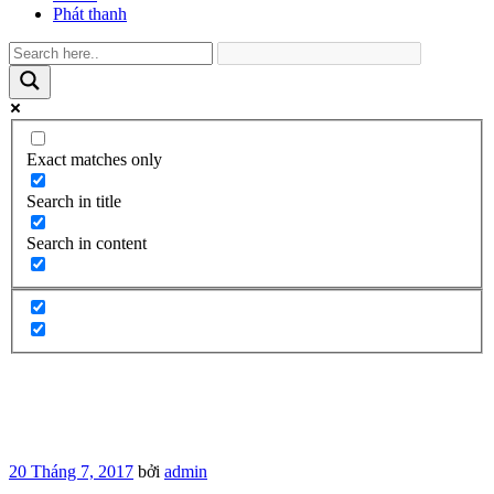
Phát thanh
Exact matches only
Search in title
Search in content
Đăng
20 Tháng 7, 2017
bởi
admin
trong