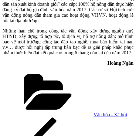
dân sản xuất kinh doanh giỏi” các cấp; 100% hộ nông dân thực hiện
đăng ký đạt hộ gia đình văn hóa năm 2017. Các cơ sở Hội tích cực
vận động nông dân tham gia các hoạt động VHVN, hoạt động lễ
hội tại địa phương.
Những hạn chế trong công tác vận động xây dựng nguồn quỹ
HTND; xây dựng tổ hợp tác, tổ dịch vụ hỗ trợ nông dân; mô hình
bảo vệ môi trường; công tác đào tạo nghề, mua bảo hiểm tai nạn
v.v… được hội nghị tập trung bàn bạc đề ra giải pháp khắc phục
nhằm thực hiện đạt kết quả cao trong 6 tháng còn lại của năm 2017.
Hoàng Ngân
Danh
mục
Văn hóa - Xã hội
Điều
Bài
cũ
hướng
hơn