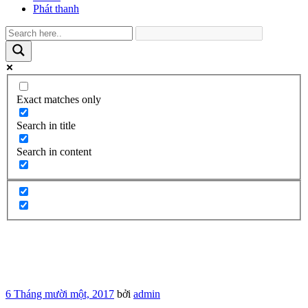
Phát thanh
Exact matches only
Search in title
Search in content
Đăng
6 Tháng mười một, 2017
bởi
admin
trong