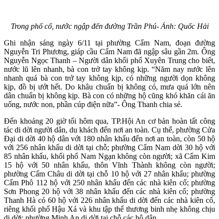
Trong phố cổ, nước ngập đến đường Trần Phú- Ảnh: Quốc Hải
Ghi nhận sáng ngày 6/11 tại phường Cẩm Nam, đoạn đường
Nguyễn Tri Phương, giáp cầu Cẩm Nam đã ngập sâu gần 2m. Ông
Nguyễn Ngọc Thanh – Người dân khối phố Xuyên Trung cho biết,
nước lũ lên nhanh, bà con trở tay không kịp. “Năm nay nước lên
nhanh quá bà con trở tay không kịp, có những người dọn không
kịp, đồ bị ướt hết. Do khâu chuẩn bị không có, mưa quá lớn nên
dân chuẩn bị không kịp. Bà con có những hộ cũng khó khăn cái ăn
uống, nước non, phần cúp điện nữa”- Ông Thanh chia sẻ.
Đến khoảng 20 giờ tối hôm qua, TP.Hội An cơ bản hoàn tất công
tác di dời người dân, du khách đến nơi an toàn. Cụ thể, phường Cửa
Đại di dời 40 hộ dân với 180 nhân khẩu đến nơi an toàn, còn 50 hộ
với 256 nhân khẩu di dời tại chỗ; phường Cẩm Nam dời 30 hộ với
85 nhân khẩu, khối phố Nam Ngạn không còn người; xã Cẩm Kim
15 hộ với 50 nhân khẩu, thôn Vĩnh Thành không còn người;
phường Cẩm Châu di dời tại chỗ 10 hộ với 27 nhân khẩu; phường
Cẩm Phô 112 hộ với 250 nhân khẩu đến các nhà kiên cố; phường
Sơn Phong 20 hộ với 38 nhân khẩu đến các nhà kiên cố; phường
Thanh Hà có 60 hộ với 226 nhân khẩu di dời đến các nhà kiên cố,
riêng khối phố Hậu Xá và khu tập thể thương binh nhẹ không chịu
di dời; phường Minh An di dời tại chỗ các hộ dân.