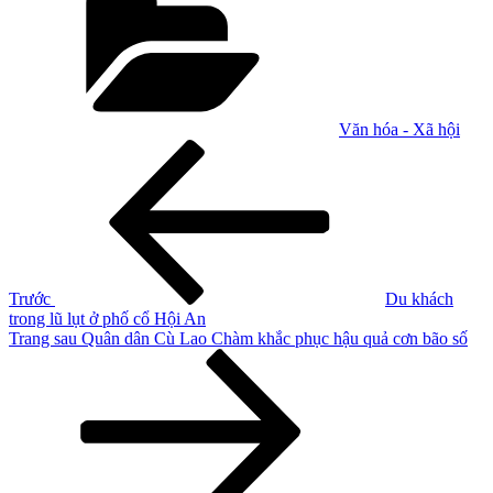
Văn hóa - Xã hội
Điều
Bài
cũ
hướng
hơn
bài
viết
Trước
Du khách
trong lũ lụt ở phố cổ Hội An
Bài
Trang sau
Quân dân Cù Lao Chàm khắc phục hậu quả cơn bão số
tiếp
theo