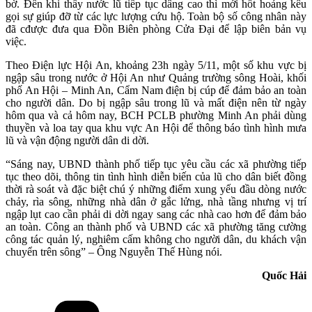
bờ. Đến khi thấy nước lũ tiếp tục dâng cao thì mới hốt hoảng kêu
gọi sự giúp đỡ từ các lực lượng cứu hộ. Toàn bộ số công nhân này
đã cđược đưa qua Đồn Biên phòng Cửa Đại để lập biên bản vụ
việc.
Theo Điện lực Hội An, khoảng 23h ngày 5/11, một số khu vực bị
ngập sâu trong nước ở Hội An như Quảng trường sông Hoài, khối
phố An Hội – Minh An, Cẩm Nam điện bị cúp để đảm bảo an toàn
cho người dân. Do bị ngập sâu trong lũ và mất điện nên từ ngày
hôm qua và cả hôm nay, BCH PCLB phường Minh An phải dùng
thuyền và loa tay qua khu vực An Hội để thông báo tình hình mưa
lũ và vận động người dân di dời.
“Sáng nay, UBND thành phố tiếp tục yêu cầu các xã phường tiếp
tục theo dõi, thông tin tình hình diễn biến của lũ cho dân biết đồng
thời rà soát và đặc biệt chú ý những điểm xung yếu đầu dòng nước
chảy, rìa sông, những nhà dân ở gắc lửng, nhà tầng nhưng vị trí
ngập lụt cao cần phải di dời ngay sang các nhà cao hơn để đảm bảo
an toàn. Công an thành phố và UBND các xã phường tăng cường
công tác quản lý, nghiêm cấm không cho người dân, du khách vận
chuyển trên sông” – Ông Nguyễn Thế Hùng nói.
Quốc Hải
Danh
mục