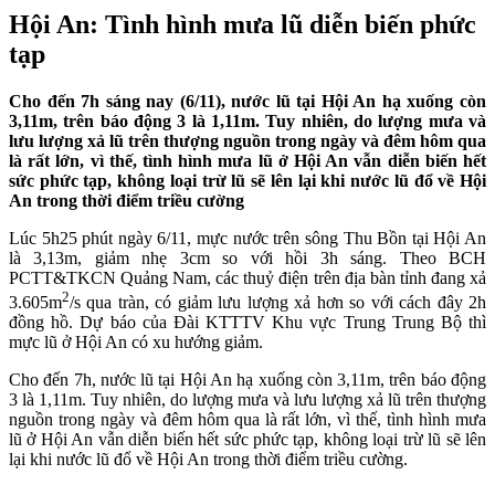
Hội An: Tình hình mưa lũ diễn biến phức
tạp
Cho đến 7h sáng nay (6/11), nước lũ tại Hội An hạ xuống còn
3,11m, trên báo động 3 là 1,11m. Tuy nhiên, do lượng mưa và
lưu lượng xả lũ trên thượng nguồn trong ngày và đêm hôm qua
là rất lớn, vì thế, tình hình mưa lũ ở Hội An vẫn diễn biến hết
sức phức tạp, không loại trừ lũ sẽ lên lại khi nước lũ đổ về Hội
An trong thời điểm triều cường
Lúc 5h25 phút ngày 6/11, mực nước trên sông Thu Bồn tại Hội An
là 3,13m, giảm nhẹ 3cm so với hồi 3h sáng. Theo BCH
PCTT&TKCN Quảng Nam, các thuỷ điện trên địa bàn tỉnh đang xả
2
3.605m
/s qua tràn, có giảm lưu lượng xả hơn so với cách đây 2h
đồng hồ. Dự báo của Đài KTTTV Khu vực Trung Trung Bộ thì
mực lũ ở Hội An có xu hướng giảm.
Cho đến 7h, nước lũ tại Hội An hạ xuống còn 3,11m, trên báo động
3 là 1,11m. Tuy nhiên, do lượng mưa và lưu lượng xả lũ trên thượng
nguồn trong ngày và đêm hôm qua là rất lớn, vì thế, tình hình mưa
lũ ở Hội An vẫn diễn biến hết sức phức tạp, không loại trừ lũ sẽ lên
lại khi nước lũ đổ về Hội An trong thời điểm triều cường.