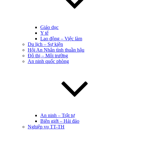
Giáo dục
Y tế
Lao động – Việc làm
Du lịch – Sự kiện
Hội An Nhân tình thuần hậu
Đô thị – Môi trường
An ninh quốc phòng
An ninh – Trật tự
Biên giới – Hải đảo
Nghiệp vụ TT-TH