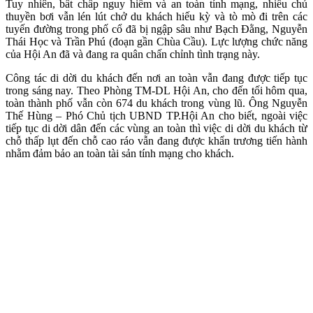
Tuy nhiên, bất chấp nguy hiểm và an toàn tính mạng, nhiều chủ
thuyền bơi vẫn lén lút chở du khách hiếu kỳ và tò mò đi trên các
tuyến đường trong phố cổ đã bị ngập sâu như Bạch Đằng, Nguyễn
Thái Học và Trần Phú (đoạn gần Chùa Cầu). Lực lượng chức năng
của Hội An đã và đang ra quân chấn chỉnh tình trạng này.
Công tác di dời du khách đến nơi an toàn vẫn đang được tiếp tục
trong sáng nay. Theo Phòng TM-DL Hội An, cho đến tối hôm qua,
toàn thành phố vẫn còn 674 du khách trong vùng lũ. Ông Nguyễn
Thế Hùng – Phó Chủ tịch UBND TP.Hội An cho biết, ngoài việc
tiếp tục di dời dân đến các vùng an toàn thì việc di dời du khách từ
chỗ thấp lụt đến chỗ cao ráo vẫn đang được khẩn trương tiến hành
nhằm đảm bảo an toàn tài sản tính mạng cho khách.