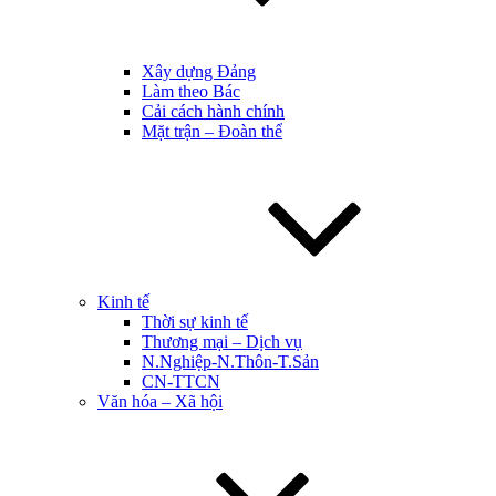
Xây dựng Đảng
Làm theo Bác
Cải cách hành chính
Mặt trận – Đoàn thể
Kinh tế
Thời sự kinh tế
Thương mại – Dịch vụ
N.Nghiệp-N.Thôn-T.Sản
CN-TTCN
Văn hóa – Xã hội