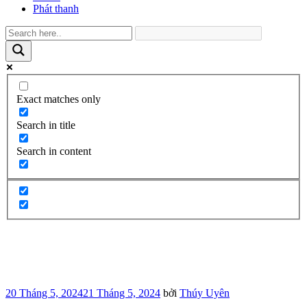
Phát thanh
Exact matches only
Search in title
Search in content
Đăng
20 Tháng 5, 2024
21 Tháng 5, 2024
bởi
Thúy Uyên
trong