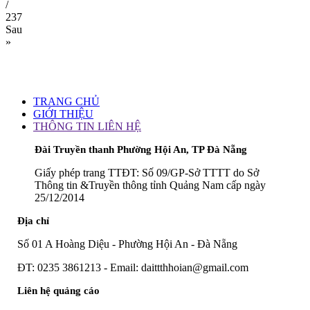
/
237
Sau
»
TRANG CHỦ
GIỚI THIỆU
THÔNG TIN LIÊN HỆ
Đài Truyền thanh Phường Hội An, TP Đà Nẵng
Giấy phép trang TTĐT: Số 09/GP-Sở TTTT do Sở
Thông tin &Truyền thông tỉnh Quảng Nam cấp ngày
25/12/2014
Địa chỉ
Số 01 A Hoàng Diệu - Phường Hội An - Đà Nẵng
ĐT: 0235 3861213 - Email: daittthhoian@gmail.com
Liên hệ quảng cáo