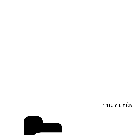
THÚY UYÊN
Danh
mục