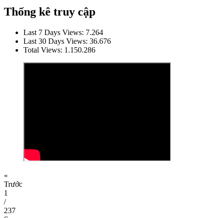
Thống kê truy cập
Last 7 Days Views:
7.264
Last 30 Days Views:
36.676
Total Views:
1.150.286
«
Trước
1
/
237