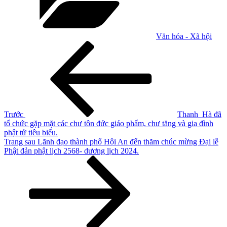
Văn hóa - Xã hội
Điều
Bài
cũ
hướng
hơn
bài
viết
Trước
Thanh Hà đã
tổ chức gặp mặt các chư tôn đức giáo phẩm, chư tăng và gia đình
phật tử tiêu biểu.
Bài
Trang sau
Lãnh đạo thành phố Hội An đến thăm chúc mừng Đại lễ
tiếp
Phật đản phật lịch 2568- dương lịch 2024.
theo