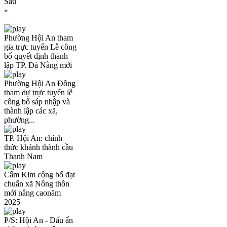
Sau
»
Phường Hội An tham
gia trực tuyến Lễ công
bố quyết định thành
lập TP. Đà Nẵng mới
Phường Hội An Đông
tham dự trực tuyến lễ
công bố sáp nhập và
thành lập các xã,
phường...
TP. Hội An: chính
thức khánh thành cầu
Thanh Nam
Cẩm Kim công bố đạt
chuẩn xã Nông thôn
mới nâng caonăm
2025
P/S: Hội An - Dấu ấn