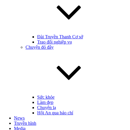
Đài Truyền Thanh Cơ sở
Trao đổi nghiệp vụ
Chuyện đó đây
Sức khỏe
Làm đẹp
Chuyện lạ
Hội An qua báo chí
News
Truyền hình
Media