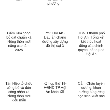
phường...
Thời sự thứ 4 Ngày 25-3-2026
24:51
Thời sự thứ 2 Ngày 23-3-2026
27:17
Cẩm Kim công
P/S: Hội An -
UBND thành phố
Thời sự thứ 6 Ngày 20-3-2026
26:22
bố đạt chuẩn xã
Dấu ấn chặng
Hội An: Tổng kết
Nông thôn mới
đường xây dựng
kết thúc hoạt
nâng caonăm
đô thị loại 3
động của chính
Thời sự thứ 4 Ngày 18-3-2026
25:20
2025
quyền thành phố
Hội An
Thời sự thứ 2 Ngày 16-3-2026
23:02
Thời sự thứ 6 Ngày 13-3-2026
27:04
Thời sự thứ 4 Ngày 11-3-2026
30:49
Tân Hiệp tổ chức
Kỳ họp thứ 19-
Cẩm Châu tuyên
công bố và đón
HĐND TP.Hội
dương, khen
công nhận xã
An khóa XII
thưởng 60 gương
Thời sự thứ 2 Ngày 09-3-2026
27:24
Nông thôn mới
học sinh xuất sắc
kiểu mẫu
Thời sự thứ 6 Ngày 06-3-2026
26:47