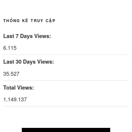
Thời sự thứ 4 Ngày 6-5-2026
28:59
THỐNG KÊ TRUY CẬP
Thời sự thứ 2 Ngày 4-5-2026
23:54
Last 7 Days Views:
Thời sự thứ 6 Ngày 1-5-2026
26:01
6.115
Thời sự thứ 4 Ngày 29-4-2026
25:52
Last 30 Days Views:
Thời sự thứ 2 Ngày 27-4-2026
26:17
35.527
Thoi-su-thu-6-Ngay 24-04-2026
29:07
Total Views:
Thời sự thứ 4 Ngày 22-4.-2026
27:59
1.149.137
Thời sự thứ 2 Ngày 20-4-2026
31:53
Thời sự thứ 6 Ngày 17-4-2026
26:27