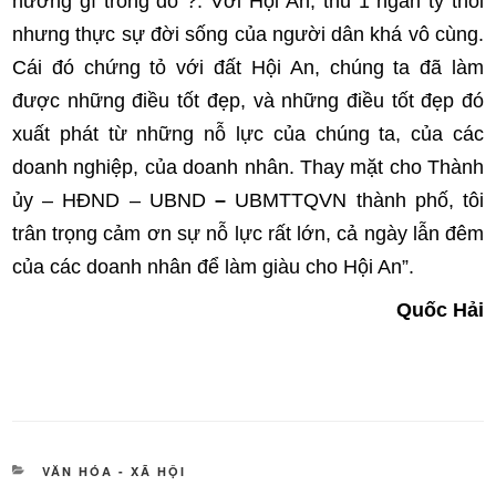
hưởng gì trong đó ?. Với Hội An, thu 1 ngàn tỷ thôi
nhưng thực sự đời sống của người dân khá vô cùng.
Cái đó chứng tỏ với đất Hội An, chúng ta đã làm
được những điều tốt đẹp, và những điều tốt đẹp đó
xuất phát từ những nỗ lực của chúng ta, của các
doanh nghiệp, của doanh nhân. Thay mặt cho Thành
ủy – HĐND – UBND
–
UBMTTQVN thành phố, tôi
trân trọng cảm ơn sự nỗ lực rất lớn, cả ngày lẫn đêm
của các doanh nhân để làm giàu cho Hội An”.
Quốc Hải
DANH
VĂN HÓA - XÃ HỘI
MỤC