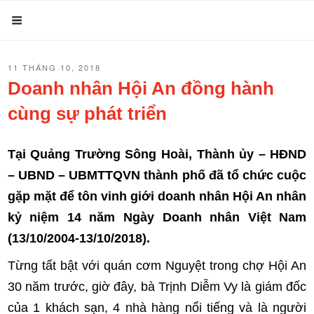
Chuyển
Menu
đến
phần
ĐĂNG
11 THÁNG 10, 2018
nội
TRONG
Doanh nhân Hội An đồng hành
dung
cùng sự phát triển
Tại Quảng Trường Sông Hoài, Thành ủy – HĐND
– UBND – UBMTTQVN thành phố đã tổ chức cuộc
gặp mặt để tôn vinh giới doanh nhân Hội An nhân
kỷ niệm 14 năm Ngày Doanh nhân Việt Nam
(13/10/2004-13/10/2018).
Từng tất bật với quán cơm Nguyệt trong chợ Hội An
30 năm trước, giờ đây, bà Trịnh Diễm Vy là giám đốc
của 1 khách sạn, 4 nhà hàng nổi tiếng và là người