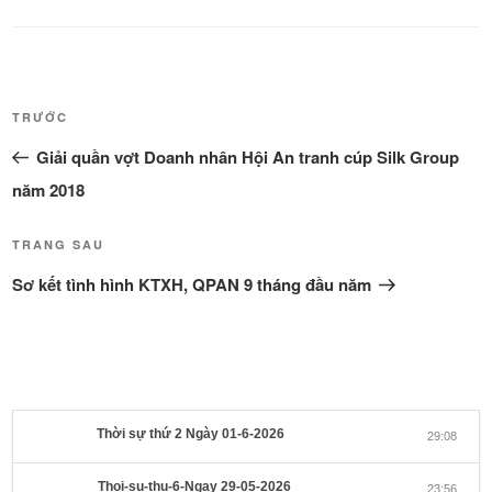
Điều
Bài
TRƯỚC
hướng
cũ
Giải quần vợt Doanh nhân Hội An tranh cúp Silk Group
bài
hơn
viết
năm 2018
Bài
TRANG SAU
tiếp
Sơ kết tình hình KTXH, QPAN 9 tháng đầu năm
theo
Thời sự thứ 2 Ngày 01-6-2026
29:08
Thoi-su-thu-6-Ngay 29-05-2026
23:56