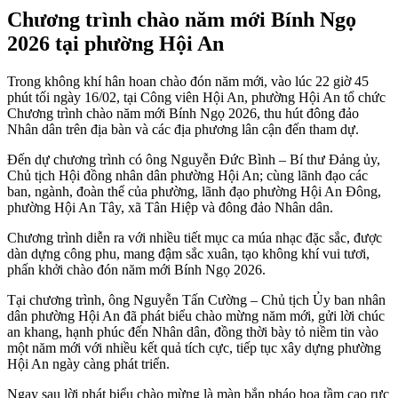
Chương trình chào năm mới Bính Ngọ
2026 tại phường Hội An
Trong không khí hân hoan chào đón năm mới, vào lúc 22 giờ 45
phút tối ngày 16/02, tại Công viên Hội An, phường Hội An tổ chức
Chương trình chào năm mới Bính Ngọ 2026, thu hút đông đảo
Nhân dân trên địa bàn và các địa phương lân cận đến tham dự.
Đến dự chương trình có ông Nguyễn Đức Bình – Bí thư Đảng ủy,
Chủ tịch Hội đồng nhân dân phường Hội An; cùng lãnh đạo các
ban, ngành, đoàn thể của phường, lãnh đạo phường Hội An Đông,
phường Hội An Tây, xã Tân Hiệp và đông đảo Nhân dân.
Chương trình diễn ra với nhiều tiết mục ca múa nhạc đặc sắc, được
dàn dựng công phu, mang đậm sắc xuân, tạo không khí vui tươi,
phấn khởi chào đón năm mới Bính Ngọ 2026.
Tại chương trình, ông Nguyễn Tấn Cường – Chủ tịch Ủy ban nhân
dân phường Hội An đã phát biểu chào mừng năm mới, gửi lời chúc
an khang, hạnh phúc đến Nhân dân, đồng thời bày tỏ niềm tin vào
một năm mới với nhiều kết quả tích cực, tiếp tục xây dựng phường
Hội An ngày càng phát triển.
Ngay sau lời phát biểu chào mừng là màn bắn pháo hoa tầm cao rực