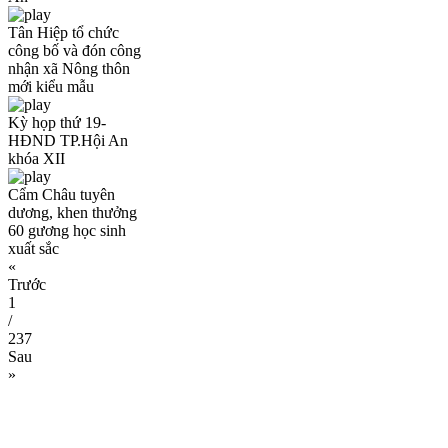
Tân Hiệp tổ chức
công bố và đón công
nhận xã Nông thôn
mới kiểu mẫu
Kỳ họp thứ 19-
HĐND TP.Hội An
khóa XII
Cẩm Châu tuyên
dương, khen thưởng
60 gương học sinh
xuất sắc
«
Trước
1
/
237
Sau
»