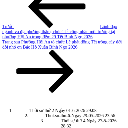
bài
viết
Trước
Lãnh đạo
ngành và địa phương thăm, chúc Tết công nhân môi trường tại
phường Hội An trong đêm 29 Tết Bính Ngọ 2026
Bài
Trang sau
Phường Hội An tổ chức Lễ phát động Tết trồng cây đời
tiếp
đời nhớ ơn Bác Hồ Xuân Bính Ngọ 2026
theo
Thời sự thứ 2 Ngày 01-6-2026
29:08
Thoi-su-thu-6-Ngay 29-05-2026
23:56
Thời sự thứ 4 Ngày 27-5-2026
28:32