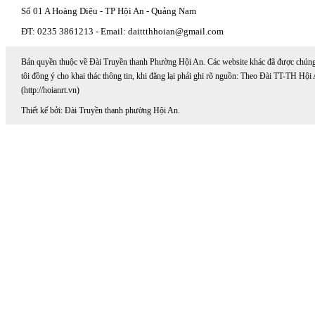
Số 01 A Hoàng Diệu - TP Hội An - Quảng Nam
ĐT: 0235 3861213 - Email: daittthhoian@gmail.com
Bản quyền thuộc về Đài Truyền thanh Phường Hội An. Các website khác đã được chún
tôi đồng ý cho khai thác thông tin, khi đăng lại phải ghi rõ nguồn: Theo Đài TT-TH Hội
(http://hoianrt.vn)
Thiết kế bởi: Đài Truyền thanh phường Hội An.