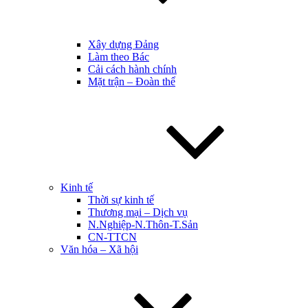
Xây dựng Đảng
Làm theo Bác
Cải cách hành chính
Mặt trận – Đoàn thể
Kinh tế
Thời sự kinh tế
Thương mại – Dịch vụ
N.Nghiệp-N.Thôn-T.Sản
CN-TTCN
Văn hóa – Xã hội