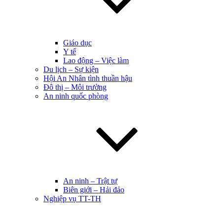
Giáo dục
Y tế
Lao động – Việc làm
Du lịch – Sự kiện
Hội An Nhân tình thuần hậu
Đô thị – Môi trường
An ninh quốc phòng
An ninh – Trật tự
Biên giới – Hải đảo
Nghiệp vụ TT-TH