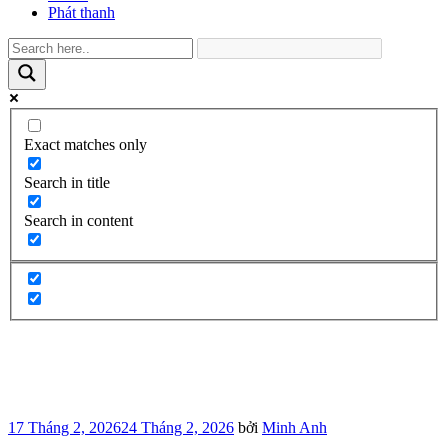
Phát thanh
Exact matches only
Search in title
Search in content
Đăng
17 Tháng 2, 2026
24 Tháng 2, 2026
bởi
Minh Anh
trong