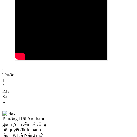
«
Trước
1
/
237
Sau
»
Phường Hội An tham
gia trực tuyến Lễ công
bố quyết định thành
lập TP. Đà Nẵng mới