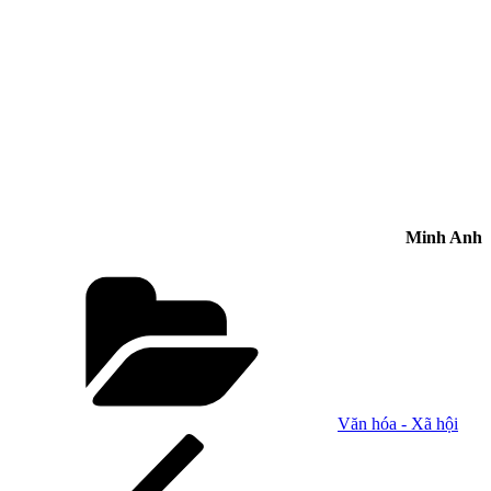
Minh Anh
Danh
mục
Văn hóa - Xã hội
Điều
Bài
cũ
hướng
hơn