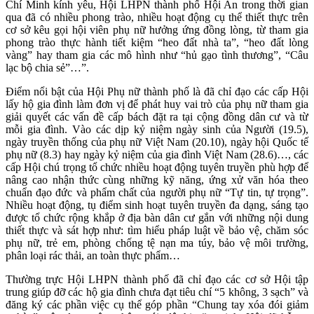
Chí Minh kính yêu, Hội LHPN thành phố Hội An trong thời gian
qua đã có nhiều phong trào, nhiều hoạt động cụ thể thiết thực trên
cơ sở kêu gọi hội viên phụ nữ hưởng ứng đồng lòng, từ tham gia
phong trào thực hành tiết kiệm “heo đất nhà ta”, “heo đất lòng
vàng” hay tham gia các mô hình như “hủ gạo tình thương”, “Câu
lạc bộ chia sẻ”…”.
Điểm nổi bật của Hội Phụ nữ thành phố là đã chỉ đạo các cấp Hội
lấy hộ gia đình làm đơn vị để phát huy vai trò của phụ nữ tham gia
giải quyết các vấn đề cấp bách đặt ra tại cộng đồng dân cư và từ
mỗi gia đình. Vào các dịp kỷ niệm ngày sinh của Người (19.5),
ngày truyền thống của phụ nữ Việt Nam (20.10), ngày hội Quốc tế
phụ nữ (8.3) hay ngày kỷ niệm của gia đình Việt Nam (28.6)…, các
cấp Hội chú trọng tổ chức nhiều hoạt động tuyên truyền phù hợp để
nâng cao nhận thức cùng những kỹ năng, ứng xử văn hóa theo
chuẩn đạo đức và phẩm chất của người phụ nữ “Tự tin, tự trọng”.
Nhiều hoạt động, tụ điểm sinh hoạt tuyên truyền đa dạng, sáng tạo
được tổ chức rộng khắp ở địa bàn dân cư gắn với những nội dung
thiết thực và sát hợp như: tìm hiểu pháp luật về bảo vệ, chăm sóc
phụ nữ, trẻ em, phòng chống tệ nạn ma túy, bảo vệ môi trường,
phân loại rác thải, an toàn thực phẩm…
Thường trực Hội LHPN thành phố đã chỉ đạo các cơ sở Hội tập
trung giúp đỡ các hộ gia đình chưa đạt tiêu chí “5 không, 3 sạch” và
đăng ký các phần việc cụ thể góp phần “Chung tay xóa đói giảm