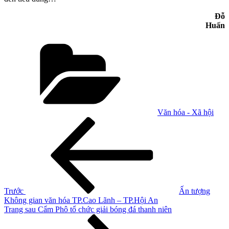
Đỗ
Huấn
Danh
mục
Văn hóa - Xã hội
Điều
Bài
cũ
hướng
hơn
bài
viết
Trước
Ấn tượng
Không gian văn hóa TP.Cao Lãnh – TP.Hội An
Bài
Trang sau
Cẩm Phô tổ chức giải bóng đá thanh niên
tiếp
theo