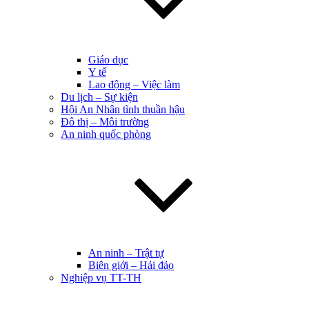
Giáo dục
Y tế
Lao động – Việc làm
Du lịch – Sự kiện
Hội An Nhân tình thuần hậu
Đô thị – Môi trường
An ninh quốc phòng
An ninh – Trật tự
Biên giới – Hải đảo
Nghiệp vụ TT-TH