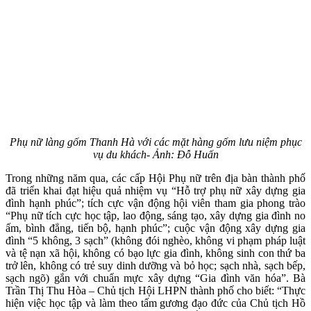
Phụ nữ làng gốm Thanh Hà với các mặt hàng gốm lưu niệm phục
vụ du khách- Ảnh: Đỗ Huấn
Trong những năm qua, các cấp Hội Phụ nữ trên địa bàn thành phố
đã triển khai đạt hiệu quả nhiệm vụ “Hỗ trợ phụ nữ xây dựng gia
đình hạnh phúc”; tích cực vận động hội viên tham gia phong trào
“Phụ nữ tích cực học tập, lao động, sáng tạo, xây dựng gia đình no
ấm, bình đẳng, tiến bộ, hạnh phúc”; cuộc vận động xây dựng gia
đình “5 không, 3 sạch” (không đói nghèo, không vi phạm pháp luật
và tệ nạn xã hội, không có bạo lực gia đình, không sinh con thứ ba
trở lên, không có trẻ suy dinh dưỡng và bỏ học; sạch nhà, sạch bếp,
sạch ngõ) gắn với chuẩn mực xây dựng “Gia đình văn hóa”. Bà
Trần Thị Thu Hòa – Chủ tịch Hội LHPN thành phố cho biết: “Thực
hiện việc học tập và làm theo tấm gương đạo đức của Chủ tịch Hồ