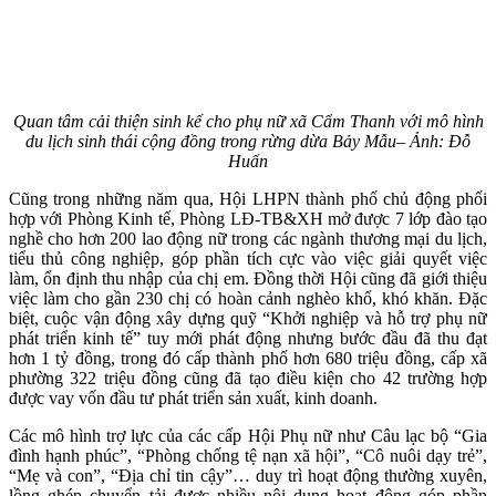
Quan tâm cải thiện sinh kế cho phụ nữ xã Cẩm Thanh với mô hình
du lịch sinh thái cộng đồng trong rừng dừa Bảy Mẫu
– Ảnh: Đỗ
Huấn
Cũng trong những năm qua, Hội LHPN thành phố chủ động phối
hợp với Phòng Kinh tế, Phòng LĐ-TB&XH mở được 7 lớp đào tạo
nghề cho hơn 200 lao động nữ trong các ngành thương mại du lịch,
tiểu thủ công nghiệp, góp phần tích cực vào việc giải quyết việc
làm, ổn định thu nhập của chị em. Đồng thời Hội cũng đã giới thiệu
việc làm cho gần 230 chị có hoàn cảnh nghèo khổ, khó khăn. Đặc
biệt, cuộc vận động xây dựng quỹ “Khởi nghiệp và hỗ trợ phụ nữ
phát triển kinh tế” tuy mới phát động nhưng bước đầu đã thu đạt
hơn 1 tỷ đồng, trong đó cấp thành phố hơn 680 triệu đồng, cấp xã
phường 322 triệu đồng cũng đã tạo điều kiện cho 42 trường hợp
được vay vốn đầu tư phát triển sản xuất, kinh doanh.
Các mô hình trợ lực của các cấp Hội Phụ nữ như Câu lạc bộ “Gia
đình hạnh phúc”, “Phòng chống tệ nạn xã hội”, “Cô nuôi dạy trẻ”,
“Mẹ và con”, “Địa chỉ tin cậy”… duy trì hoạt động thường xuyên,
lồng ghép chuyển tải được nhiều nội dung hoạt động góp phần