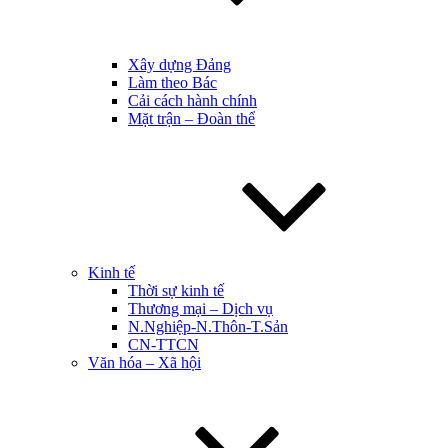
Xây dựng Đảng
Làm theo Bác
Cải cách hành chính
Mặt trận – Đoàn thể
Kinh tế
Thời sự kinh tế
Thương mại – Dịch vụ
N.Nghiệp-N.Thôn-T.Sản
CN-TTCN
Văn hóa – Xã hội