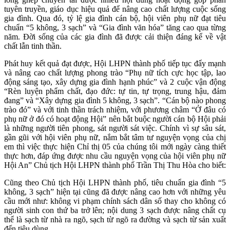
tuyên truyền, giáo dục hiệu quả để nâng cao chất lượng cuộc sống
gia đình. Qua đó, tỷ lệ gia đình cán bộ, hội viên phụ nữ đạt tiêu
chuẩn “5 không, 3 sạch” và “Gia đình văn hóa” tăng cao qua từng
năm. Đời sống của các gia đình đã được cải thiện đáng kể về vật
chất lẫn tinh thần.
Phát huy kết quả đạt được, Hội LHPN thành phố tiếp tục đẩy mạnh
và nâng cao chất lượng phong trào “Phụ nữ tích cực học tập, lao
động sáng tạo, xây dựng gia đình hạnh phúc” và 2 cuộc vận động
“Rèn luyện phẩm chất, đạo đức: tự tin, tự trọng, trung hậu, đảm
đang” và “Xây dựng gia đình 5 không, 3 sạch”. “Cán bộ nào phong
trào đó” và với tinh thần trách nhiệm, với phương châm “Ở đâu có
phụ nữ ở đó có hoạt động Hội” nên bắt buộc người cán bộ Hội phải
là những người tiên phong, sát người sát việc. Chính vì sự sâu sát,
gần gũi với hội viên phụ nữ, nắm bắt tâm tư nguyện vọng của chị
em thì việc thực hiện Chỉ thị 05 của chúng tôi mới ngày càng thiết
thực hơn, đáp ứng được nhu cầu nguyện vọng của hội viên phụ nữ
Hội An” Chủ tịch Hội LHPN thành phố Trần Thị Thu Hòa cho biết:
Cũng theo Chủ tịch Hội LHPN thành phố, tiêu chuẩn gia đình “5
không, 3 sạch” hiện tại cũng đã được nâng cao hơn với những yêu
cầu mới như: không vi phạm chính sách dân số thay cho không có
người sinh con thứ ba trở lên; nội dung 3 sạch được nâng chất cụ
thể là sạch từ nhà ra ngõ, sạch từ ngõ ra đường và sạch từ sản xuất
đến tiêu dùng…