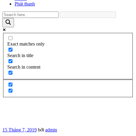
Phát thanh
Exact matches only
Search in title
Search in content
Đăng
15 Tháng 7, 2019
bởi
admin
trong