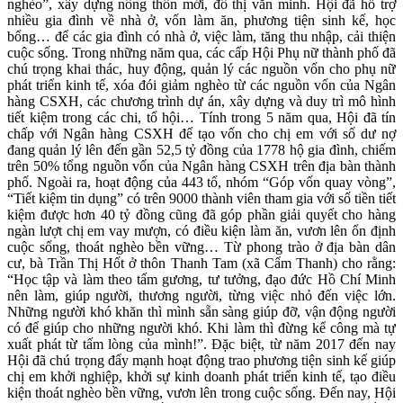
nghèo”, xây dựng nông thôn mới, đô thị văn minh. Hội đã hỗ trợ
nhiều gia đình về nhà ở, vốn làm ăn, phương tiện sinh kế, học
bổng… để các gia đình có nhà ở, việc làm, tăng thu nhập, cải thiện
cuộc sống. Trong những năm qua, các cấp Hội Phụ nữ thành phố đã
chú trọng khai thác, huy động, quản lý các nguồn vốn cho phụ nữ
phát triển kinh tế, xóa đói giảm nghèo từ các nguồn vốn của Ngân
hàng CSXH, các chương trình dự án, xây dựng và duy trì mô hình
tiết kiệm trong các chi, tổ hội… Tính trong 5 năm qua, Hội đã tín
chấp với Ngân hàng CSXH để tạo vốn cho chị em với số dư nợ
đang quản lý lên đến gần 52,5 tỷ đồng của 1778 hộ gia đình, chiếm
trên 50% tổng nguồn vốn của Ngân hàng CSXH trên địa bàn thành
phố. Ngoài ra, hoạt động của 443 tổ, nhóm “Góp vốn quay vòng”,
“Tiết kiệm tin dụng” có trên 9000 thành viên tham gia với số tiền tiết
kiệm được hơn 40 tỷ đồng cũng đã góp phần giải quyết cho hàng
ngàn lượt chị em vay mượn, có điều kiện làm ăn, vươn lên ổn định
cuộc sống, thoát nghèo bền vững… Từ phong trào ở địa bàn dân
cư, bà Trần Thị Hốt ở thôn Thanh Tam (xã Cẩm Thanh) cho rằng:
“Học tập và làm theo tấm gương, tư tưởng, đạo đức Hồ Chí Minh
nên làm, giúp người, thương người, từng việc nhỏ đến việc lớn.
Những người khó khăn thì mình sẵn sàng giúp đỡ, vận động người
có để giúp cho những người khó. Khi làm thì đừng kể công mà tự
xuất phát từ tấm lòng của mình!”. Đặc biệt, từ năm 2017 đến nay
Hội đã chú trọng đẩy mạnh hoạt động trao phương tiện sinh kế giúp
chị em khởi nghiệp, khởi sự kinh doanh phát triển kinh tế, tạo điều
kiện thoát nghèo bền vững, vươn lên trong cuộc sống. Đến nay, Hội