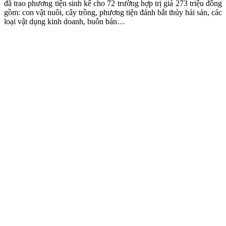
đã trao phương tiện sinh kế cho 72 trường hợp trị giá 273 triệu đồng
gồm: con vật nuôi, cây trồng, phương tiện đánh bắt thủy hải sản, các
loại vật dụng kinh doanh, buôn bán…