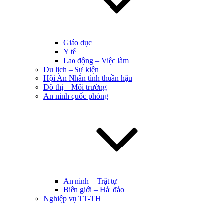
Giáo dục
Y tế
Lao động – Việc làm
Du lịch – Sự kiện
Hội An Nhân tình thuần hậu
Đô thị – Môi trường
An ninh quốc phòng
An ninh – Trật tự
Biên giới – Hải đảo
Nghiệp vụ TT-TH