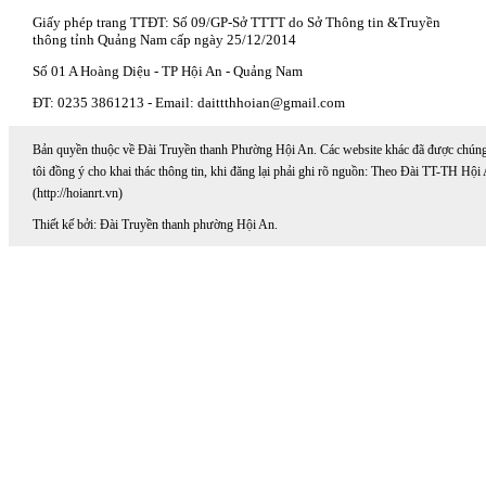
Giấy phép trang TTĐT: Số 09/GP-Sở TTTT do Sở Thông tin &Truyền
thông tỉnh Quảng Nam cấp ngày 25/12/2014
Số 01 A Hoàng Diệu - TP Hội An - Quảng Nam
ĐT: 0235 3861213 - Email: daittthhoian@gmail.com
Bản quyền thuộc về Đài Truyền thanh Phường Hội An. Các website khác đã được chún
tôi đồng ý cho khai thác thông tin, khi đăng lại phải ghi rõ nguồn: Theo Đài TT-TH Hội
(http://hoianrt.vn)
Thiết kế bởi: Đài Truyền thanh phường Hội An.