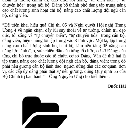
chuyển hóa” trong nội bộ, Đảng bộ thành phố đang tập trung nâng
cao chất lượng sinh hoạt chi bộ, nâng cao chất lượng đội ngũ cán
bộ, đảng viên.
”Để triển khai hiệu quả Chị thị 05 và Nghị quyết Hội nghị Trung
Ương 4 về ngăn chặn, đẩy lùi suy thoái về tư tưởng, chính trị, đạo
đức, lối sống và “tự chuyển biến”, “tự chuyển hóa” trong cán bộ,
đảng viên, hiện chúng tôi tập trung vào 3 lĩnh vực. Một là, tập trung
nâng cao chất lượng sinh hoạt chi bộ, làm nền tảng để nâng cao
năng lực lãnh đạo, sức chiến đấu của từng tổ chức, cơ sở Đảng; của
từng chi bộ trực thuộc các tổ chức, cơ sở Đảng. Vấn đề thứ hai là
tập trung nâng cao chất lượng đội ngũ cán bộ, đảng viên; trong đó
phải nêu gương cán bộ lãnh đạo, người đứng đầu các cơ quan, đơn
vị, các cấp ủy đảng phải thật sự nêu gương, đúng Quy định 55 của
Bộ Chính trị ban hành” – Ông Nguyễn Ưng cho biết thêm..
Quốc Hải
Danh
mục