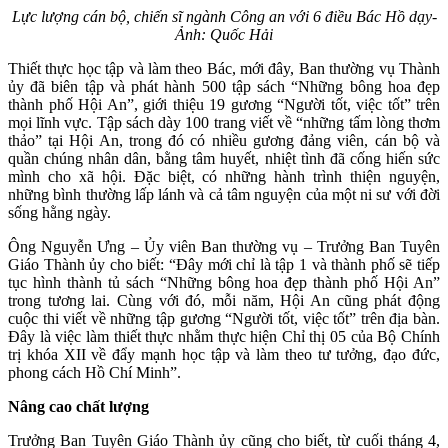
Lực lượng cán bộ, chiến sĩ ngành Công an với 6 điều Bác Hồ dạy-
Ảnh: Quốc Hải
Thiết thực học tập và làm theo Bác, mới đây, Ban thường vụ Thành
ủy đã biên tập và phát hành 500 tập sách “Những bông hoa đẹp
thành phố Hội An”, giới thiệu 19 gương “Người tốt, việc tốt” trên
mọi lĩnh vực. Tập sách dày 100 trang viết về “những tấm lòng thơm
thảo” tại Hội An, trong đó có nhiều gương đảng viên, cán bộ và
quần chúng nhân dân, bằng tâm huyết, nhiệt tình đã cống hiến sức
mình cho xã hội. Đặc biệt, có những hành trình thiện nguyện,
những bình thường lấp lánh và cả tâm nguyện của một ni sư với đời
sống hằng ngày.
Ông Nguyễn Ưng – Ủy viên Ban thường vụ – Trưởng Ban Tuyên
Giáo Thành ủy cho biết: “Đây mới chỉ là tập 1 và thành phố sẽ tiếp
tục hình thành tủ sách “Những bông hoa đẹp thành phố Hội An”
trong tương lai. Cùng với đó, mỗi năm, Hội An cũng phát động
cuộc thi viết về những tập gương “Người tốt, việc tốt” trên địa bàn.
Đây là việc làm thiết thực nhằm thực hiện Chỉ thị 05 của Bộ Chính
trị khóa XII về đẩy mạnh học tập và làm theo tư tưởng, đạo đức,
phong cách Hồ Chí Minh”.
Nâng cao chất lượng
Trưởng Ban Tuyên Giáo Thành ủy cũng cho biết, từ cuối tháng 4,