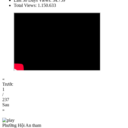
Last 30 Days Views:
34.759
Total Views:
1.150.633
«
Trước
1
/
237
Sau
»
Phường Hội An tham