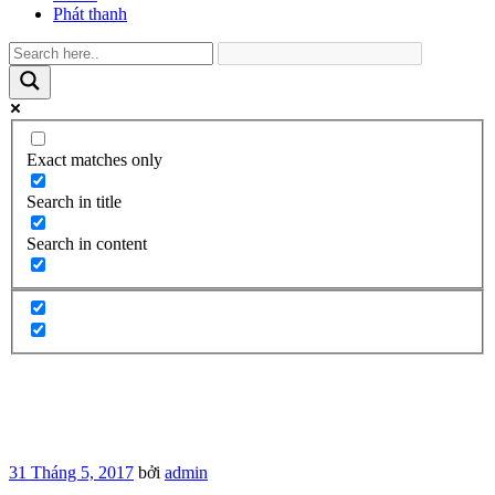
Phát thanh
Exact matches only
Search in title
Search in content
Đăng
31 Tháng 5, 2017
bởi
admin
trong