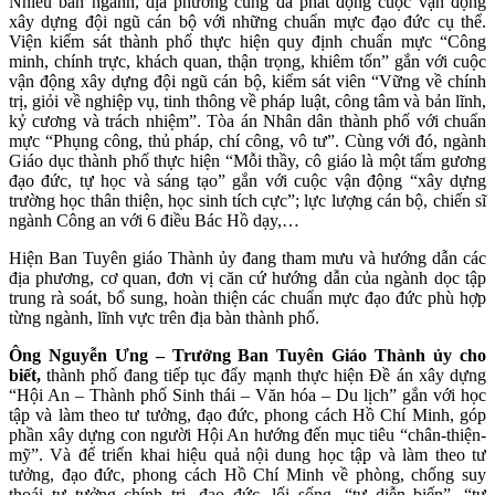
Nhiều ban ngành, địa phương cũng đã phát động cuộc vận động
xây dựng đội ngũ cán bộ với những chuẩn mực đạo đức cụ thể.
Viện kiểm sát thành phố thực hiện quy định chuẩn mực “Công
minh, chính trực, khách quan, thận trọng, khiêm tốn” gắn với cuộc
vận động xây dựng đội ngũ cán bộ, kiểm sát viên “Vững về chính
trị, giỏi về nghiệp vụ, tinh thông về pháp luật, công tâm và bản lĩnh,
kỷ cương và trách nhiệm”. Tòa án Nhân dân thành phố với chuẩn
mực “Phụng công, thủ pháp, chí công, vô tư”. Cùng với đó, ngành
Giáo dục thành phố thực hiện “Mỗi thầy, cô giáo là một tấm gương
đạo đức, tự học và sáng tạo” gắn với cuộc vận động “xây dựng
trường học thân thiện, học sinh tích cực”; lực lượng cán bộ, chiến sĩ
ngành Công an với 6 điều Bác Hồ dạy,…
Hiện Ban Tuyên giáo Thành ủy đang tham mưu và hướng dẫn các
địa phương, cơ quan, đơn vị căn cứ hướng dẫn của ngành dọc tập
trung rà soát, bổ sung, hoàn thiện các chuẩn mực đạo đức phù hợp
từng ngành, lĩnh vực trên địa bàn thành phố.
Ông Nguyễn Ưng – Trưởng Ban Tuyên Giáo Thành ủy cho
biết,
thành phố đang tiếp tục đẩy mạnh thực hiện Đề án xây dựng
“Hội An – Thành phố Sinh thái – Văn hóa – Du lịch” gắn với học
tập và làm theo tư tưởng, đạo đức, phong cách Hồ Chí Minh, góp
phần xây dựng con người Hội An hướng đến mục tiêu “chân-thiện-
mỹ”. Và để triển khai hiệu quả nội dung học tập và làm theo tư
tưởng, đạo đức, phong cách Hồ Chí Minh về phòng, chống suy
thoái tư tưởng chính trị, đạo đức, lối sống, “tự diễn biến”, “tự