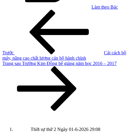
Làm theo Bác
Điều
Bài
cũ
hướng
hơn
bài
viết
Trước
Cải cách bộ
máy, nâng cao chất lượng cán bộ hành chính
Bài
Trang sau
Trường Kim Đồng bế giảng năm học 2016 – 2017
tiếp
theo
Thời sự thứ 2 Ngày 01-6-2026
29:08