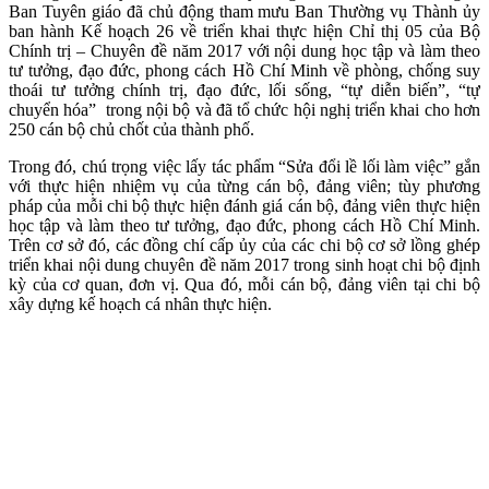
Ban Tuyên giáo đã chủ động tham mưu Ban Thường vụ Thành ủy
ban hành Kế hoạch 26 về triển khai thực hiện Chỉ thị 05 của Bộ
Chính trị – Chuyên đề năm 2017 với nội dung học tập và làm theo
tư tưởng, đạo đức, phong cách Hồ Chí Minh về phòng, chống suy
thoái tư tưởng chính trị, đạo đức, lối sống, “tự diễn biến”, “tự
chuyển hóa” trong nội bộ và đã tổ chức hội nghị triển khai cho hơn
250 cán bộ chủ chốt của thành phố.
Trong đó, chú trọng việc lấy tác phẩm “Sửa đổi lề lối làm việc” gắn
với thực hiện nhiệm vụ của từng cán bộ, đảng viên; tùy phương
pháp của mỗi chi bộ thực hiện đánh giá cán bộ, đảng viên thực hiện
học tập và làm theo tư tưởng, đạo đức, phong cách Hồ Chí Minh.
Trên cơ sở đó, các đồng chí cấp ủy của các chi bộ cơ sở lồng ghép
triển khai nội dung chuyên đề năm 2017 trong sinh hoạt chi bộ định
kỳ của cơ quan, đơn vị. Qua đó, mỗi cán bộ, đảng viên tại chi bộ
xây dựng kế hoạch cá nhân thực hiện.