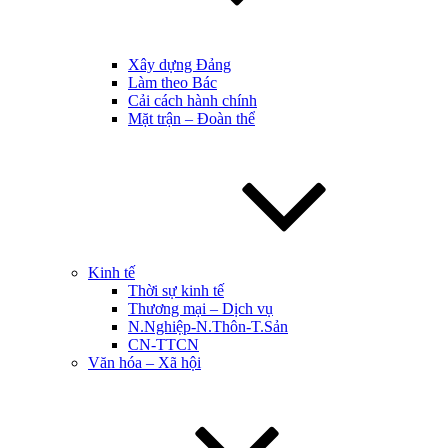
Xây dựng Đảng
Làm theo Bác
Cải cách hành chính
Mặt trận – Đoàn thể
Kinh tế
Thời sự kinh tế
Thương mại – Dịch vụ
N.Nghiệp-N.Thôn-T.Sản
CN-TTCN
Văn hóa – Xã hội