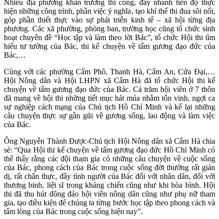
Nhiều địa phương khẩn trương thi công, đẩy nhanh tiến độ thực
hiện những công trình, phần việc ý nghĩa, tạo khí thế thi đua sôi nổi,
góp phần thiết thực vào sự phát triển kinh tế – xã hội từng địa
phương. Các xã phường, phòng ban, trường học cũng tổ chức sinh
hoạt chuyên đề “Học tập và làm theo lời Bác”, tổ chức Hội thi tìm
hiểu tư tưởng của Bác, thi kể chuyện về tấm gương đạo đức của
Bác,…
Cùng với các phường Cẩm Phô, Thanh Hà, Cẩm An, Cửa Đại,…
Hội Nông dân và Hội LHPN xã Cẩm Hà đã tổ chức Hội thi kể
chuyện về tấm gương đạo đức của Bác. Cả trăm hội viên ở 7 thôn
đã mang về hội thi những tiết mục hát múa nhằm tôn vinh, ngợi ca
sự nghiệp cách mạng của Chủ tịch Hồ Chí Minh và kể lại những
câu chuyện thực sự gần gũi về gương sống, lao động và làm việc
của Bác.
Ông Nguyễn Thành Được-Chủ tịch Hội Nông dân xã Cẩm Hà chia
sẻ: “Qua Hội thi kể chuyện về tấm gương đạo đức Hồ Chí Minh có
thể thấy rằng các đội tham gia có những câu chuyện về cuộc sống
của Bác, phong cách của Bác trong cuộc sống đời thường rất giản
dị, rất chân thực, đầy tình người của Bác đối với nhân dân, đối với
thương binh, liệt sĩ trong kháng chiến cũng như khi hòa bình. Hội
thi đã thu hút đông đảo hội viên nông dân cũng như phụ nữ tham
gia, tạo điều kiện để chúng ta từng bước học tập theo phong cách và
tấm lòng của Bác trong cuộc sống hiện nay”.