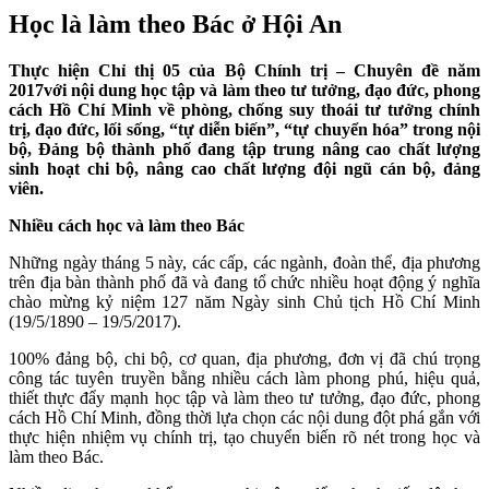
Học là làm theo Bác ở Hội An
T
hực hiện Chỉ thị 05 của Bộ Chính trị – Chuyên đề năm
2017
với nội dung học tập và làm theo tư tưởng, đạo đức, phong
cách Hồ Chí Minh về phòng, chống suy thoái tư tưởng chính
trị, đạo đức, lối sống, “tự diễn biến”, “tự chuyển hóa” trong nội
bộ, Đảng bộ thành phố đang tập trung nâng cao chất lượng
sinh hoạt chi bộ, nâng cao chất lượng đội ngũ cán bộ, đảng
viên.
Nhiều cách học và làm theo Bác
Những ngày tháng 5 này, các cấp, các ngành, đoàn thể, địa phương
trên địa bàn thành phố đã và đang tổ chức nhiều hoạt động ý nghĩa
chào mừng kỷ niệm 127 năm Ngày sinh Chủ tịch Hồ Chí Minh
(19/5/1890 – 19/5/2017).
100% đảng bộ, chi bộ, cơ quan, địa phương, đơn vị đã chú trọng
công tác tuyên truyền bằng nhiều cách làm phong phú, hiệu quả,
thiết thực đẩy mạnh học tập và làm theo tư tưởng, đạo đức, phong
cách Hồ Chí Minh, đồng thời lựa chọn các nội dung đột phá gắn với
thực hiện nhiệm vụ chính trị, tạo chuyển biến rõ nét trong học và
làm theo Bác.