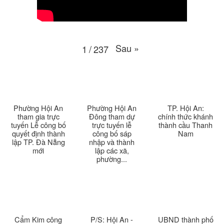
Thời sự thứ 6 Ngày 10-4-2026
25:37
Thời sự thứ 4 Ngày 8-4-2026
26:38
Sau
»
1
/
237
Thời sự thứ 2 Ngày 6-4-2026
28:21
Thời sự thứ 6 Ngày 3-4-2026
24:01
Thời sự thứ 4 Ngày 1-4-2026
28:11
Phường Hội An
Phường Hội An
TP. Hội An:
tham gia trực
Đông tham dự
chính thức khánh
tuyến Lễ công bố
trực tuyến lễ
thành cầu Thanh
Thời sự thứ 2 Ngày 30-3-2026
31:14
quyết định thành
công bố sáp
Nam
lập TP. Đà Nẵng
nhập và thành
mới
lập các xã,
Thời sự thứ 6 Ngày 27-3-2026
24:11
phường...
Thời sự thứ 4 Ngày 25-3-2026
24:51
Thời sự thứ 2 Ngày 23-3-2026
27:17
Cẩm Kim công
P/S: Hội An -
UBND thành phố
Thời sự thứ 6 Ngày 20-3-2026
26:22