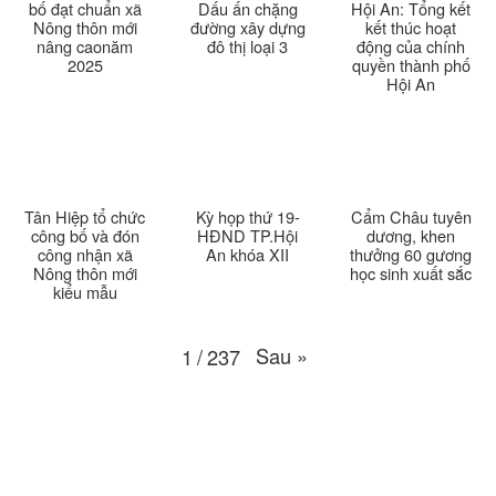
bố đạt chuẩn xã
Dấu ấn chặng
Hội An: Tổng kết
Nông thôn mới
đường xây dựng
kết thúc hoạt
nâng caonăm
đô thị loại 3
động của chính
Thời sự thứ 4 Ngày 18-3-2026
25:20
2025
quyền thành phố
Hội An
Thời sự thứ 2 Ngày 16-3-2026
23:02
Thời sự thứ 6 Ngày 13-3-2026
27:04
Thời sự thứ 4 Ngày 11-3-2026
30:49
Tân Hiệp tổ chức
Kỳ họp thứ 19-
Cẩm Châu tuyên
công bố và đón
HĐND TP.Hội
dương, khen
công nhận xã
An khóa XII
thưởng 60 gương
Thời sự thứ 2 Ngày 09-3-2026
27:24
Nông thôn mới
học sinh xuất sắc
kiểu mẫu
Thời sự thứ 6 Ngày 06-3-2026
26:47
Sau
»
1
/
237
Thời sự thứ 2 Ngày 09-3-2026
27:24
Thời sự thứ 4 Ngày 04-3-2026
27:59
Thời sự thứ 2 Ngày 02-03-2026
33:19