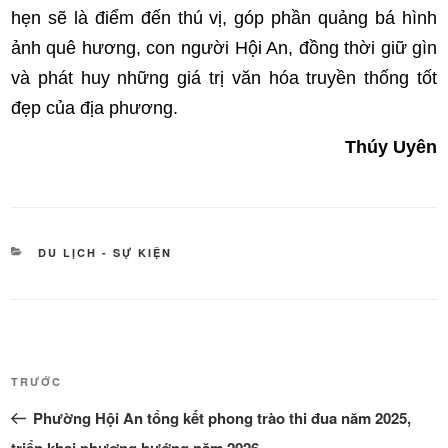
hẹn sẽ là điểm đến thú vị, góp phần quảng bá hình
ảnh quê hương, con người Hội An, đồng thời giữ gìn
và phát huy những giá trị văn hóa truyền thống tốt
đẹp của địa phương.
Thúy Uyên
DANH
DU LỊCH - SỰ KIỆN
MỤC
Điều
Bài
TRƯỚC
hướng
cũ
Phường Hội An tổng kết phong trào thi đua năm 2025,
bài
hơn
triển khai phương hướng năm 2026