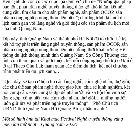
Bên cạnh đó còn có các cuộc tọa đàm với chủ đề “Những giải pháp
bảo tồn, phát triển nghề truyền thống, tháo gỡ khó khăn, kết nối
cung cầu, tìm đầu ra cho sản phẩm nghề, sản phẩm OCOP, sản
phẩm công nghiệp nông thôn tiêu biểu”; chương trình kết nối du
lịch xanh gắn với làng nghề và giới thiệu các sản phẩm du lịch mới
của tỉnh Quảng Nam.
Dịp này, tỉnh Quảng Nam và thành phố Hà Nội đã tổ chức Lễ ký
kết hỗ trợ phát triển làng nghề truyền thống, sản phẩm OCOP, sản
phẩm công nghiệp nông thôn tiêu biểu đồng thời khai trương Hệ
thống du lịch thông minh tỉnh Quảng Nam. Sở Công Thương các
tỉnh còn tham quan và giới thiệu, kết nối công nghiệp hỗ trợ cơ khí ô
tô tại Thaco Chu Lai; tham quan các điểm du lịch, kết nối chương
trình phát triển du lịch xanh,…
“Qua đây, sẽ tạo cơ hội cho các làng nghề, các nghệ nhân, thợ giỏi,
các chủ thể sản phẩm nghề được giao lưu, chia sẻ kinh nghiệm, kết
nối cung cầu. Đây cũng là dịp để nhà nước và xã hội tôn vinh sự
đóng góp, cống hiến của các nghệ nhân, thợ giỏi… những người
luôn giữ lửa và phát triển nghề truyền thống” – Phó Chủ tịch
UBND tỉnh Quảng Nam Hồ Quang Bửu, nhấn mạnh./.
Một số hình ảnh tại Khai mạc Festival Nghề truyền thống vùng
miền lần thứ nhất – Quảng Nam 2022
: