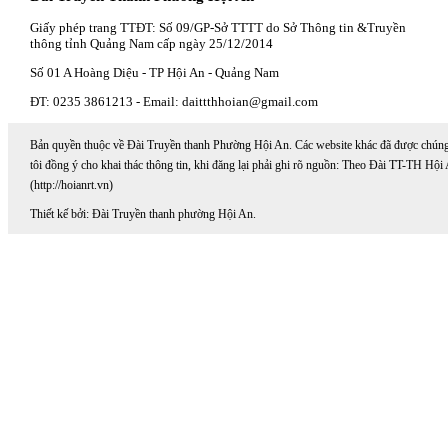
Giấy phép trang TTĐT: Số 09/GP-Sở TTTT do Sở Thông tin &Truyền
thông tỉnh Quảng Nam cấp ngày 25/12/2014
Số 01 A Hoàng Diệu - TP Hội An - Quảng Nam
ĐT: 0235 3861213 - Email: daittthhoian@gmail.com
Bản quyền thuộc về Đài Truyền thanh Phường Hội An. Các website khác đã được chún
tôi đồng ý cho khai thác thông tin, khi đăng lại phải ghi rõ nguồn: Theo Đài TT-TH Hội
(http://hoianrt.vn)
Thiết kế bởi: Đài Truyền thanh phường Hội An.