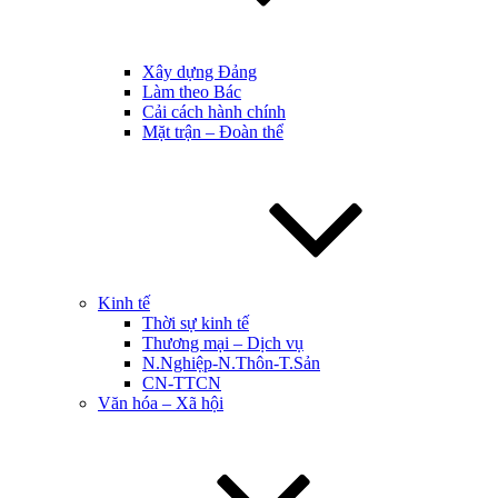
Xây dựng Đảng
Làm theo Bác
Cải cách hành chính
Mặt trận – Đoàn thể
Kinh tế
Thời sự kinh tế
Thương mại – Dịch vụ
N.Nghiệp-N.Thôn-T.Sản
CN-TTCN
Văn hóa – Xã hội