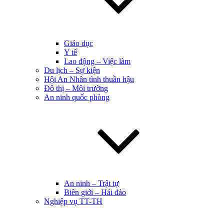
Giáo dục
Y tế
Lao động – Việc làm
Du lịch – Sự kiện
Hội An Nhân tình thuần hậu
Đô thị – Môi trường
An ninh quốc phòng
An ninh – Trật tự
Biên giới – Hải đảo
Nghiệp vụ TT-TH