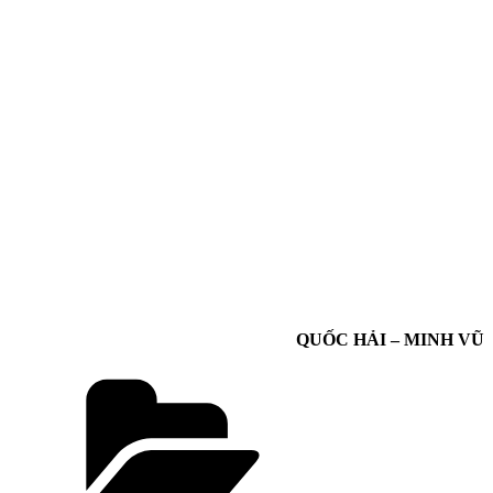
QUỐC HẢI – MINH VŨ
Danh
mục