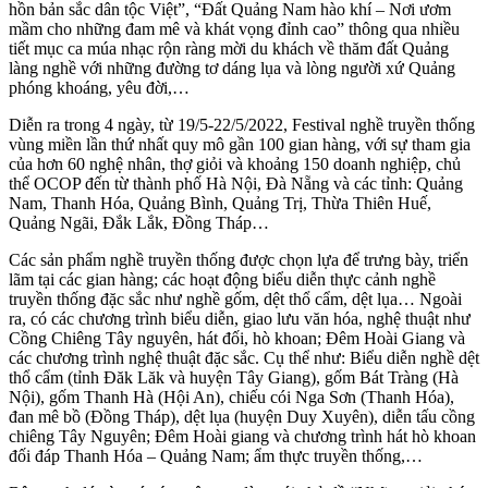
hồn bản sắc dân tộc Việt”, “Đất Quảng Nam hào khí – Nơi ươm
mầm cho những đam mê và khát vọng đỉnh cao” thông qua nhiều
tiết mục ca múa nhạc rộn ràng mời du khách về thăm đất Quảng
làng nghề với những đường tơ dáng lụa và lòng người xứ Quảng
phóng khoáng, yêu đời,…
Diễn ra trong 4 ngày, từ 19/5-22/5/2022, Festival nghề truyền thống
vùng miền lần thứ nhất quy mô gần 100 gian hàng, với sự tham gia
của hơn 60 nghệ nhân, thợ giỏi và khoảng 150 doanh nghiệp, chủ
thể OCOP đến từ thành phố Hà Nội, Đà Nẵng và các tỉnh: Quảng
Nam, Thanh Hóa, Quảng Bình, Quảng Trị, Thừa Thiên Huế,
Quảng Ngãi, Đắk Lắk, Đồng Tháp…
Các sản phẩm nghề truyền thống được chọn lựa để trưng bày, triển
lãm tại các gian hàng; các hoạt động biểu diễn thực cảnh nghề
truyền thống đặc sắc như nghề gốm, dệt thổ cẩm, dệt lụa… Ngoài
ra, có các chương trình biểu diễn, giao lưu văn hóa, nghệ thuật như
Cồng Chiêng Tây nguyên, hát đối, hò khoan; Đêm Hoài Giang và
các chương trình nghệ thuật đặc sắc. Cụ thể như: Biểu diễn nghề dệt
thổ cẩm (tỉnh Đăk Lăk và huyện Tây Giang), gốm Bát Tràng (Hà
Nội), gốm Thanh Hà (Hội An), chiếu cói Nga Sơn (Thanh Hóa),
đan mê bồ (Đồng Tháp), dệt lụa (huyện Duy Xuyên), diễn tấu cồng
chiêng Tây Nguyên; Đêm Hoài giang và chương trình hát hò khoan
đối đáp Thanh Hóa – Quảng Nam; ẩm thực truyền thống,…