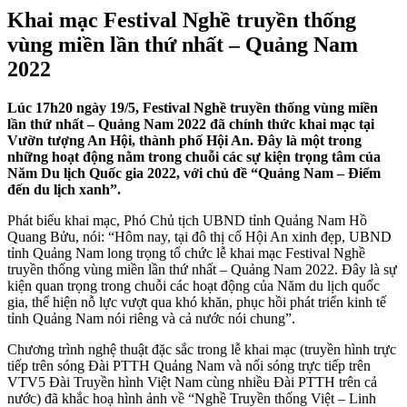
Khai mạc Festival Nghề truyền thống
vùng miền lần thứ nhất – Quảng Nam
2022
Lúc 17h20 ngày 19/5, Festival Nghề truyền thống vùng miền
lần thứ nhất – Quảng Nam 2022 đã chính thức khai mạc tại
Vườn tượng An Hội, thành phố Hội An. Đây là một trong
những hoạt động nằm trong chuỗi các sự kiện trọng tâm của
Năm Du lịch Quốc gia 2022, với chủ đề “Quảng Nam – Điểm
đến du lịch xanh”.
Phát biểu khai mạc, Phó Chủ tịch UBND tỉnh Quảng Nam Hồ
Quang Bửu, nói: “Hôm nay, tại đô thị cổ Hội An xinh đẹp, UBND
tỉnh Quảng Nam long trọng tổ chức lễ khai mạc Festival Nghề
truyền thống vùng miền lần thứ nhất – Quảng Nam 2022. Đây là sự
kiện quan trọng trong chuỗi các hoạt động của Năm du lịch quốc
gia, thể hiện nỗ lực vượt qua khó khăn, phục hồi phát triển kinh tế
tỉnh Quảng Nam nói riêng và cả nước nói chung”.
Chương trình nghệ thuật đặc sắc trong lễ khai mạc (truyền hình trực
tiếp trên sóng Đài PTTH Quảng Nam và nối sóng trực tiếp trên
VTV5 Đài Truyền hình Việt Nam cùng nhiều Đài PTTH trên cả
nước) đã khắc hoạ hình ảnh về “Nghề Truyền thống Việt – Linh