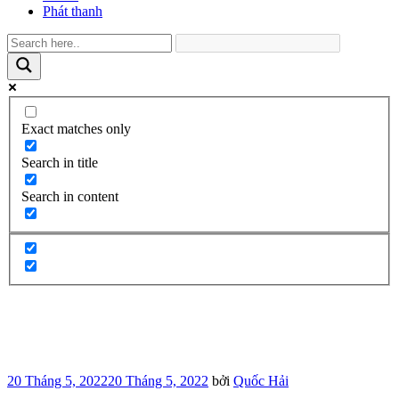
Phát thanh
Exact matches only
Search in title
Search in content
Đăng
20 Tháng 5, 2022
20 Tháng 5, 2022
bởi
Quốc Hải
trong