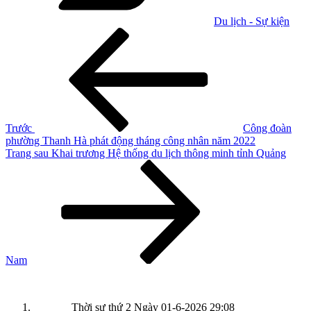
Du lịch - Sự kiện
Điều
Bài
cũ
hướng
hơn
bài
viết
Trước
Công đoàn
phường Thanh Hà phát động tháng công nhân năm 2022
Bài
Trang sau
Khai trương Hệ thống du lịch thông minh tỉnh Quảng
tiếp
theo
Nam
Thời sự thứ 2 Ngày 01-6-2026
29:08