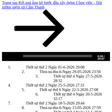
Bài
Trang sau
Kết quả ủng hộ bước đầu xây dựng Công viên – Đài
tiếp
tưởng niệm xã Cẩm Thanh
theo
Trình
Thời sự thứ 2 Ngày 01-6-2026
0:00
/
phát
29:07
âm
Thời sự thứ 2 Ngày 01-6-2026
29:08
thanh
Thoi-su-thu-6-Ngay 29-05-2026
23:56
Thời sự thứ 4 Ngày 27-5-2026
28:32
Thời sự thứ 2 Ngày 25-5-2026
27:31
Thời sự thứ 6 Ngày 22-5-2026
27:08
Thời sự thứ 4 Ngày 20-5-2026
32:17
Thời sự thứ 2 Ngày 18-5-2026
29:44
Thoi-su-thu-6-Ngay 15-05-2026
27:59