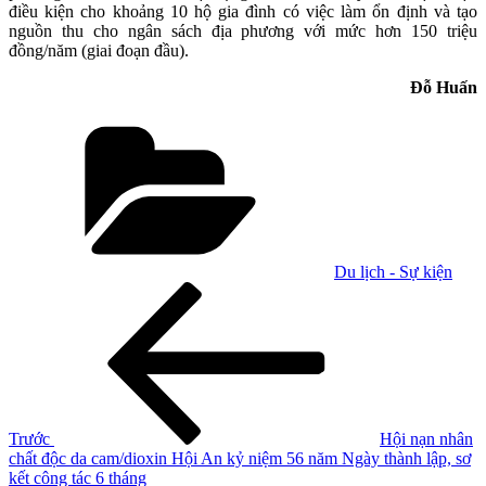
điều kiện cho khoảng 10 hộ gia đình có việc làm ổn định và tạo
nguồn thu cho ngân sách địa phương với mức hơn 150 triệu
đồng/năm (giai đoạn đầu).
Đỗ Huấn
Danh
mục
Du lịch - Sự kiện
Điều
Bài
cũ
hướng
hơn
bài
viết
Trước
Hội nạn nhân
chất độc da cam/dioxin Hội An kỷ niệm 56 năm Ngày thành lập, sơ
kết công tác 6 tháng