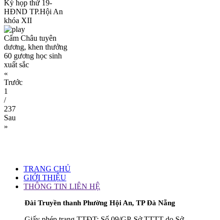
Kỳ họp thứ 19-
HĐND TP.Hội An
khóa XII
Cẩm Châu tuyên
dương, khen thưởng
60 gương học sinh
xuất sắc
«
Trước
1
/
237
Sau
»
TRANG CHỦ
GIỚI THIỆU
THÔNG TIN LIÊN HỆ
Đài Truyền thanh Phường Hội An, TP Đà Nẵng
Giấy phép trang TTĐT: Số 09/GP-Sở TTTT do Sở