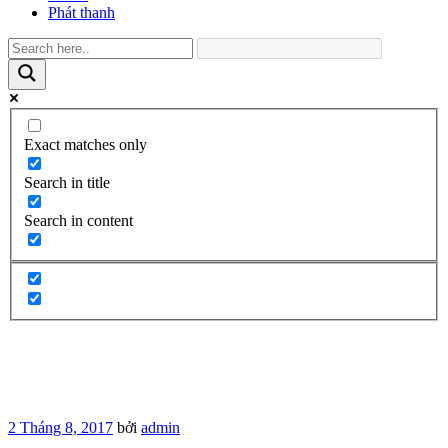
Phát thanh
Exact matches only
Search in title
Search in content
Đăng
2 Tháng 8, 2017
bởi
admin
trong