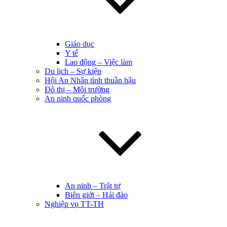
Giáo dục
Y tế
Lao động – Việc làm
Du lịch – Sự kiện
Hội An Nhân tình thuần hậu
Đô thị – Môi trường
An ninh quốc phòng
An ninh – Trật tự
Biên giới – Hải đảo
Nghiệp vụ TT-TH