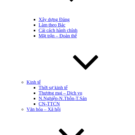
Xây dựng Đảng
Làm theo Bác
Cải cách hành chính
Mặt trận – Đoàn thể
Kinh tế
Thời sự kinh tế
Thương mại – Dịch vụ
N.Nghiệp-N.Thôn-T.Sản
CN-TTCN
Văn hóa – Xã hội