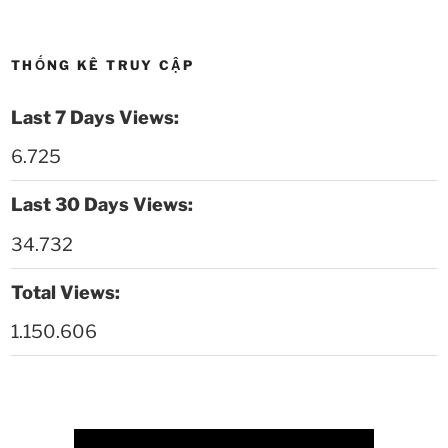
Thời sự thứ 2 Ngày 11-5-2026
24:08
THỐNG KÊ TRUY CẬP
Thời sự thứ 6 Ngày 08-5-2026
26:00
Last 7 Days Views:
Thời sự thứ 4 Ngày 6-5-2026
28:59
6.725
Thời sự thứ 2 Ngày 4-5-2026
23:54
Last 30 Days Views:
Thời sự thứ 6 Ngày 1-5-2026
26:01
34.732
Thời sự thứ 4 Ngày 29-4-2026
25:52
Total Views:
1.150.606
Thời sự thứ 2 Ngày 27-4-2026
26:17
Thoi-su-thu-6-Ngay 24-04-2026
29:07
Thời sự thứ 4 Ngày 22-4.-2026
27:59