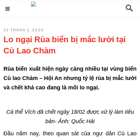
Chuyển
Menu
đến
phần
ĐĂNG
22 THÁNG 2, 2020
nội
TRONG
Lo ngại Rùa biển bị mắc lưới tại
dung
Cù Lao Chàm
Rùa biển xuất hiện ngày càng nhiều tại vùng biển
Cù lao Chàm – Hội An nhưng tỷ lệ rùa bị mắc lưới
và chết khá cao đang là mối lo ngại.
Cá thể Vích đã chết ngày 18/02 được xử lý làm tiêu
bản- Ảnh: Quốc Hải
Đầu năm nay, theo quan sát của ngư dân Cù Lao