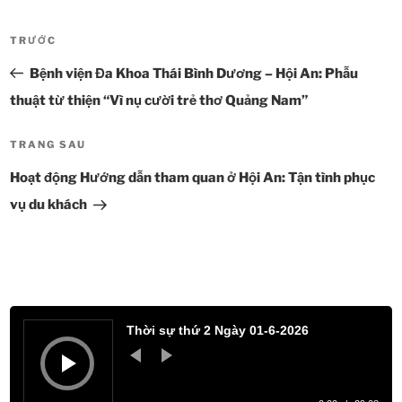
Điều
TRƯỚC
Bài
hướng
cũ
Bệnh viện Đa Khoa Thái Bình Dương – Hội An: Phẫu
bài
hơn
viết
thuật từ thiện “Vì nụ cười trẻ thơ Quảng Nam”
TRANG SAU
Bài
tiếp
Hoạt động Hướng dẫn tham quan ở Hội An: Tận tình phục
theo
vụ du khách
Trình
phát
Thời sự thứ 2 Ngày 01-6-2026
âm
thanh