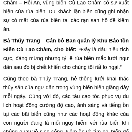
Chàm – Hội An, vùng biển Cù Lao Chàm có sự xuất
hiện của rùa biển. Du khách lặn biển cũng ghi nhận
sự có mặt của rùa biển tại các rạn san hô để kiếm
ăn.
Bà Thúy Trang – Cán bộ Ban quản lý Khu Bảo tồn
Biển Cù Lao Chàm, cho biết: “
Đây là dấu hiệu tích
cực, đáng mừng nhưng tỷ lệ rùa biển mắc lưới ngư
dân sau đó bị chết khiến cho chúng tôi rất lo ngại.”
Cũng theo bà Thúy Trang, hệ thống lưới khai thác
thủy sản của ngư dân trong vùng biển hiện giăng dày
mỗi ngày. Cùng với đó, các tàu cao tốc phục vụ du
lịch hoạt động cường độ cao, ánh sáng và tiếng ồn
tại các bãi biển cũng như các hoạt động khác của
con người đang là mối nguy hiểm với rùa biển khi
chúng quay về sinh sống, kiếm ăn và tìm bãi biển để