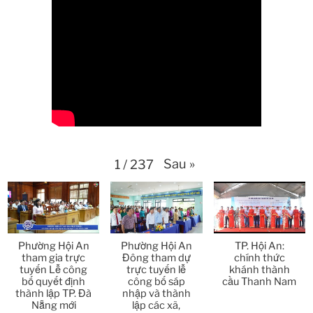
Thời sự thứ 2 Ngày 20-4-2026
31:53
Thời sự thứ 6 Ngày 17-4-2026
26:27
Thời sự thứ 6 Ngày 17-4-2026
25:13
Thời sự thứ 4 Ngày 15-4-2026
26:11
Thời sự thứ 2 Ngày 13-4-2026
34:40
Sau
»
1
/
237
Thời sự thứ 6 Ngày 10-4-2026
25:37
Thời sự thứ 4 Ngày 8-4-2026
26:38
Phường Hội An
Phường Hội An
TP. Hội An:
Thời sự thứ 2 Ngày 6-4-2026
28:21
tham gia trực
Đông tham dự
chính thức
tuyến Lễ công
trực tuyến lễ
khánh thành
bố quyết định
công bố sáp
cầu Thanh Nam
Thời sự thứ 6 Ngày 3-4-2026
24:01
thành lập TP. Đà
nhập và thành
Nẵng mới
lập các xã,