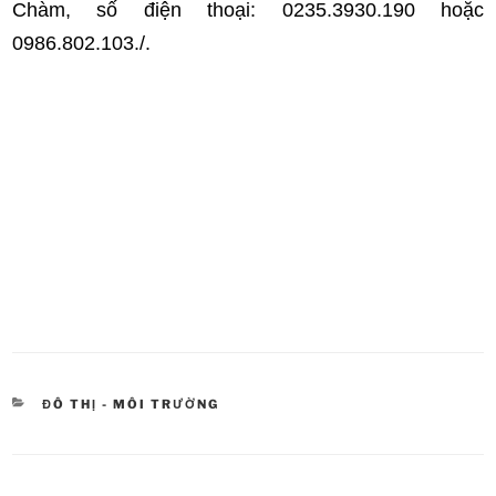
Chàm, số điện thoại: 0235.3930.190 hoặc
0986.802.103./.
DANH
ĐÔ THỊ - MÔI TRƯỜNG
MỤC