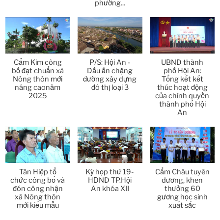
phường...
Thời sự thứ 4 Ngày 1-4-2026
28:11
Thời sự thứ 2 Ngày 30-3-2026
31:14
Thời sự thứ 6 Ngày 27-3-2026
24:11
Cẩm Kim công
P/S: Hội An -
UBND thành
bố đạt chuẩn xã
Dấu ấn chặng
phố Hội An:
Thời sự thứ 4 Ngày 25-3-2026
24:51
Nông thôn mới
đường xây dựng
Tổng kết kết
nâng caonăm
đô thị loại 3
thúc hoạt động
2025
của chính quyền
Thời sự thứ 2 Ngày 23-3-2026
27:17
thành phố Hội
An
Thời sự thứ 6 Ngày 20-3-2026
26:22
Thời sự thứ 4 Ngày 18-3-2026
25:20
Thời sự thứ 2 Ngày 16-3-2026
Tân Hiệp tổ
Kỳ họp thứ 19-
Cẩm Châu tuyên
23:02
chức công bố và
HĐND TP.Hội
dương, khen
đón công nhận
An khóa XII
thưởng 60
Thời sự thứ 6 Ngày 13-3-2026
27:04
xã Nông thôn
gương học sinh
mới kiểu mẫu
xuất sắc
Thời sự thứ 4 Ngày 11-3-2026
30:49