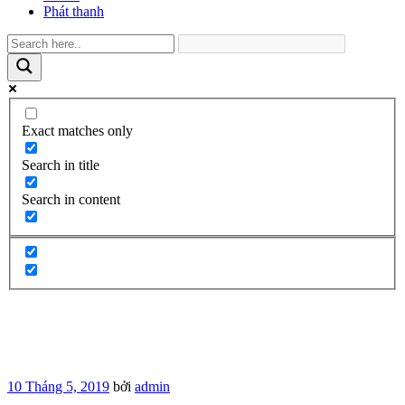
Phát thanh
Exact matches only
Search in title
Search in content
Đăng
10 Tháng 5, 2019
bởi
admin
trong