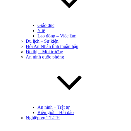
Giáo dục
Y tế
Lao động – Việc làm
Du lịch – Sự kiện
Hội An Nhân tình thuần hậu
Đô thị – Môi trường
An ninh quốc phòng
An ninh – Trật tự
Biên giới – Hải đảo
Nghiệp vụ TT-TH