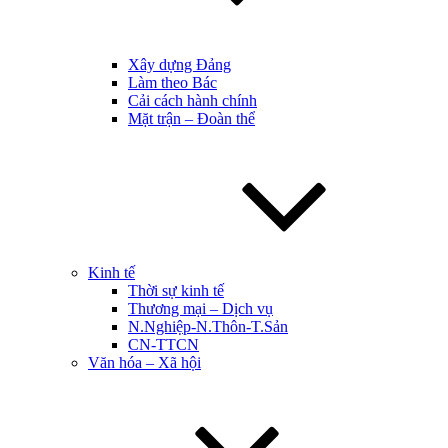
Xây dựng Đảng
Làm theo Bác
Cải cách hành chính
Mặt trận – Đoàn thể
Kinh tế
Thời sự kinh tế
Thương mại – Dịch vụ
N.Nghiệp-N.Thôn-T.Sản
CN-TTCN
Văn hóa – Xã hội