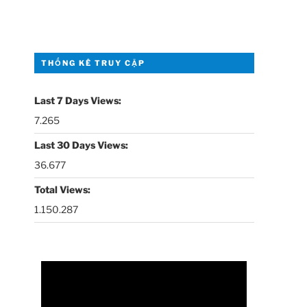
Thời sự thứ 2 Ngày 18-5-
29:44
2026
Thoi-su-thu-6-Ngay 15-05-
27:59
2026
THỐNG KÊ TRUY CẬP
Thời sự thứ 4 Ngày 13-5-
27:30
2026
Last 7 Days Views:
7.265
Thời sự thứ 2 Ngày 11-5-
24:08
2026
Last 30 Days Views:
36.677
Thời sự thứ 6 Ngày 08-5-
26:00
2026
Total Views:
1.150.287
Thời sự thứ 4 Ngày 6-5-2026
28:59
Thời sự thứ 2 Ngày 4-5-2026
23:54
Thời sự thứ 6 Ngày 1-5-2026
26:01