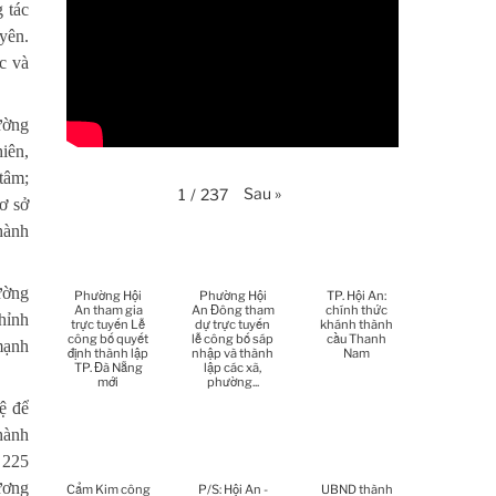
Thời sự thứ 4 Ngày 29-4-
 tác
25:52
2026
yên.
c và
Thời sự thứ 2 Ngày 27-4-
26:17
2026
ường
Thoi-su-thu-6-Ngay 24-04-
29:07
iên,
2026
 tâm;
Sau
»
1
/
237
ơ sở
Thời sự thứ 4 Ngày 22-
27:59
4.-2026
hành
Thời sự thứ 2 Ngày 20-4-
31:53
2026
ường
Phường Hội
Phường Hội
TP. Hội An:
An tham gia
An Đông tham
chính thức
hỉnh
trực tuyến Lễ
dự trực tuyến
khánh thành
Thời sự thứ 6 Ngày 17-4-
công bố quyết
lễ công bố sáp
cầu Thanh
mạnh
26:27
định thành lập
nhập và thành
Nam
2026
TP. Đà Nẵng
lập các xã,
mới
phường...
Thời sự thứ 6 Ngày 17-4-
ệ để
25:13
2026
hành
 225
Thời sự thứ 4 Ngày 15-4-
26:11
ương
Cẩm Kim công
P/S: Hội An -
UBND thành
2026