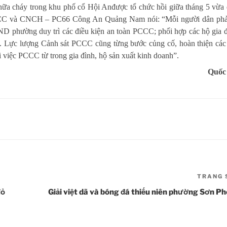
hữa cháy trong khu phố cổ Hội Anđược tổ chức hồi giữa tháng 5 vừa 
CCC và CNCH – PC66 Công An Quảng Nam nói: “Mỗi người dân phả
D phường duy trì các điều kiện an toàn PCCC; phối hợp các hộ gia đ
a. Lực lượng Cảnh sát PCCC cũng từng bước củng cố, hoàn thiện các 
 việc PCCC từ trong gia đình, hộ sản xuất kinh doanh”.
Quốc
TRANG 
đỏ
Giải việt dã và bóng đá thiếu niên phường Sơn P