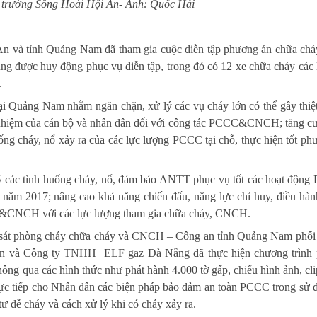
 trường Sông Hoài Hội An- Ảnh: Quốc Hải
 An và tỉnh Quảng Nam đã tham gia cuộc diễn tập phương án chữa chá
ng được huy động phục vụ diễn tập, trong đó có 12 xe chữa cháy các l
.
tại Quảng Nam nhằm ngăn chặn, xử lý các vụ cháy lớn có thể gây thiệt
ch nhiệm của cán bộ và nhân dân đối với công tác PCCC&CNCH; tăng c
ống cháy, nổ xảy ra của các lực lượng PCCC tại chỗ, thực hiện tốt ph
lý các tình huống cháy, nổ, đảm bảo ANTT phục vụ tốt các hoạt động 
ăm 2017; nâng cao khả năng chiến đấu, năng lực chỉ huy, điều hàn
CC&CNCH với các lực lượng tham gia chữa cháy, CNCH.
h sát phòng cháy chữa cháy và CNCH – Công an tỉnh Quảng Nam phối
 và Công ty TNHH ELF gaz Đà Nẵng đã thực hiện chương trình 
g qua các hình thức như phát hành 4.000 tờ gấp, chiếu hình ảnh, clip
rực tiếp cho Nhân dân các biện pháp bảo đảm an toàn PCCC trong sử 
tư dễ cháy và cách xử lý khi có cháy xảy ra.