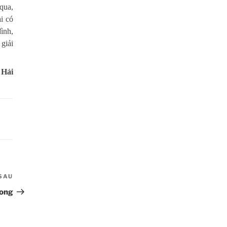
Thời sự thứ 2 Ngày 09-3-
qua,
27:24
2026
i có
ình,
Thời sự thứ 6 Ngày 06-3-
26:47
2026
giải
Thời sự thứ 2 Ngày 09-3-
27:24
 Hải
2026
Thời sự thứ 4 Ngày 04-3-
27:59
2026
Thời sự thứ 2 Ngày 02-03-
33:19
2026
Thoi-su-thu-6-Ngay 27-02-
26:07
2026
SAU
Bài
Thời sự thứ 4 Ngày 25-2-
tiếp
hong
30:19
2026
theo
Thời sự thứ 2 Ngày 23-2-
29:30