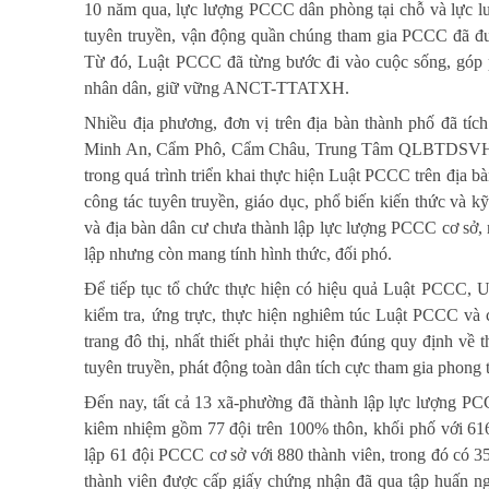
10 năm qua, lực lượng PCCC dân phòng tại chỗ và lực l
tuyên truyền, vận động quần chúng tham gia PCCC đã đư
Từ đó, Luật PCCC đã từng bước đi vào cuộc sống, góp p
nhân dân, giữ vững ANCT-TTATXH.
Nhiều địa phương, đơn vị trên địa bàn thành phố đã tí
Minh An, Cẩm Phô, Cẩm Châu, Trung Tâm QLBTDSVH, 
trong quá trình triển khai thực hiện Luật PCCC trên địa b
công tác tuyên truyền, giáo dục, phổ biến kiến thức và 
và địa bàn dân cư chưa thành lập lực lượng PCCC cơ sở, 
lập nhưng còn mang tính hình thức, đối phó.
Để tiếp tục tổ chức thực hiện có hiệu quả Luật PCCC, 
kiểm tra, ứng trực, thực hiện nghiêm túc Luật PCCC và
trang đô thị, nhất thiết phải thực hiện đúng quy định v
tuyên truyền, phát động toàn dân tích cực tham gia phong 
Đến nay, tất cả 13 xã-phường đã thành lập lực lượng P
kiêm nhiệm gồm 77 đội trên 100% thôn, khối phố với 616
lập 61 đội PCCC cơ sở với 880 thành viên, trong đó có 35 
thành viên được cấp giấy chứng nhận đã qua tập huấn n