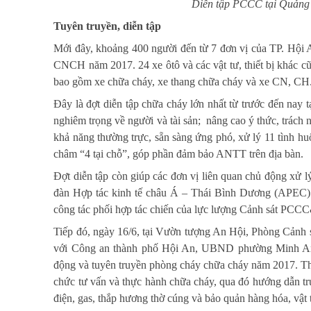
Diễn tập PCCC tại Quảng
Tuyên truyền, diễn tập
Mới đây, khoảng 400 người đến từ 7 đơn vị của TP. Hội
CNCH năm 2017. 24 xe ôtô và các vật tư, thiết bị khác cũ
bao gồm xe chữa cháy, xe thang chữa cháy và xe CN, CH
Đây là đợt diễn tập chữa cháy lớn nhất từ trước đến nay 
nghiêm trọng về người và tài sản; nâng cao ý thức, trá
khả năng thường trực, sẵn sàng ứng phó, xử lý 11 tình hu
châm “4 tại chỗ”, góp phần đảm bảo ANTT trên địa bàn.
Đợt diễn tập còn giúp các đơn vị liên quan chủ động xử 
đàn Hợp tác kinh tế châu Á – Thái Bình Dương (APEC) n
công tác phối hợp tác chiến của lực lượng Cảnh sát PC
Tiếp đó, ngày 16/6, tại Vườn tượng An Hội, Phòng Cản
với Công an thành phố Hội An, UBND phường Minh An
động và tuyên truyền phòng cháy chữa cháy năm 2017. Thôn
chức tư vấn và thực hành chữa cháy, qua đó hướng dẫn t
điện, gas, thắp hương thờ cúng và bảo quản hàng hóa, vật 