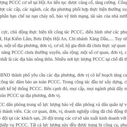
ượng PCCC cơ sở tại Hội An liên tục được củng cố, tăng cường. Công
ợc các cấp, các ngành, các địa phương phối hợp thực hiện thường xu
hần hạn chế tai nạn cháy nổ, bảo vệ tính mạng, tài sản của nhà nướ
ch cực, chủ động thực hiện tốt công tác PCCC, điển hình như các ph
Hạt Kiểm Lâm, Bưu Điện Hội An, Chi nhánh Xăng Dầu,… Tuy nh
àn, một số địa phương, đơn vị, cơ sở, hộ gia đình đã chưa thực sự quan
kỹ năng PCCC chưa thường xuyên, sâu rộng; một số cơ quan, đơn vị, c
nhất là các địa bàn nông thôn. Nhiều nơi lực lượng PCCC tại chỗ đã t
UBND thành phố yêu cầu các địa phương, đơn vị có kế hoạch tăng c
 công tác đảm bảo an toàn PCCC. Trong công tác đầu tư xây dựng, c
ề thiết kế hệ thống PCCC. Bên cạnh đó, mọi cấp, mọi ngành phải đẩy 
trào PCCC tại địa phương, đơn vị.
CCC dân phòng trong số lực lượng bảo vệ dân phòng và dân quân tự v
 thành viên. Các cơ quan, đơn, vị, doanh nghiệp cũng đã chủ động t
đội tại các khách sạn, 26 đội trong các cơ sở sản xuất kinh doanh với
ghiệp vụ PCCC. Tất cả lực lượng này đều được trang bị công cụ, ph