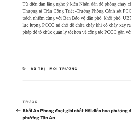
Từ diễn đàn lắng nghe ý kiến Nhân dân để phòng cháy c
Thượng tá Trần Công Triết -Trưởng Phòng Cảnh sát P
trách nhiệm cùng với Ban Bảo vệ dân phố, khối phố, UBN
lực lượng PCCC tại chỗ để chữa cháy khi có cháy xảy r
pháp để tổ chức quản lý tốt hơn về công tác PCCC gắn với
DANH
ĐÔ THỊ - MÔI TRƯỜNG
MỤC
Điều
Bài
TRƯỚC
hướng
cũ
Khối An Phong đoạt giải nhất Hội diễn hoa phượng 
hơn
bài
phường Tân An