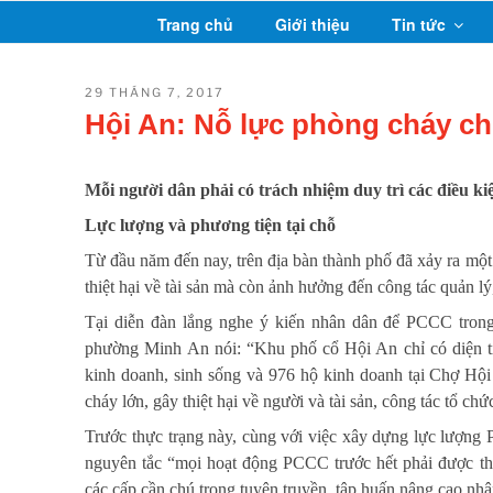
Chuyển
Trang chủ
Giới thiệu
Tin tức
đến
phần
nội
ĐĂNG
29 THÁNG 7, 2017
TRONG
dung
Hội An: Nỗ lực phòng cháy c
Mỗi người dân phải có trách nhiệm duy trì các điều 
Lực lượng và phương tiện tại chỗ
Từ đầu năm đến nay, trên địa bàn thành phố đã xảy ra một 
thiệt hại về tài sản mà còn ảnh hưởng đến công tác quản lý, 
Tại diễn đàn lắng nghe ý kiến nhân dân để PCCC tro
phường Minh An nói: “Khu phố cổ Hội An chỉ có diện tí
kinh doanh, sinh sống và 976 hộ kinh doanh tại Chợ Hội 
cháy lớn, gây thiệt hại về người và tài sản, công tác tổ c
Trước thực trạng này, cùng với việc xây dựng lực lượng
nguyên tắc “mọi hoạt động PCCC trước hết phải được thự
các cấp cần chú trọng tuyên truyền, tập huấn nâng cao nhậ