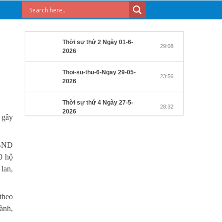
Thời sự thứ 2 Ngày 01-6-
29:08
2026
Thoi-su-thu-6-Ngay 29-05-
23:56
2026
Thời sự thứ 4 Ngày 27-5-
28:32
2026
 gây
Thời sự thứ 2 Ngày 25-5-
27:31
2026
UBND
0 hộ
Thời sự thứ 6 Ngày 22-5-
27:08
lan,
2026
Thời sự thứ 4 Ngày 20-5-
theo
32:17
2026
ành,