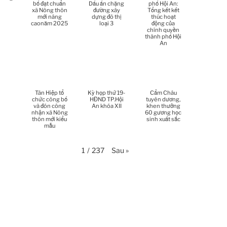
bố đạt chuẩn
Dấu ấn chặng
phố Hội An:
xã Nông thôn
đường xây
Tổng kết kết
mới nâng
dựng đô thị
thúc hoạt
Thời sự thứ 2 Ngày 13-4-
caonăm 2025
loại 3
động của
34:40
2026
chính quyền
thành phố Hội
An
Thời sự thứ 6 Ngày 10-4-
25:37
2026
Thời sự thứ 4 Ngày 8-4-2026
26:38
Tân Hiệp tổ
Kỳ họp thứ 19-
Cẩm Châu
chức công bố
HĐND TP.Hội
tuyên dương,
và đón công
An khóa XII
khen thưởng
Thời sự thứ 2 Ngày 6-4-2026
28:21
nhận xã Nông
60 gương học
thôn mới kiểu
sinh xuất sắc
mẫu
Thời sự thứ 6 Ngày 3-4-2026
24:01
Sau
»
1
/
237
Thời sự thứ 4 Ngày 1-4-2026
28:11
Thời sự thứ 2 Ngày 30-3-
31:14
2026
Thời sự thứ 6 Ngày 27-3-
24:11
2026