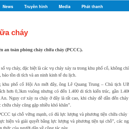
News
Truyền hình
Media
Phát thanh
hữa cháy
kiện an toàn phòng cháy chữa cháy (PCCC).
số vụ cháy, đặc biệt là các vụ cháy xảy ra trong khu phố cổ, không chỉ
bảo tồn di tích và an ninh kinh tế du lịch.
ng khu phố cổ Hội An mới đây, ông Lê Quang Trung – Chủ tịch 
ch hơn 0,3km vuông nhưng có đến 1.400 di tích kiến trúc, gần 1.40
An. Nguy cơ xảy ra cháy ở đây là rất cao, khi cháy dễ dẫn đến cháy 
hức chữa cháy cũng gặp nhiều khó khăn”.
 PCCC tại chỗ vững mạnh, có đủ lực lượng và phương tiện chữa cháy 
c hiện và giải quyết bằng lực lượng và phương tiện tại chỗ”, các ng
n thức của người dân về công tác này.