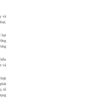
Thời sự thứ 4 Ngày 25-3-
24:51
2026
y và
Thời sự thứ 2 Ngày 23-3-
oại,
27:17
2026
Thời sự thứ 6 Ngày 20-3-
 hại
26:22
2026
ường
ương
Thời sự thứ 4 Ngày 18-3-
25:20
2026
Diễn
Thời sự thứ 2 Ngày 16-3-
h và
23:02
2026
Thời sự thứ 6 Ngày 13-3-
 hợp
27:04
2026
phát
, tổ
Thời sự thứ 4 Ngày 11-3-
30:49
dụng
2026