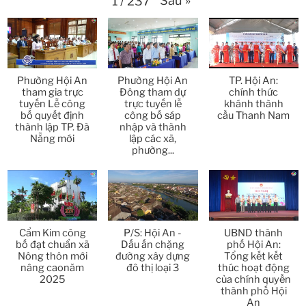
1
/
237
Thời sự thứ 6 Ngày 10-4-2026
25:37
Thời sự thứ 4 Ngày 8-4-2026
26:38
Phường Hội An
Phường Hội An
TP. Hội An:
Thời sự thứ 2 Ngày 6-4-2026
28:21
tham gia trực
Đông tham dự
chính thức
tuyến Lễ công
trực tuyến lễ
khánh thành
bố quyết định
công bố sáp
cầu Thanh Nam
Thời sự thứ 6 Ngày 3-4-2026
24:01
thành lập TP. Đà
nhập và thành
Nẵng mới
lập các xã,
phường...
Thời sự thứ 4 Ngày 1-4-2026
28:11
Thời sự thứ 2 Ngày 30-3-2026
31:14
Thời sự thứ 6 Ngày 27-3-2026
24:11
Cẩm Kim công
P/S: Hội An -
UBND thành
bố đạt chuẩn xã
Dấu ấn chặng
phố Hội An:
Thời sự thứ 4 Ngày 25-3-2026
24:51
Nông thôn mới
đường xây dựng
Tổng kết kết
nâng caonăm
đô thị loại 3
thúc hoạt động
2025
của chính quyền
Thời sự thứ 2 Ngày 23-3-2026
27:17
thành phố Hội
An