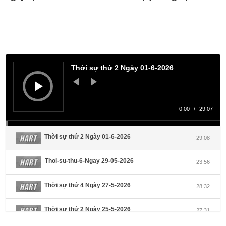
theo
Trình
phát
Thời sự thứ 2 Ngày 01-6-2026
âm
thanh
0:00
/
29:07
Thời sự thứ 2 Ngày 01-6-2026
29:08
Thoi-su-thu-6-Ngay 29-05-2026
23:56
Thời sự thứ 4 Ngày 27-5-2026
28:32
Thời sự thứ 2 Ngày 25-5-2026
27:31