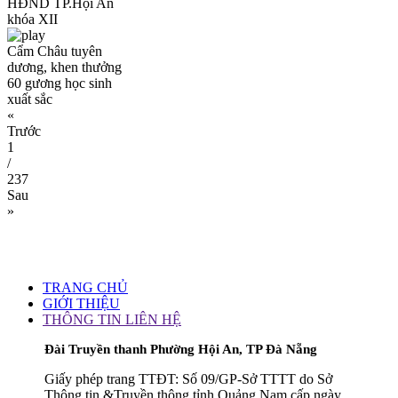
HĐND TP.Hội An
khóa XII
Cẩm Châu tuyên
dương, khen thưởng
60 gương học sinh
xuất sắc
«
Trước
1
/
237
Sau
»
TRANG CHỦ
GIỚI THIỆU
THÔNG TIN LIÊN HỆ
Đài Truyền thanh Phường Hội An, TP Đà Nẵng
Giấy phép trang TTĐT: Số 09/GP-Sở TTTT do Sở
Thông tin &Truyền thông tỉnh Quảng Nam cấp ngày