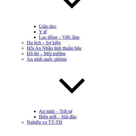
Giáo dục
Y tế
Lao động – Việc làm
Du lịch – Sự kiện
Hội An Nhân tình thuần hậu
Đô thị – Môi trường
An ninh quốc phòng
An ninh – Trật tự
Biên giới – Hải đảo
Nghiệp vụ TT-TH