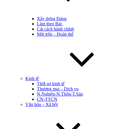
Xây dựng Đảng
Làm theo Bác
Cải cách hành chính
Mặt trận – Đoàn thể
Kinh tế
Thời sự kinh tế
Thương mại – Dịch vụ
N.Nghiệp-N.Thôn-T.Sản
CN-TTCN
Văn hóa – Xã hội