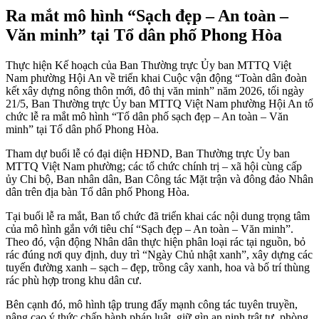
Ra mắt mô hình “Sạch đẹp – An toàn –
Văn minh” tại Tổ dân phố Phong Hòa
Thực hiện Kế hoạch của Ban Thường trực Ủy ban MTTQ Việt
Nam phường Hội An về triển khai Cuộc vận động “Toàn dân đoàn
kết xây dựng nông thôn mới, đô thị văn minh” năm 2026, tối ngày
21/5, Ban Thường trực Ủy ban MTTQ Việt Nam phường Hội An tổ
chức lễ ra mắt mô hình “Tổ dân phố sạch đẹp – An toàn – Văn
minh” tại Tổ dân phố Phong Hòa.
Tham dự buổi lễ có đại diện HĐND, Ban Thường trực Ủy ban
MTTQ Việt Nam phường; các tổ chức chính trị – xã hội cùng cấp
ủy Chi bộ, Ban nhân dân, Ban Công tác Mặt trận và đông đảo Nhân
dân trên địa bàn Tổ dân phố Phong Hòa.
Tại buổi lễ ra mắt, Ban tổ chức đã triển khai các nội dung trọng tâm
của mô hình gắn với tiêu chí “Sạch đẹp – An toàn – Văn minh”.
Theo đó, vận động Nhân dân thực hiện phân loại rác tại nguồn, bỏ
rác đúng nơi quy định, duy trì “Ngày Chủ nhật xanh”, xây dựng các
tuyến đường xanh – sạch – đẹp, trồng cây xanh, hoa và bố trí thùng
rác phù hợp trong khu dân cư.
Bên cạnh đó, mô hình tập trung đẩy mạnh công tác tuyên truyền,
nâng cao ý thức chấp hành pháp luật, giữ gìn an ninh trật tự, phòng