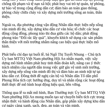
chống tội phạm và tệ nạn xã hội; phát huy vai trò tự quản, tự phòng,
tự bảo vệ trong cộng đồng dân cư; đảm bảo an toàn giao thông,
phòng cháy chữa cháy và xây dựng môi trường sống an toàn, thân
thiện.
Ngoài ra, địa phương cũng vận động Nhân dân thực hiện nếp sống
văn minh đô thị, xây dựng khu dân cư văn hóa; tổ chức các hoạt
động cộng đồng, phong trào thi đua giữa các hộ dân; phát động
phong trào “Đổi rác lấy quà”, khuyến khích sử dụng các sản phẩm
thân thiện với môi trường nhằm nâng cao hiệu quả thực hiện mô
hình.
Phát biểu chỉ đạo tại buổi lễ, bà Ngô Thị Tuyết Nhung – Chủ tịch
Ủy ban MTTQ Việt Nam phường Hội An nhấn mạnh, việc xây
dựng mô hình nhằm phát huy tinh thần đoàn kết, nâng cao ý thức
trách nhiệm của người dân trong việc giữ gìn vệ sinh môi trường,
xây dựng nếp sống văn minh đô thị và đảm bảo an ninh trật tự tại
khu dân cư. Đồng thời đề nghị cán bộ và Nhân dân Tổ dân phố
Phong Hòa tích cực hưởng ứng, duy trì và nhân rộng các hoạt động
thiết thực để mô hình hoạt động hiệu quả, bền vững.
Thông qua lễ ra mắt mô hình, Ban Thường trực Ủy ban MTTQ Việt
Nam phường Hội An mong muốn tạo sự chuyển biến tích cực trong
nhận thức và hành động của Nhân dân, góp phần xây dựng khu dân
cư ngày càng xanh, sạch, đẹp, an toàn và văn minh.