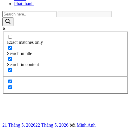
Phát thanh
Exact matches only
Search in title
Search in content
Đăng
21 Tháng 5, 2026
22 Tháng 5, 2026
bởi
Minh Anh
trong