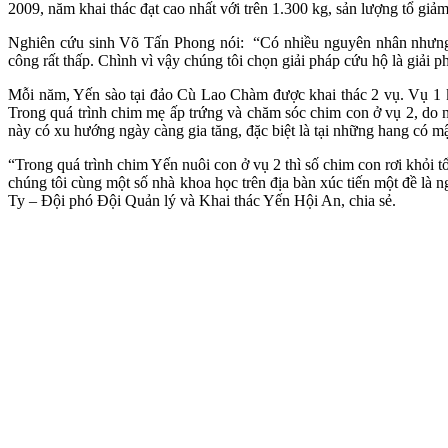
2009, năm khai thác đạt cao nhất với trên 1.300 kg, sản lượng tổ giả
Nghiên cứu sinh Võ Tấn Phong nói: “Có nhiều nguyên nhân nhưng th
công rất thấp. Chình vì vậy chúng tôi chọn giải pháp cứu hộ là giải p
Mỗi năm, Yến sào tại đảo Cù Lao Chàm được khai thác 2 vụ. Vụ 1 kha
Trong quá trình chim mẹ ấp trứng và chăm sóc chim con ở vụ 2, do nh
này có xu hướng ngày càng gia tăng, đặc biệt là tại những hang có mậ
“Trong quá trình chim Yến nuôi con ở vụ 2 thì số chim con rơi khỏi 
chúng tôi cùng một số nhà khoa học trên địa bàn xúc tiến một đề là 
Ty – Đội phó Đội Quản lý và Khai thác Yến Hội An, chia sẻ.