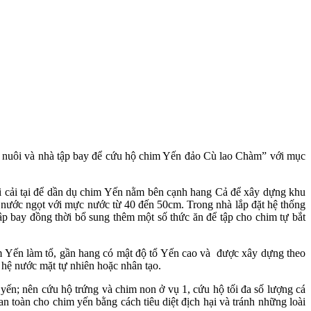
hà nuôi và nhà tập bay để cứu hộ chim Yến đảo Cù lao Chàm” với mục
i cải tại để dần dụ chim Yến nằm bên cạnh hang Cả để xây dựng khu
a nước ngọt với mực nước từ 40 đến 50cm. Trong nhà lắp đặt hệ thống
p bay đồng thời bổ sung thêm một số thức ăn để tập cho chim tự bắt
 Yến làm tổ, gần hang có mật độ tổ Yến cao và được xây dựng theo
 hệ nước mặt tự nhiên hoặc nhân tạo.
yến; nên cứu hộ trứng và chim non ở vụ 1, cứu hộ tối đa số lượng cá
n toàn cho chim yến bằng cách tiêu diệt địch hại và tránh những loài