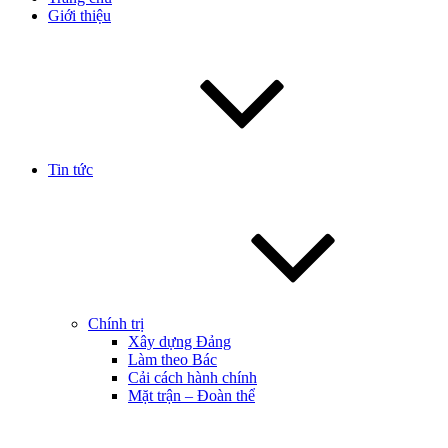
Giới thiệu
Tin tức
Chính trị
Xây dựng Đảng
Làm theo Bác
Cải cách hành chính
Mặt trận – Đoàn thể