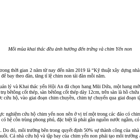
Mỗi mùa khai thác đều ảnh hưởng đến trứng và chim Yến non
 trong thời gian 2 năm từ nay đến năm 2019 là “Kỹ thuật xây dựng n
n để bay theo đàn, tăng tỉ lệ chim non tái đàn mỗi năm.
i Quản lý và Khai thác yến Hội An đã chọn hang Mũi Dứa, một hang mớ
rụ bêtông cốt thép, sàn bêtông cốt thép dày 12cm, trên sàn là hồ chứ
c cứu hộ, vào giai đoạn chim chuyền, chim tự chuyển qua giai đoạn tậ
 nghiệm cứu hộ chim yến non nên ở vị trí một trong các đảo có chim
, có hệ côn trùng phong phú, đặc biệt là phải gần nguồn nước ngầm, có
ổi. Do đó, môi trường bên trong quyết định 50% sự thành công của nhà 
uôi. Cả nhà cứu hộ và tập bay của chim yến non phải tạo môi trường a