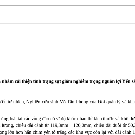
nhằm cải thiện tình trạng sụt giảm nghiêm trọng nguồn lợi Yến 
 tự nhiên, Nghiên cứu sinh Võ Tấn Phong của Đội quản lý và khai t
g cùng loài tại các vùng đảo có vĩ độ khác nhau thì kích thước và khối
ối lượng, chiều dài cánh từ 119,3mm – 120,0mm, chiều dài đuôi từ 50
ợng lớn hơn hẳn chim yến tổ trắng các khu vực còn lại với dài cánh