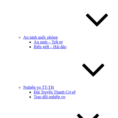
An ninh quốc phòng
An ninh – Trật tự
Biên giới – Hải đảo
Nghiệp vụ TT-TH
Đài Truyền Thanh Cơ sở
Trao đổi nghiệp vụ