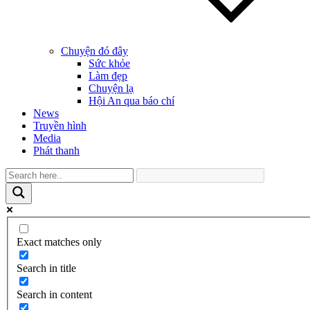
Chuyện đó đây
Sức khỏe
Làm đẹp
Chuyện lạ
Hội An qua báo chí
News
Truyền hình
Media
Phát thanh
Exact matches only
Search in title
Search in content