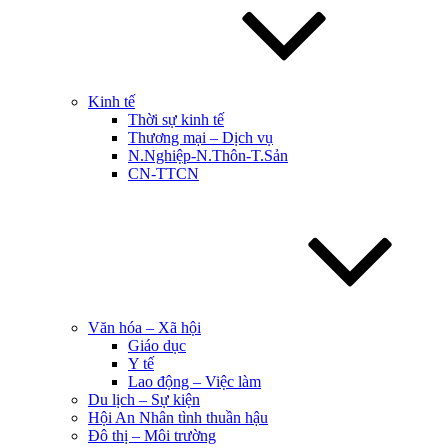
Kinh tế
Thời sự kinh tế
Thương mại – Dịch vụ
N.Nghiệp-N.Thôn-T.Sản
CN-TTCN
Văn hóa – Xã hội
Giáo dục
Y tế
Lao động – Việc làm
Du lịch – Sự kiện
Hội An Nhân tình thuần hậu
Đô thị – Môi trường