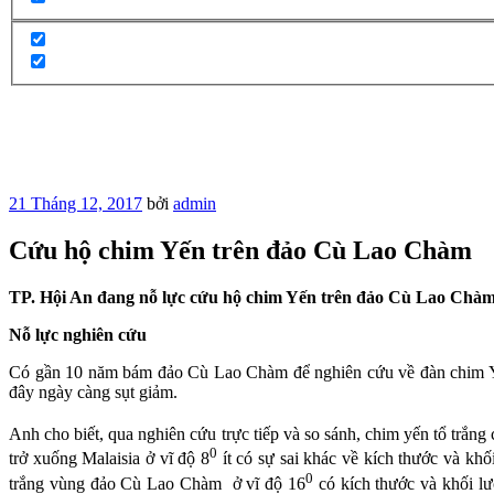
Đăng
21 Tháng 12, 2017
bởi
admin
trong
Cứu hộ chim Yến trên đảo Cù Lao Chàm
TP. Hội An đang nỗ lực cứu hộ chim Yến trên đảo Cù Lao Chàm 
Nỗ lực nghiên cứu
Có gần 10 năm bám đảo Cù Lao Chàm để nghiên cứu về đàn chim Yến
đây ngày càng sụt giảm.
Anh cho biết, qua nghiên cứu trực tiếp và so sánh, chim yến tổ trắn
0
trở xuống Malaisia ở vĩ độ 8
ít có sự sai khác về kích thước và kh
0
trắng vùng đảo Cù Lao Chàm ở vĩ độ 16
có kích thước và khối lư