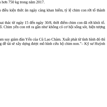
còn hơn 750 kg trong năm 2017.
iều kiện thức ăn ngày càng khan hiếm, tỷ lệ chim con rời tổ thành
i thác từ ngày 15 đến ngày 30/8, thời điểm chim con đã rời khỏi tổ.
tổ. Chim yến con rơi ra gần như không có cơ hội sống sót, hiện tượng
 làm suy giảm đàn Yến của Cù Lao Chàm. Xuất phát từ tình hình đó thì
ọng đề tài sẽ xây dựng được mô hình cứu hộ chim non.”
–
Kỹ sư Huỳnh