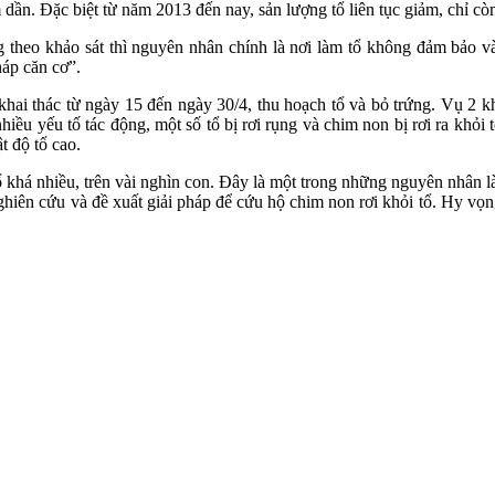
m dần. Đặc biệt từ năm 2013 đến nay, sản lượng tổ liên tục giảm, chỉ 
eo khảo sát thì nguyên nhân chính là nơi làm tổ không đảm bảo và đ
háp căn cơ”.
i thác từ ngày 15 đến ngày 30/4, thu hoạch tổ và bỏ trứng. Vụ 2 kha
iều yếu tố tác động, một số tổ bị rơi rụng và chim non bị rơi ra khỏi 
t độ tổ cao.
tổ khá nhiều, trên vài nghìn con. Đây là một trong những nguyên nhân
nghiên cứu và đề xuất giải pháp để cứu hộ chim non rơi khỏi tổ. Hy v