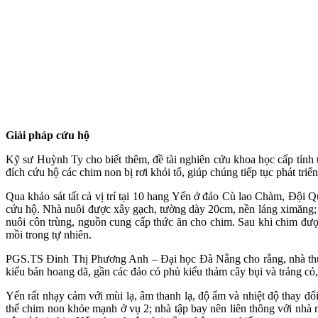
Giải pháp cứu hộ
Kỹ sư Huỳnh Ty cho biết thêm, đề tài nghiên cứu khoa học cấp tỉnh
đích cứu hộ các chim non bị rơi khỏi tổ, giúp chúng tiếp tục phát triể
Qua khảo sát tất cả vị trí tại 10 hang Yến ở đảo Cù lao Chàm, Độ
cứu hộ. Nhà nuôi được xây gạch, tường dày 20cm, nền láng ximăng; t
nuôi côn trùng, nguồn cung cấp thức ăn cho chim. Sau khi chim đượ
mồi trong tự nhiên.
PGS.TS Đinh Thị Phương Anh – Đại học Đà Nẵng cho rằng, nhà thực
kiểu bán hoang dã, gần các đảo có phủ kiểu thảm cây bụi và trảng cỏ
Yến rất nhạy cảm với mùi lạ, âm thanh lạ, độ ẩm và nhiệt độ thay đ
thể chim non khỏe mạnh ở vụ 2; nhà tập bay nên liên thông với nhà n