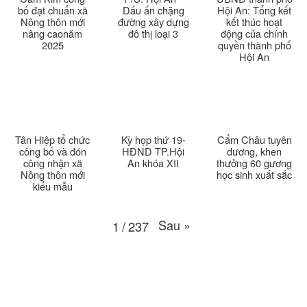
Thời sự thứ 6 Ngày 20-3-2026
26:22
bố đạt chuẩn xã
Dấu ấn chặng
Hội An: Tổng kết
Nông thôn mới
đường xây dựng
kết thúc hoạt
nâng caonăm
đô thị loại 3
động của chính
Thời sự thứ 4 Ngày 18-3-2026
25:20
2025
quyền thành phố
Hội An
Thời sự thứ 2 Ngày 16-3-2026
23:02
Thời sự thứ 6 Ngày 13-3-2026
27:04
Thời sự thứ 4 Ngày 11-3-2026
30:49
Tân Hiệp tổ chức
Kỳ họp thứ 19-
Cẩm Châu tuyên
công bố và đón
HĐND TP.Hội
dương, khen
công nhận xã
An khóa XII
thưởng 60 gương
Thời sự thứ 2 Ngày 09-3-2026
27:24
Nông thôn mới
học sinh xuất sắc
kiểu mẫu
Thời sự thứ 6 Ngày 06-3-2026
26:47
Sau
»
1
/
237
Thời sự thứ 2 Ngày 09-3-2026
27:24
Thời sự thứ 4 Ngày 04-3-2026
27:59
Thời sự thứ 2 Ngày 02-03-2026
33:19