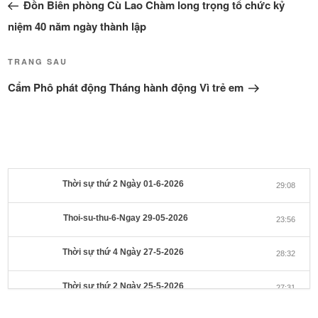
cũ
Đồn Biên phòng Cù Lao Chàm long trọng tổ chức kỷ
bài
hơn
viết
niệm 40 năm ngày thành lập
Bài
TRANG SAU
tiếp
Cẩm Phô phát động Tháng hành động Vì trẻ em
theo
Thời sự thứ 2 Ngày 01-6-2026
29:08
Thoi-su-thu-6-Ngay 29-05-2026
23:56
Thời sự thứ 4 Ngày 27-5-2026
28:32
Thời sự thứ 2 Ngày 25-5-2026
27:31