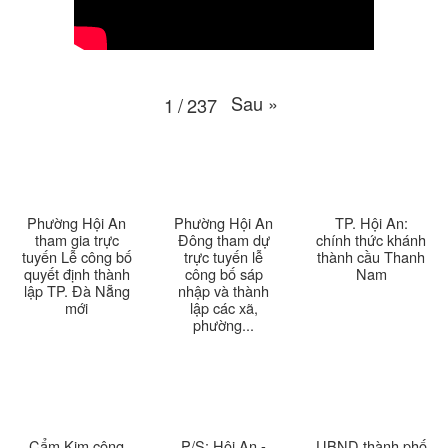
Thời sự thứ 6 Ngày 10-4-2026
25:37
Thời sự thứ 4 Ngày 8-4-2026
26:38
Sau
»
1
/
237
Thời sự thứ 2 Ngày 6-4-2026
28:21
Thời sự thứ 6 Ngày 3-4-2026
24:01
Thời sự thứ 4 Ngày 1-4-2026
28:11
Phường Hội An
Phường Hội An
TP. Hội An:
tham gia trực
Đông tham dự
chính thức khánh
tuyến Lễ công bố
trực tuyến lễ
thành cầu Thanh
Thời sự thứ 2 Ngày 30-3-2026
31:14
quyết định thành
công bố sáp
Nam
lập TP. Đà Nẵng
nhập và thành
mới
lập các xã,
Thời sự thứ 6 Ngày 27-3-2026
24:11
phường...
Thời sự thứ 4 Ngày 25-3-2026
24:51
Thời sự thứ 2 Ngày 23-3-2026
27:17
Cẩm Kim công
P/S: Hội An -
UBND thành phố