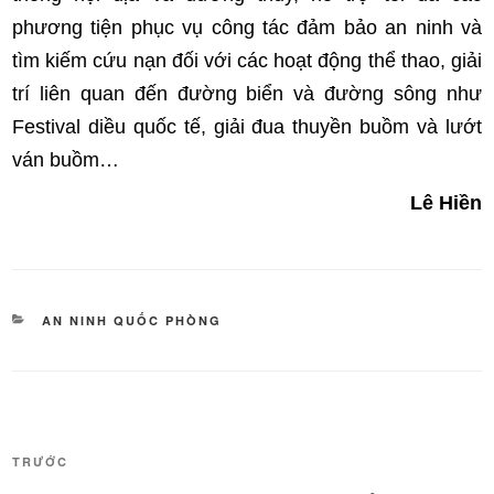
phương tiện phục vụ công tác đảm bảo an ninh và
tìm kiếm cứu nạn đối với các hoạt động thể thao, giải
trí liên quan đến đường biển và đường sông như
Festival diều quốc tế, giải đua thuyền buồm và lướt
ván buồm…
Lê Hiền
DANH
AN NINH QUỐC PHÒNG
MỤC
Điều
Bài
TRƯỚC
hướng