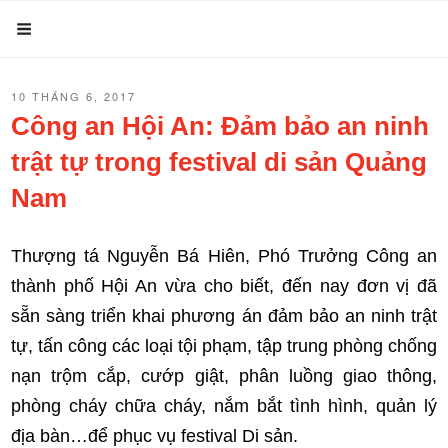
Chuyển
Menu
đến
phần
ĐĂNG
10 THÁNG 6, 2017
nội
TRONG
Công an Hội An: Đảm bảo an ninh
dung
trật tự trong festival di sản Quảng
Nam
Thượng tá Nguyễn Bá Hiên, Phó Trưởng Công an
thành phố Hội An vừa cho biết, đến nay đơn vị đã
sẵn sàng triển khai phương án đảm bảo an ninh trật
tự, tấn công các loại tội phạm, tập trung phòng chống
nạn trộm cắp, cướp giật, phân luồng giao thông,
phòng cháy chữa cháy, nắm bắt tình hình, quản lý
địa bàn…để phục vụ festival Di sản.