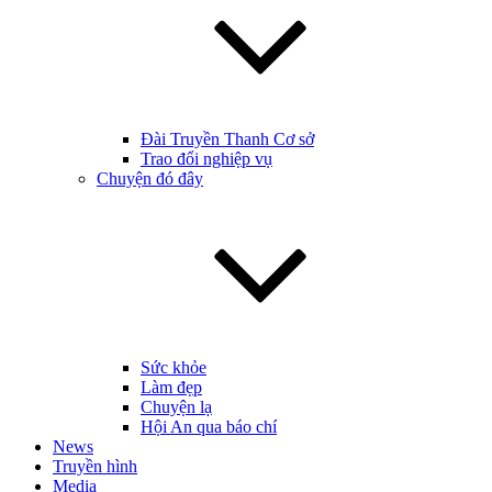
Đài Truyền Thanh Cơ sở
Trao đổi nghiệp vụ
Chuyện đó đây
Sức khỏe
Làm đẹp
Chuyện lạ
Hội An qua báo chí
News
Truyền hình
Media