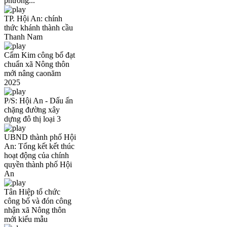
phường...
TP. Hội An: chính
thức khánh thành cầu
Thanh Nam
Cẩm Kim công bố đạt
chuẩn xã Nông thôn
mới nâng caonăm
2025
P/S: Hội An - Dấu ấn
chặng đường xây
dựng đô thị loại 3
UBND thành phố Hội
An: Tổng kết kết thúc
hoạt động của chính
quyền thành phố Hội
An
Tân Hiệp tổ chức
công bố và đón công
nhận xã Nông thôn
mới kiểu mẫu