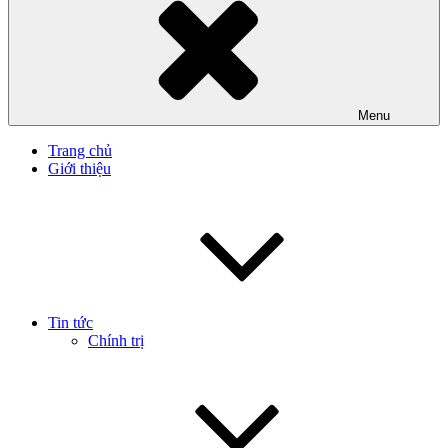
Menu
Trang chủ
Giới thiệu
Tin tức
Chính trị