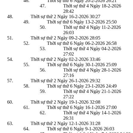
Thời sự thứ 6 Ngày 20-2-2026
26:21
Thời sự thứ 4 Ngày 18-2-2026
28:42
Thời sự thứ 2 Ngày 16-2-2026
30:27
Thời sự thứ 6 Ngày 13-2-2026
25:50
Thời sự thứ 4 Ngày 11-2-2026
26:03
Thời sự thứ 2 Ngày 09-2-2026
28:05
Thời sự thứ 6 Ngày 06-2-2026
26:58
Thời sự thứ 4 Ngày 04-2-2026
27:02
Thời sự thứ 2 Ngày 02-2-2026
33:46
Thời sự thứ 6 Ngày 30-1-2026
25:09
Thời sự thứ 4 Ngày 28-1-2026
27:16
Thời sự thứ 2 Ngày 26-1-2026
29:32
Thời sự thứ 6 Ngày 23-1-2026
24:49
Thời sự thứ 4 Ngày 21-1-2026
27:22
Thời sự thứ 2 Ngày 19-1-2026
32:08
Thời sự thứ 6 Ngày 16-1-2026
27:00
Thời sự thứ 4 Ngày 14-1-2026
26:31
Thời sự thứ 2 Ngày 12-1-2026
31:28
Thời sự thứ 6 Ngày 9-1-2026
26:03