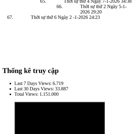
Thời sự thứ 4 Ngày 7-1-2026
34:38
Thời sự thứ 2 Ngày 5-1-
2026
29:20
Thời sự thứ 6 Ngày 2 -1-2026
24:23
Thống kê truy cập
Last 7 Days Views:
6.719
Last 30 Days Views:
33.887
Total Views:
1.151.000