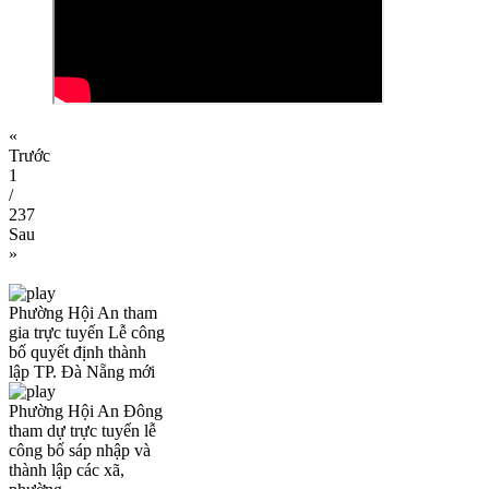
«
Trước
1
/
237
Sau
»
Phường Hội An tham
gia trực tuyến Lễ công
bố quyết định thành
lập TP. Đà Nẵng mới
Phường Hội An Đông
tham dự trực tuyến lễ
công bố sáp nhập và
thành lập các xã,