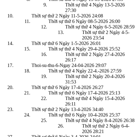
Thời sự thứ 4 Ngày 13-5-2026
27:30
Thời sự thứ 2 Ngày 11-5-2026
24:08
Thời sự thứ 6 Ngày 08-5-2026
26:00
Thời sự thứ 4 Ngày 6-5-2026
28:59
Thời sự thứ 2 Ngày 4-5-
2026
23:54
Thời sự thứ 6 Ngày 1-5-2026
26:01
Thời sự thứ 4 Ngày 29-4-2026
25:52
Thời sự thứ 2 Ngày 27-4-2026
26:17
Thoi-su-thu-6-Ngay 24-04-2026
29:07
Thời sự thứ 4 Ngày 22-4.-2026
27:59
Thời sự thứ 2 Ngày 20-4-2026
31:53
Thời sự thứ 6 Ngày 17-4-2026
26:27
Thời sự thứ 6 Ngày 17-4-2026
25:13
Thời sự thứ 4 Ngày 15-4-2026
26:11
Thời sự thứ 2 Ngày 13-4-2026
34:40
Thời sự thứ 6 Ngày 10-4-2026
25:37
Thời sự thứ 4 Ngày 8-4-2026
26:38
Thời sự thứ 2 Ngày 6-4-
2026
28:21
Thời sự thứ 6 Ngày 3-4-2026
24:01