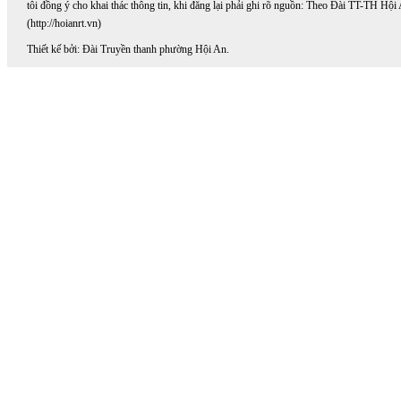
tôi đồng ý cho khai thác thông tin, khi đăng lại phải ghi rõ nguồn: Theo Đài TT-TH Hội
(http://hoianrt.vn)
Thiết kế bởi: Đài Truyền thanh phường Hội An.