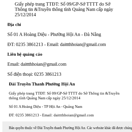
Giấy phép trang TTĐT: Số 09/GP-Sở TTTT do Sở
Thông tin &Truyền thông tỉnh Quảng Nam cấp ngày
25/12/2014
Địa chỉ
Số 01 A Hoàng Diệu - Phường Hội An - Đà Nẵng
ĐT: 0235 3861213 - Email: daittthhoian@gmail.com
Liên hệ quảng cáo
Email: daittthhoian@gmail.com
Số điện thoại: 0235 3861213
Đài Truyền Thanh Phường Hội An
Giấy phép trang TTĐT: Số 09/GP-Sở TTTT do Sở Thông tin &Truyền
thông tỉnh Quảng Nam cấp ngày 25/12/2014
Số 01 A Hoàng Diệu - TP Hội An - Quảng Nam
ĐT: 0235 3861213 - Email: daittthhoian@gmail.com
Bản quyền thuộc về Đài Truyền thanh Phường Hội An. Các website khác đã được chún