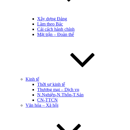
Xây dựng Đảng
Làm theo Bác
Cải cách hành chính
Mặt trận – Đoàn thể
Kinh tế
Thời sự kinh tế
Thương mại – Dịch vụ
N.Nghiệp-N.Thôn-T.Sản
CN-TTCN
Văn hóa – Xã hội