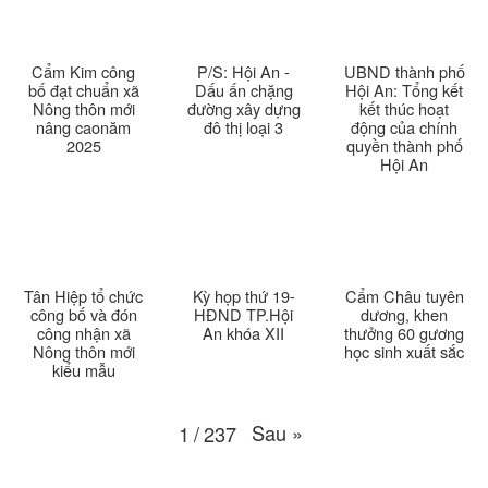
Thời sự thứ 2 Ngày 23-3-2026
27:17
Cẩm Kim công
P/S: Hội An -
UBND thành phố
Thời sự thứ 6 Ngày 20-3-2026
26:22
bố đạt chuẩn xã
Dấu ấn chặng
Hội An: Tổng kết
Nông thôn mới
đường xây dựng
kết thúc hoạt
nâng caonăm
đô thị loại 3
động của chính
Thời sự thứ 4 Ngày 18-3-2026
25:20
2025
quyền thành phố
Hội An
Thời sự thứ 2 Ngày 16-3-2026
23:02
Thời sự thứ 6 Ngày 13-3-2026
27:04
Thời sự thứ 4 Ngày 11-3-2026
30:49
Tân Hiệp tổ chức
Kỳ họp thứ 19-
Cẩm Châu tuyên
công bố và đón
HĐND TP.Hội
dương, khen
công nhận xã
An khóa XII
thưởng 60 gương
Thời sự thứ 2 Ngày 09-3-2026
27:24
Nông thôn mới
học sinh xuất sắc
kiểu mẫu
Thời sự thứ 6 Ngày 06-3-2026
26:47
Sau
»
1
/
237
Thời sự thứ 2 Ngày 09-3-2026
27:24