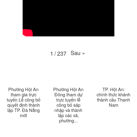
Thời sự thứ 2 Ngày 13-4-2026
34:40
Thời sự thứ 6 Ngày 10-4-2026
25:37
Thời sự thứ 4 Ngày 8-4-2026
26:38
Sau
»
1
/
237
Thời sự thứ 2 Ngày 6-4-2026
28:21
Thời sự thứ 6 Ngày 3-4-2026
24:01
Thời sự thứ 4 Ngày 1-4-2026
28:11
Phường Hội An
Phường Hội An
TP. Hội An:
tham gia trực
Đông tham dự
chính thức khánh
tuyến Lễ công bố
trực tuyến lễ
thành cầu Thanh
Thời sự thứ 2 Ngày 30-3-2026
31:14
quyết định thành
công bố sáp
Nam
lập TP. Đà Nẵng
nhập và thành
mới
lập các xã,
Thời sự thứ 6 Ngày 27-3-2026
24:11
phường...
Thời sự thứ 4 Ngày 25-3-2026
24:51