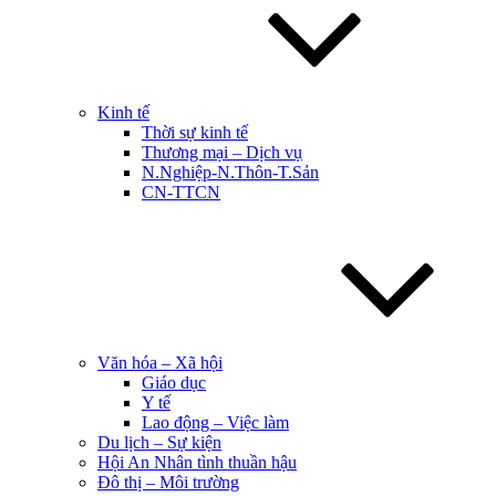
Kinh tế
Thời sự kinh tế
Thương mại – Dịch vụ
N.Nghiệp-N.Thôn-T.Sản
CN-TTCN
Văn hóa – Xã hội
Giáo dục
Y tế
Lao động – Việc làm
Du lịch – Sự kiện
Hội An Nhân tình thuần hậu
Đô thị – Môi trường