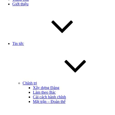
Giới thiệu
Tin tức
Chính trị
Xây dựng Đảng
Làm theo Bác
Cải cách hành chính
Mặt trận – Đoàn thể