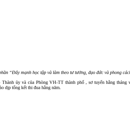
óp phần “Đẩy mạnh học tập và làm theo tư tưởng, đạo đức và phong cá
o Thành ủy và của Phòng VH-TT thành phố , sơ tuyển hằng tháng và
ào dịp tổng kết thi đua hằng năm.