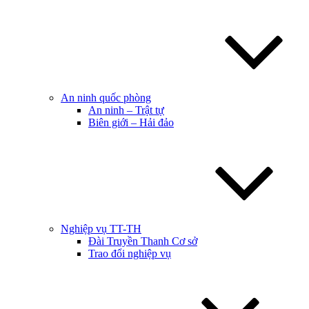
An ninh quốc phòng
An ninh – Trật tự
Biên giới – Hải đảo
Nghiệp vụ TT-TH
Đài Truyền Thanh Cơ sở
Trao đổi nghiệp vụ