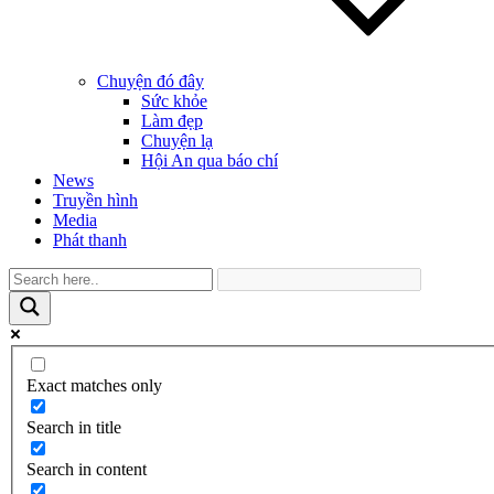
Chuyện đó đây
Sức khỏe
Làm đẹp
Chuyện lạ
Hội An qua báo chí
News
Truyền hình
Media
Phát thanh
Exact matches only
Search in title
Search in content