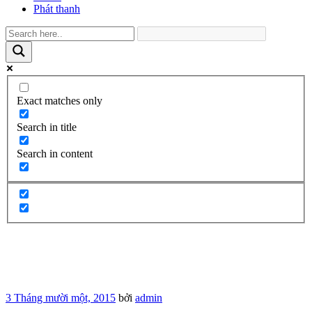
Phát thanh
Exact matches only
Search in title
Search in content
Đăng
3 Tháng mười một, 2015
bởi
admin
trong