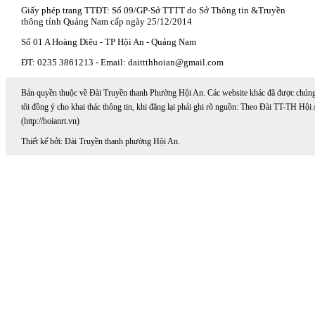
Giấy phép trang TTĐT: Số 09/GP-Sở TTTT do Sở Thông tin &Truyền
thông tỉnh Quảng Nam cấp ngày 25/12/2014
Số 01 A Hoàng Diệu - TP Hội An - Quảng Nam
ĐT: 0235 3861213 - Email: daittthhoian@gmail.com
Bản quyền thuộc về Đài Truyền thanh Phường Hội An. Các website khác đã được chún
tôi đồng ý cho khai thác thông tin, khi đăng lại phải ghi rõ nguồn: Theo Đài TT-TH Hội
(http://hoianrt.vn)
Thiết kế bởi: Đài Truyền thanh phường Hội An.