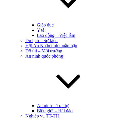
Giáo dục
Y tế
Lao động – Việc làm
Du lịch – Sự kiện
Hội An Nhân tình thuần hậu
Đô thị – Môi trường
An ninh quốc phòng
An ninh – Trật tự
Biên giới – Hải đảo
Nghiệp vụ TT-TH