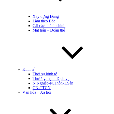
Xây dựng Đảng
Làm theo Bác
Cải cách hành chính
Mặt trận – Đoàn thể
Kinh tế
Thời sự kinh tế
Thương mại – Dịch vụ
N.Nghiệp-N.Thôn-T.Sản
CN-TTCN
Văn hóa – Xã hội