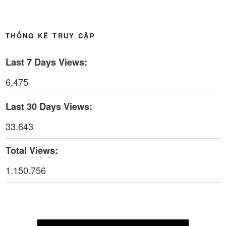
Thời sự thứ 4 Ngày 6-5-2026
28:59
THỐNG KÊ TRUY CẬP
Thời sự thứ 2 Ngày 4-5-2026
23:54
Last 7 Days Views:
Thời sự thứ 6 Ngày 1-5-2026
26:01
6.475
Thời sự thứ 4 Ngày 29-4-2026
25:52
Last 30 Days Views:
Thời sự thứ 2 Ngày 27-4-2026
26:17
33.643
Thoi-su-thu-6-Ngay 24-04-2026
29:07
Total Views:
Thời sự thứ 4 Ngày 22-4.-2026
27:59
1.150.756
Thời sự thứ 2 Ngày 20-4-2026
31:53
Thời sự thứ 6 Ngày 17-4-2026
26:27