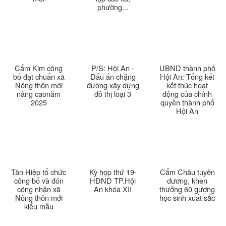
phường...
Thời sự thứ 4 Ngày 25-3-2026
24:51
Thời sự thứ 2 Ngày 23-3-2026
27:17
Cẩm Kim công
P/S: Hội An -
UBND thành phố
Thời sự thứ 6 Ngày 20-3-2026
26:22
bố đạt chuẩn xã
Dấu ấn chặng
Hội An: Tổng kết
Nông thôn mới
đường xây dựng
kết thúc hoạt
nâng caonăm
đô thị loại 3
động của chính
Thời sự thứ 4 Ngày 18-3-2026
25:20
2025
quyền thành phố
Hội An
Thời sự thứ 2 Ngày 16-3-2026
23:02
Thời sự thứ 6 Ngày 13-3-2026
27:04
Thời sự thứ 4 Ngày 11-3-2026
30:49
Tân Hiệp tổ chức
Kỳ họp thứ 19-
Cẩm Châu tuyên
công bố và đón
HĐND TP.Hội
dương, khen
công nhận xã
An khóa XII
thưởng 60 gương
Thời sự thứ 2 Ngày 09-3-2026
27:24
Nông thôn mới
học sinh xuất sắc
kiểu mẫu
Thời sự thứ 6 Ngày 06-3-2026
26:47