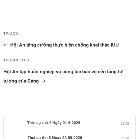
Điều
Bài
TRƯỚC
hướng
cũ
Hội An tăng cường thực hiện chống khai thác IUU
bài
hơn
viết
Bài
TRANG SAU
tiếp
Hội An tập huấn nghiệp vụ công tác bảo vệ nền tảng tư
theo
tưởng của Đảng
Thời sự thứ 2 Ngày 01-6-2026
29:08
Thoi-su-thu-6-Ngay 29-05-2026
23:56