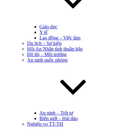
Giáo dục
Y tế
Lao động – Việc làm
Du lịch – Sự kiện
Hội An Nhân tình thuần hậu
Đô thị – Môi trường
An ninh quốc phòng
An ninh – Trật tự
Biên giới – Hải đảo
Nghiệp vụ TT-TH