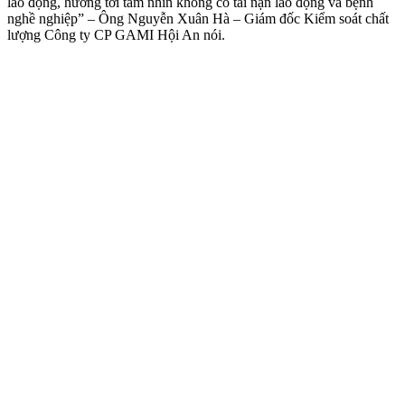
lao động, hướng tới tầm nhìn không có tai nạn lao động và bệnh
nghề nghiệp” – Ông Nguyễn Xuân Hà – Giám đốc Kiểm soát chất
lượng Công ty CP GAMI Hội An nói.