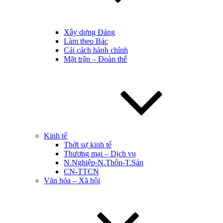
Xây dựng Đảng
Làm theo Bác
Cải cách hành chính
Mặt trận – Đoàn thể
Kinh tế
Thời sự kinh tế
Thương mại – Dịch vụ
N.Nghiệp-N.Thôn-T.Sản
CN-TTCN
Văn hóa – Xã hội