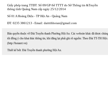
Giấy phép trang TTĐT: Số 09/GP-Sở TTTT do Sở Thông tin &Truyền
thông tỉnh Quảng Nam cấp ngày 25/12/2014
Số 01 A Hoàng Diệu - TP Hội An - Quảng Nam
ĐT: 0235 3861213 - Email: daittthhoian@gmail.com
Bản quyền thuộc về Đài Truyền thanh Phường Hội An. Các website khác đã được chún
tôi đồng ý cho khai thác thông tin, khi đăng lại phải ghi rõ nguồn: Theo Đài TT-TH Hội
(http://hoianrt.vn)
Thiết kế bởi: Đài Truyền thanh phường Hội An.