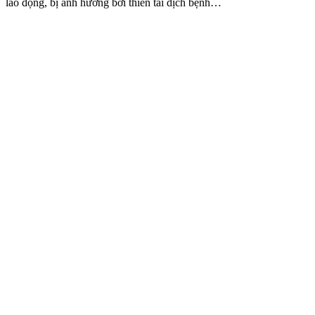
lao động, bị ảnh hưởng bởi thiên tai dịch bệnh…