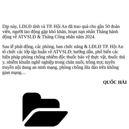
Dịp này, LĐLĐ tỉnh và TP. Hội An đã trao quà cho gần 50 đoàn
viên, người lao động gặp khó khăn, hoạn nạn nhân Tháng hành
động về ATVSLĐ & Tháng Công nhân năm 2024.
Sau lễ phát động, các phòng, ban chức năng & LĐLĐ TP. Hội An
tổ chức các lớp tập huấn về ATVSLĐ; hướng dẫn, phổ biến các
biện pháp phòng chống nhiễm độc thuốc bảo vệ thực vật, thuốc thú
y, nhiễm khuẩn nghề nghiệp trong chăn nuôi, trồng trọt; tuyên
truyền nội dung an ninh mạng, phòng chống lừa đảo trên không
gian mạng…
QUỐC HẢI
Danh
mục