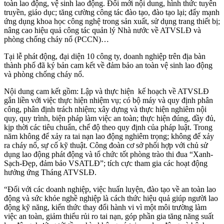
toàn lao động, vệ sinh lao động. Đổi mới nội dung, hình thức tuyên
truyền, giáo dục; tăng cường công tác đào tạo, đào tạo lại; đẩy mạnh
ứng dụng khoa học công nghệ trong sản xuất, sử dụng trang thiết bị;
nâng cao hiệu quả công tác quản lý Nhà nước về ATVSLĐ và
phòng chống cháy nổ (PCCN)…
Tại lễ phát động, đại diện 10 công ty, doanh nghiệp trên địa bàn
thành phố đã ký bản cam kết về đảm bảo an toàn vệ sinh lao động
và phòng chống cháy nổ.
Nội dung cam kết gồm: Lập và thực hiện kế hoạch về ATVSLĐ
gắn liền với việc thực hiện nhiệm vụ; có bộ máy và quy định phân
công, phân định trách nhiệm; xây dựng và thực hiện nghiêm nội
quy, quy trình, biện pháp làm việc an toàn; thực hiện đúng, đầy đủ,
kịp thời các tiêu chuẩn, chế độ theo quy định của pháp luật. Trong
năm không để xảy ra tai nạn lao động nghiêm trọng; không để xảy
ra cháy nổ, sự cố kỹ thuật. Công đoàn cơ sở phối hợp với chủ sử
dụng lao động phát động và tổ chức tốt phòng trào thi đua “Xanh-
Sạch-Đẹp, đảm bảo VSATLĐ”; tích cực tham gia các hoạt động
hưởng ứng Tháng ATVSLĐ.
“Đối với các doanh nghiệp, việc huấn luyện, đào tạo về an toàn lao
động và sức khỏe nghề nghiệp là cách thức hiệu quả giúp người lao
động kỹ năng, kiến thức thay đổi hành vi vì một môi trường làm
việc an toàn, giảm thiểu rủi ro tai nạn, góp phần gia tăng năng suất