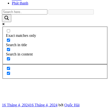
Phát thanh
Exact matches only
Search in title
Search in content
Đăng
16 Tháng 4, 2024
16 Tháng 4, 2024
bởi
Quốc Hải
trong