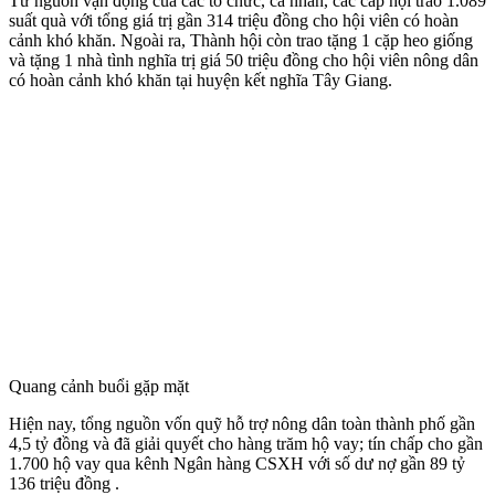
Từ nguồn vận động của các tổ chức, cá nhân, các cấp hội trao 1.089
suất quà với tổng giá trị gần 314 triệu đồng cho hội viên có hoàn
cảnh khó khăn. Ngoài ra, Thành hội còn trao tặng 1 cặp heo giống
và tặng 1 nhà tình nghĩa trị giá 50 triệu đồng cho hội viên nông dân
có hoàn cảnh khó khăn tại huyện kết nghĩa Tây Giang.
Quang cảnh buổi gặp mặt
Hiện nay, tổng nguồn vốn quỹ hỗ trợ nông dân toàn thành phố gần
4,5 tỷ đồng và đã giải quyết cho hàng trăm hộ vay; tín chấp cho gần
1.700 hộ vay qua kênh Ngân hàng CSXH với số dư nợ gần 89 tỷ
136 triệu đồng .