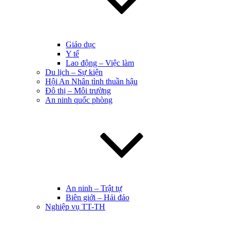
Giáo dục
Y tế
Lao động – Việc làm
Du lịch – Sự kiện
Hội An Nhân tình thuần hậu
Đô thị – Môi trường
An ninh quốc phòng
An ninh – Trật tự
Biên giới – Hải đảo
Nghiệp vụ TT-TH