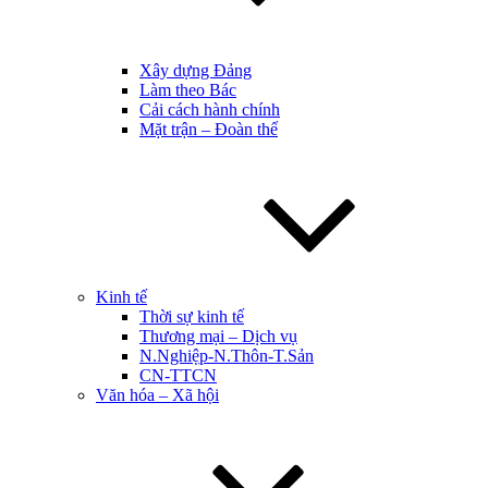
Xây dựng Đảng
Làm theo Bác
Cải cách hành chính
Mặt trận – Đoàn thể
Kinh tế
Thời sự kinh tế
Thương mại – Dịch vụ
N.Nghiệp-N.Thôn-T.Sản
CN-TTCN
Văn hóa – Xã hội