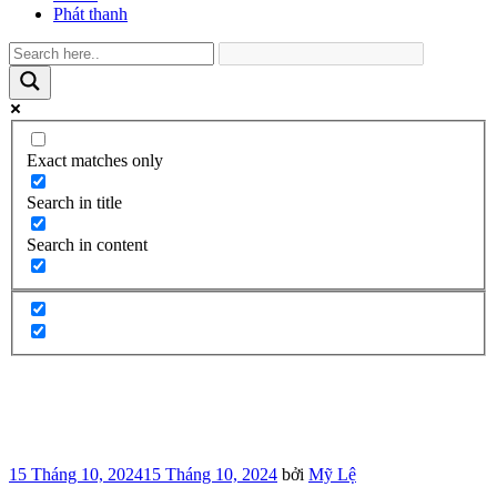
Phát thanh
Exact matches only
Search in title
Search in content
Đăng
15 Tháng 10, 2024
15 Tháng 10, 2024
bởi
Mỹ Lệ
trong