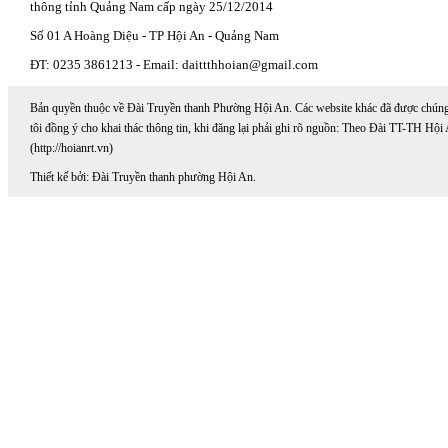
thông tỉnh Quảng Nam cấp ngày 25/12/2014
Số 01 A Hoàng Diệu - TP Hội An - Quảng Nam
ĐT: 0235 3861213 - Email: daittthhoian@gmail.com
Bản quyền thuộc về Đài Truyền thanh Phường Hội An. Các website khác đã được chún
tôi đồng ý cho khai thác thông tin, khi đăng lại phải ghi rõ nguồn: Theo Đài TT-TH Hội
(http://hoianrt.vn)
Thiết kế bởi: Đài Truyền thanh phường Hội An.