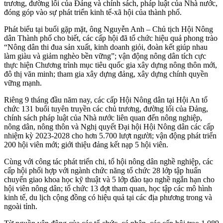
trương, đường lối của Đảng và chính sách, pháp luật của Nhà nước,
đóng góp vào sự phát triển kinh tế-xã hội của thành phố.
Phát biểu tại buổi gặp mặt, ông Nguyễn Anh – Chủ tịch Hội Nông
dân Thành phố cho biết, các cấp hội đã tổ chức hiệu quả phong trào
“Nông dân thi đua sản xuất, kinh doanh giỏi, đoàn kết giúp nhau
làm giàu và giảm nghèo bền vững”; vận động nông dân tích cực
thực hiện Chương trình mục tiêu quốc gia xây dựng nông thôn mới,
đô thị văn minh; tham gia xây dựng đảng, xây dựng chính quyền
vững mạnh.
Riêng 9 tháng đầu năm nay, các cấp Hội Nông dân tại Hội An tổ
chức 131 buổi tuyên truyền các chủ trương, đường lối của Đảng,
chính sách pháp luật của Nhà nước liên quan đến nông nghiệp,
nông dân, nông thôn và Nghị quyết Đại hội Hội Nông dân các cấp
nhiệm kỳ 2023-2028 cho hơn 5.700 lượt người; vận động phát triển
200 hội viên mới; giới thiệu đảng kết nạp 5 hội viên.
Cùng với công tác phát triển chi, tổ hội nông dân nghề nghiệp, các
cấp hội phối hợp với ngành chức năng tổ chức 28 lớp tập huấn
chuyển giao khoa học kỹ thuật và 5 lớp đào tạo nghề ngắn hạn cho
hội viên nông dân; tổ chức 13 đợt tham quan, học tập các mô hình
kinh tế, du lịch cộng đồng có hiệu quả tại các địa phương trong và
ngoài tỉnh.