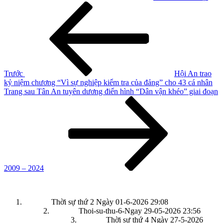
Điều
Bài
cũ
hướng
hơn
bài
viết
Trước
Hội An trao
kỷ niệm chương “Vì sự nghiệp kiểm tra của đảng” cho 43 cá nhân
Bài
Trang sau
Tân An tuyên dương điển hình “Dân vận khéo” giai đoạn
tiếp
theo
2009 – 2024
Thời sự thứ 2 Ngày 01-6-2026
29:08
Thoi-su-thu-6-Ngay 29-05-2026
23:56
Thời sự thứ 4 Ngày 27-5-2026