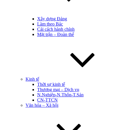
Xây dựng Đảng
Làm theo Bác
Cải cách hành chính
Mặt trận – Đoàn thể
Kinh tế
Thời sự kinh tế
Thương mại – Dịch vụ
N.Nghiệp-N.Thôn-T.Sản
CN-TTCN
Văn hóa – Xã hội