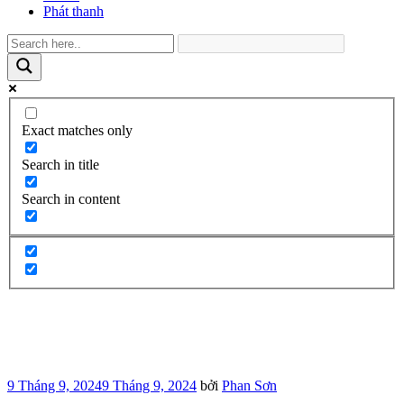
Phát thanh
Exact matches only
Search in title
Search in content
Đăng
9 Tháng 9, 2024
9 Tháng 9, 2024
bởi
Phan Sơn
trong