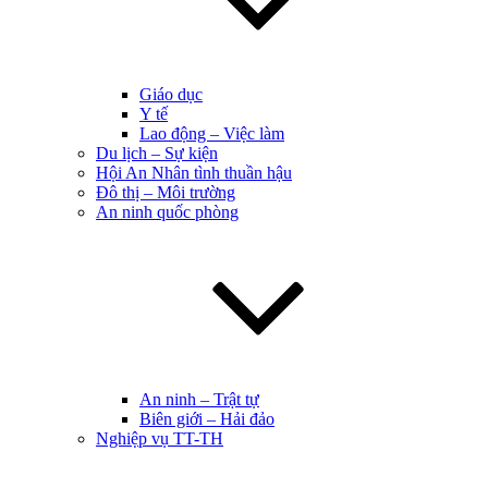
Giáo dục
Y tế
Lao động – Việc làm
Du lịch – Sự kiện
Hội An Nhân tình thuần hậu
Đô thị – Môi trường
An ninh quốc phòng
An ninh – Trật tự
Biên giới – Hải đảo
Nghiệp vụ TT-TH