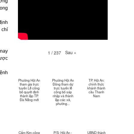
Thời sự thứ 4 Ngày 29-4-
ương
25:52
2026
hong
Thời sự thứ 2 Ngày 27-4-
26:17
định
2026
 chí
Thoi-su-thu-6-Ngay 24-04-
29:07
2026
 nay
Sau
»
1
/
237
Thời sự thứ 4 Ngày 22-
27:59
được
4.-2026
bệnh
Thời sự thứ 2 Ngày 20-4-
31:53
2026
Phường Hội An
Phường Hội An
TP. Hội An:
tham gia trực
Đông tham dự
chính thức
tuyến Lễ công
trực tuyến lễ
khánh thành
bố quyết định
công bố sáp
cầu Thanh
Thời sự thứ 6 Ngày 17-4-
26:27
thành lập TP.
nhập và thành
Nam
2026
Đà Nẵng mới
lập các xã,
phường...
Thời sự thứ 6 Ngày 17-4-
25:13
2026
Thời sự thứ 4 Ngày 15-4-
26:11
Cẩm Kim công
P/S: Hội An -
UBND thành
2026