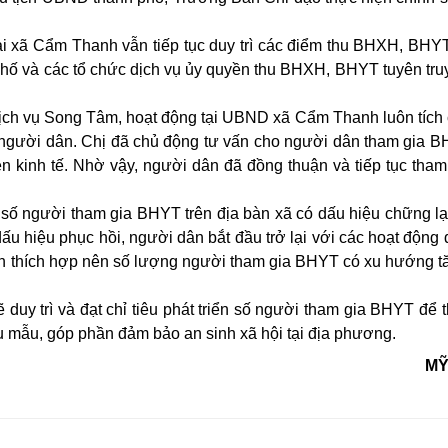
ại xã Cẩm Thanh vẫn tiếp tục duy trì các điểm thu BHXH, BHYT
hố và các tổ chức dịch vụ ủy quyền thu BHXH, BHYT tuyên tru
Dịch vụ Song Tâm, hoạt động tại UBND xã Cẩm Thanh luôn tích
n người dân. Chị đã chủ động tư vấn cho người dân tham gia 
n kinh tế. Nhờ vậy, người dân đã đồng thuận và tiếp tục tham
số người tham gia BHYT trên địa bàn xã có dấu hiệu chững lạ
dấu hiệu phục hồi, người dân bắt đầu trở lại với các hoạt động 
n thích hợp nên số lượng người tham gia BHYT có xu hướng t
 duy trì và đạt chỉ tiêu phát triển số người tham gia BHYT để 
 mẫu, góp phần đảm bảo an sinh xã hội tại địa phương.
MỸ