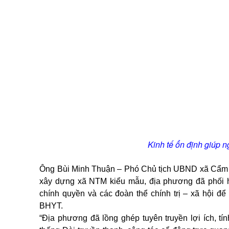
Kinh tế ổn định giúp 
Ông Bùi Minh Thuận – Phó Chủ tịch UBND xã Cẩm Th
xây dựng xã NTM kiểu mẫu, địa phương đã phối h
chính quyền và các đoàn thể chính trị – xã hội để
BHYT.
“Địa phương đã lồng ghép tuyên truyền lợi ích, t