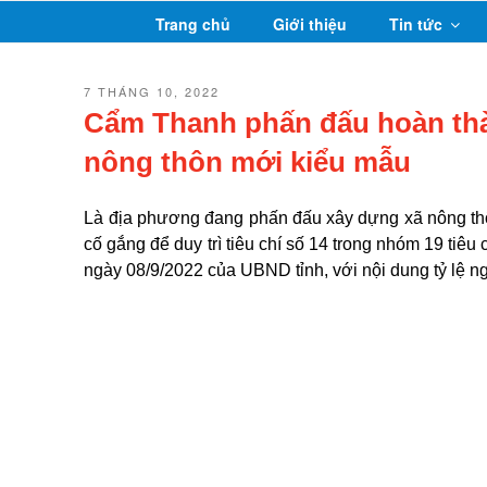
Chuyển
Trang chủ
Giới thiệu
Tin tức
đến
phần
nội
ĐĂNG
7 THÁNG 10, 2022
TRONG
dung
Cẩm Thanh phấn đấu hoàn thàn
nông thôn mới kiểu mẫu
Là địa phương đang phấn đấu xây dựng xã nông t
cố gắng để duy trì tiêu chí số 14 trong nhóm 19 ti
ngày 08/9/2022 của UBND tỉnh, với nội dung tỷ lệ n