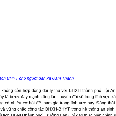
 sách BHYT cho người dân xã Cẩm Thanh
 không còn hợp đồng đại lý thu với BHXH thành phố Hội A
ày là bước đẩy mạnh công tác chuyển đổi số trong lĩnh vực xã
g có nhiều cơ hội để tham gia trong lĩnh vực này. Đồng thời
 và vững chắc công tác BHXH-BHYT trong hệ thống an sinh
 tịch UBND thành phố, Trưởng Ban Chỉ đạo thực hiện chính 