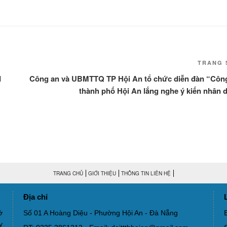
TRANG 
I
Công an và UBMTTQ TP Hội An tổ chức diễn đàn “Côn
thành phố Hội An lắng nghe ý kiến nhân 
TRANG CHỦ
GIỚI THIỆU
THÔNG TIN LIÊN HỆ
Địa chỉ
ở
Số 01 A Hoàng Diệu - Phường Hội An - Đà Nẵng
y