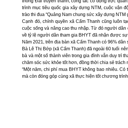
thống Đài truyền thanh, công tác cổ động trực quan
trình mục tiêu quốc gia xây dựng NTM, cuộc vận đ
trào thi đua “Quảng Nam chung sức xây dựng NTM g
Cạnh đó, chính quyền xã Cẩm Thanh cũng luôn tạo m
cuộc sống và nâng cao thu nhập. Từ đó người dân có
về tỷ lệ người dân tham gia BHYT đã nhận được sự
Năm 2021, trên địa bàn xã Cẩm Thanh có 96% dân số
Bà Lê Thị Bớp (xã Cẩm Thanh) đã ngoài 60 tuổi nên
bà và một số thành viên trong gia đình vẫn duy tr
chăm sóc sức khỏe tốt hơn, đồng thời chia sẻ trách
“Một năm, chi phí mua BHYT không bao nhiêu. Có t
mà còn đóng góp cùng xã thực hiện tốt chương trìn