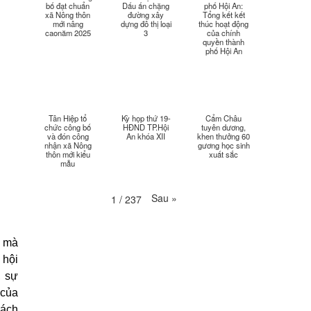
bố đạt chuẩn
Dấu ấn chặng
phố Hội An:
xã Nông thôn
đường xây
Tổng kết kết
mới nâng
dựng đô thị loại
thúc hoạt động
Thời sự thứ 2 Ngày 13-4-
caonăm 2025
3
của chính
34:40
quyền thành
2026
phố Hội An
Thời sự thứ 6 Ngày 10-4-
25:37
2026
Thời sự thứ 4 Ngày 8-4-2026
26:38
Tân Hiệp tổ
Kỳ họp thứ 19-
Cẩm Châu
chức công bố
HĐND TP.Hội
tuyên dương,
và đón công
An khóa XII
khen thưởng 60
nhận xã Nông
gương học sinh
Thời sự thứ 2 Ngày 6-4-2026
28:21
thôn mới kiểu
xuất sắc
mẫu
Thời sự thứ 6 Ngày 3-4-2026
24:01
Sau
»
1
/
237
Thời sự thứ 4 Ngày 1-4-2026
28:11
n mà
Thời sự thứ 2 Ngày 30-3-
31:14
2026
 hội
, sự
Thời sự thứ 6 Ngày 27-3-
 của
24:11
2026
sách