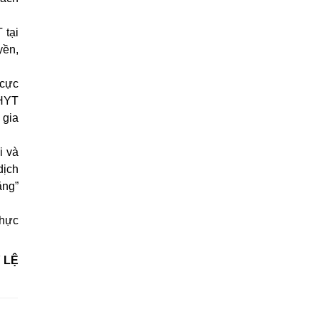
Thời sự thứ 4 Ngày 25-3-
24:51
2026
 tại
yền,
Thời sự thứ 2 Ngày 23-3-
27:17
2026
 cực
BHYT
Thời sự thứ 6 Ngày 20-3-
26:22
 gia
2026
Thời sự thứ 4 Ngày 18-3-
i và
25:20
2026
dịch
ăng”
Thời sự thứ 2 Ngày 16-3-
23:02
2026
thực
Thời sự thứ 6 Ngày 13-3-
27:04
2026
 LỆ
Thời sự thứ 4 Ngày 11-3-
30:49
2026