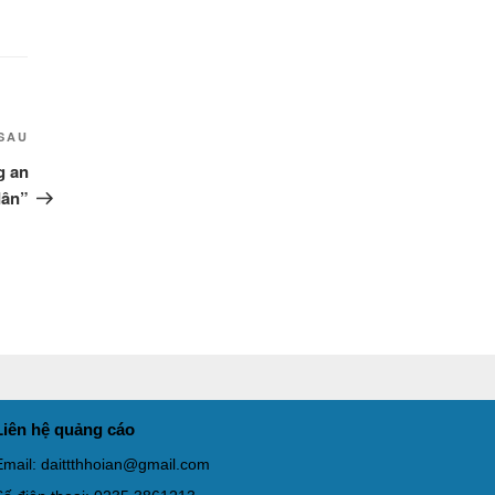
Thời sự thứ 2 Ngày 09-3-
27:24
2026
Thời sự thứ 6 Ngày 06-3-
26:47
2026
Bài
SAU
Thời sự thứ 2 Ngày 09-3-
27:24
2026
tiếp
g an
theo
dân”
Thời sự thứ 4 Ngày 04-3-
27:59
2026
Thời sự thứ 2 Ngày 02-03-
33:19
2026
Thoi-su-thu-6-Ngay 27-02-
26:07
2026
Thời sự thứ 4 Ngày 25-2-
30:19
Liên hệ quảng cáo
2026
Email: daittthhoian@gmail.com
Thời sự thứ 2 Ngày 23-2-
29:30