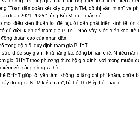
; vận động trực tiếp qua các cuộc họp triển khai thực hiện ch
ộng “Toàn dân đoàn kết xây dựng NTM, đô thị văn minh” và p
iai đoạn 2021-2025””, ông Bùi Minh Thuận nói.
ọi điều kiện thuận lợi để người dân phát triển kinh tế, ổn 
 đủ điều kiện để tham gia BHYT. Nhờ vậy, việc triển khai tiêu
 đồng thuận cao của nhân dân.
 trong độ tuổi quy định tham gia BHYT.
 sức khỏe suy giảm, khả năng lao động bị hạn chế. Nhiều năm
ì tham gia BHYT theo phương thức hộ gia đình, với mong muốn 
 nhiệm với cộng đồng xã hội.
hẻ BHYT giúp tôi yên tâm, không lo lắng chi phí khám, chữa 
h xây dựng xã NTM kiểu mẫu”, bà Lê Thị Bớp bộc bạch.