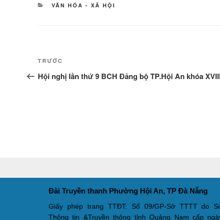
DANH
VĂN HÓA - XÃ HỘI
MỤC
Điều
Bài
TRƯỚC
hướng
cũ
Hội nghị lần thứ 9 BCH Đảng bộ TP.Hội An khóa XVII
hơn
bài
viết
Đài Truyền thanh Phường Hội An, TP Đà Nẵng
Giấy phép trang TTĐT: Số 09/GP-Sở TTTT do S
Thông tin &Truyền thông tỉnh Quảng Nam cấp ngà