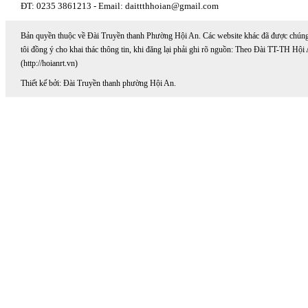
ĐT: 0235 3861213 - Email: daittthhoian@gmail.com
Bản quyền thuộc về Đài Truyền thanh Phường Hội An. Các website khác đã được chún
tôi đồng ý cho khai thác thông tin, khi đăng lại phải ghi rõ nguồn: Theo Đài TT-TH Hội
(http://hoianrt.vn)
Thiết kế bởi: Đài Truyền thanh phường Hội An.