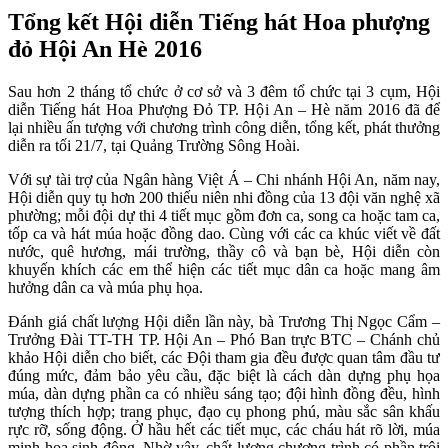
Tổng kết Hội diễn Tiếng hát Hoa phượng
đỏ Hội An Hè 2016
Sau hơn 2 tháng tổ chức ở cơ sở và 3 đêm tổ chức tại 3 cụm, Hội
diễn Tiếng hát Hoa Phượng Đỏ TP. Hội An – Hè năm 2016 đã để
lại nhiều ấn tượng với chương trình công diễn, tổng kết, phát thưởng
diễn ra tối 21/7, tại Quảng Trường Sông Hoài.
Với sự tài trợ của Ngân hàng Việt Á – Chi nhánh Hội An, năm nay,
Hội diễn quy tụ hơn 200 thiếu niên nhi đồng của 13 đội văn nghệ xã
phường; mỗi đội dự thi 4 tiết mục gồm đơn ca, song ca hoặc tam ca,
tốp ca và hát múa hoặc đồng dao. Cùng với các ca khúc viết về đất
nước, quê hương, mái trường, thầy cô và bạn bè, Hội diễn còn
khuyến khích các em thể hiện các tiết mục dân ca hoặc mang âm
hưởng dân ca và múa phụ họa.
Đánh giá chất lượng Hội diễn lần này, bà Trương Thị Ngọc Cẩm –
Trưởng Đài TT-TH TP. Hội An – Phó Ban trực BTC – Chánh chủ
khảo Hội diễn cho biết, các Đội tham gia đều được quan tâm đầu tư
đúng mức, đảm bảo yêu cầu, đặc biệt là cách dàn dựng phụ họa
múa, dàn dựng phần ca có nhiều sáng tạo; đội hình đồng đều, hình
tượng thích hợp; trang phục, đạo cụ phong phú, màu sắc sân khấu
rực rỡ, sống động. Ở hầu hết các tiết mục, các cháu hát rõ lời, múa
minh hoạ sinh động. Nhờ vậy, chất lượng chương trình có phần trội