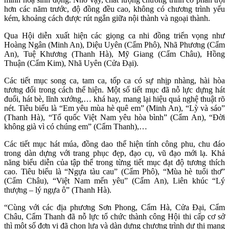
hơn các năm trước, độ đồng đều cao, không có chương trình yếu
kém, khoảng cách được rút ngắn giữa nội thành và ngoại thành.
Qua Hội diễn xuất hiện các giọng ca nhi đồng triển vọng như
Hoàng Ngân (Minh An), Diệu Uyên (Cẩm Phô), Nhã Phương (Cẩm
An), Tuệ Khương (Thanh Hà), Mỹ Giang (Cẩm Châu), Hồng
Thuận (Cẩm Kim), Nhã Uyên (Cửa Đại).
Các tiết mục song ca, tam ca, tốp ca có sự nhịp nhàng, hài hòa
tương đối trong cách thể hiện. Một số tiết mục đã nỗ lực dựng hát
đuổi, hát bè, lĩnh xướng,… khá hay, mang lại hiệu quả nghệ thuật rõ
nét. Tiêu biểu là “Em yêu mùa hè quê em” (Minh An), “Lỳ và sáo”
(Thanh Hà), “Tổ quốc Việt Nam yêu hòa bình” (Cẩm An), “Đời
không già vì có chúng em” (Cẩm Thanh),…
Các tiết mục hát múa, đồng dao thể hiện tính công phu, chu đáo
trong dàn dựng với trang phục đẹp, đạo cụ, vũ đạo mới lạ. Khả
năng biểu diễn của tập thể trong từng tiết mục đạt độ tương thích
cao. Tiêu biểu là “Ngựa tàu cau” (Cẩm Phô), “Mùa hè tuổi thơ”
(Cẩm Châu), “Việt Nam mến yêu” (Cẩm An), Liên khúc “Lý
thượng – lý ngựa ô” (Thanh Hà).
“Cùng với các địa phương Sơn Phong, Cẩm Hà, Cửa Đại, Cẩm
Châu, Cẩm Thanh đã nỗ lực tổ chức thành công Hội thi cấp cơ sở
thì một số đơn vị đã chọn lựa và dàn dựng chương trình dự thi mang