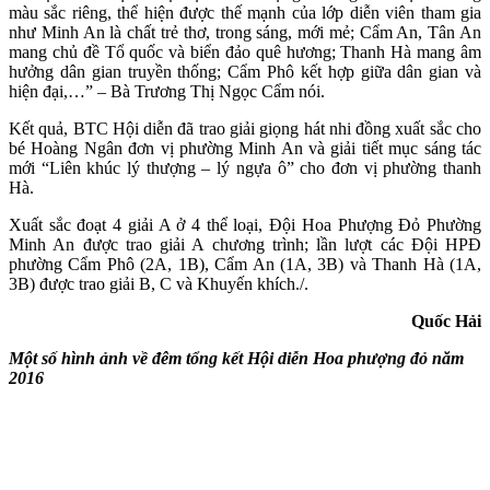
màu sắc riêng, thể hiện được thế mạnh của lớp diễn viên tham gia
như Minh An là chất trẻ thơ, trong sáng, mới mẻ; Cẩm An, Tân An
mang chủ đề Tổ quốc và biển đảo quê hương; Thanh Hà mang âm
hưởng dân gian truyền thống; Cẩm Phô kết hợp giữa dân gian và
hiện đại,…” – Bà Trương Thị Ngọc Cẩm nói.
Kết quả, BTC Hội diễn đã trao giải giọng hát nhi đồng xuất sắc cho
bé Hoàng Ngân đơn vị phường Minh An và giải tiết mục sáng tác
mới “Liên khúc lý thượng – lý ngựa ô” cho đơn vị phường thanh
Hà.
Xuất sắc đoạt 4 giải A ở 4 thể loại, Đội Hoa Phượng Đỏ Phường
Minh An được trao giải A chương trình; lần lượt các Đội HPĐ
phường Cẩm Phô (2A, 1B), Cẩm An (1A, 3B) và Thanh Hà (1A,
3B) được trao giải B, C và Khuyến khích./.
Quốc Hải
Một số hình ảnh về đêm tổng kết Hội diễn Hoa phượng đỏ năm
2016