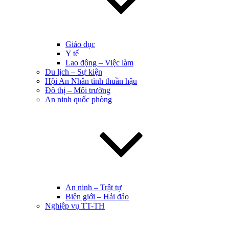
Giáo dục
Y tế
Lao động – Việc làm
Du lịch – Sự kiện
Hội An Nhân tình thuần hậu
Đô thị – Môi trường
An ninh quốc phòng
An ninh – Trật tự
Biên giới – Hải đảo
Nghiệp vụ TT-TH