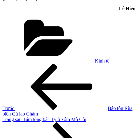
Lê Hiền
Danh
mục
Kinh tế
Điều
Bài
cũ
hướng
hơn
bài
viết
Trước
Bảo tồn Rùa
biển Cù lao Chàm
Bài
Trang sau
Tấm lòng bác Tỵ ở xóm Mồ Côi
tiếp
theo