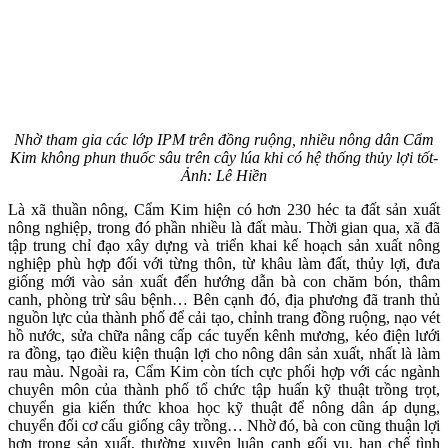
Nhờ tham gia các lớp IPM trên đồng ruộng, nhiều nông dân Cẩm
Kim không phun thuốc sâu trên cây lúa khi có hệ thống thủy lợi tốt-
Ảnh: Lê Hiền
Là xã thuần nông, Cẩm Kim hiện có hơn 230 héc ta đất sản xuất
nông nghiệp, trong đó phần nhiều là đất màu. Thời gian qua, xã đã
tập trung chỉ đạo xây dựng và triển khai kế hoạch sản xuất nông
nghiệp phù hợp đối với từng thôn, từ khâu làm đất, thủy lợi, đưa
giống mới vào sản xuất đến hướng dẫn bà con chăm bón, thâm
canh, phòng trừ sâu bệnh… Bên cạnh đó, địa phương đã tranh thủ
nguồn lực của thành phố để cải tạo, chỉnh trang đồng ruộng, nạo vét
hồ nước, sửa chữa nâng cấp các tuyến kênh mương, kéo điện lưới
ra đồng, tạo điều kiện thuận lợi cho nông dân sản xuất, nhất là làm
rau màu. Ngoài ra, Cẩm Kim còn tích cực phối hợp với các ngành
chuyên môn của thành phố tổ chức tập huấn kỹ thuật trồng trọt,
chuyển gia kiến thức khoa học kỹ thuật để nông dân áp dụng,
chuyển đổi cơ cấu giống cây trồng… Nhờ đó, bà con cũng thuận lợi
hơn trong sản xuất, thường xuyên luân canh gối vụ, hạn chế tình