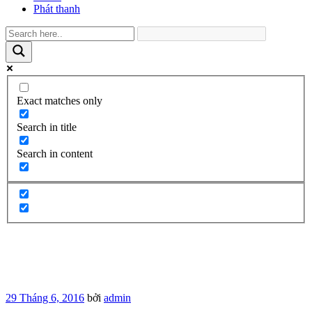
Phát thanh
Exact matches only
Search in title
Search in content
Đăng
29 Tháng 6, 2016
bởi
admin
trong