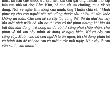
mục, lại hạn chế thuốc trừ sâu nên khi con gái ông Thuần mở sạp
bán rau nhà tại chợ Cẩm Kim, bà con rất ưa chuộng, mua về sử
dụng. Nói về nghề làm nông của mình, ông Thuần chia sẻ:
“Mình
phục vụ cho con người nên nếu dùng thuốc sâu nhiều thì sức khỏe
không an toàn. Cho nên kể cả cây lúa cũng thế, thí dụ như khi cây
lúa mới phát triển có sâu bọ thì còn có thể phun nhưng khi lúa đã
bắt đầu làm đòng, trổ bông thì dù có hư cũng phải chấp nhận, chứ
phun vô thì sau này mình sử dụng sẽ nguy hiểm. Kể cả cây rau
cũng vậy. Muốn cho bà con người ta ăn ngon, tôi chỉ dùng phân bò
và bánh dàu để rải cho rau và tưới nước mỗi ngày. Như vậy là rau
vẫn xanh, vẫn mạnh”.