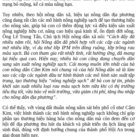
trạng bỏ ruộng, kể cả mùa nắng hạn.
Tuy nhiên, theo hội nông dân xã, hiện tại nông dân địa phương
cũng đang rất cần các mô hình nông nghiệp sạch để tạo thương hiệu
cho nông sản, giúp bà con có thêm động lực và điều kiện sản xuất
nông nghiệp hữu cơ, nâng cao hiệu quả kinh tế, ổn định đời sống.
Ông Lê Trung Tấn, Chủ tịch Hội nông dân xã nói: “
Cách đây đã
nhiều năm rồi, hội Nông dân đã phối hợp với các cấp các ngành
mở nhiều lớp, ví dụ như lớp IPM trên đồng ruộng, lớp trồng rau
màu sạch. Bà con tham gia rất nhiệt tình, rất hưởng ứng, đã mang
lại hiệu quả cao. Hiện nay, nhiều bà con cũng đang chuyển dần
sang sản xuất nông nghiệp sạch. Cái mong muốn lớn nhất của bà
con nông dân Cẩm Kim nói chung và của hội Nông dân xã là làm
sao các cấp các ngành đầu tư hình thành các mô hình sản xuất tập
trung, tạo thương hiệu “nông nghiệp sạch” để bà con tự tin, phấn
khởi sản xuất nhiều loại rau màu sạch hơn nữa khi có thị trường
tiêu thụ tốt, vừa bảo vệ môi trường, vừa giảm chi phí, tăng thu nhập
cho nông dân địa phương”.
Có thế thấy, với vùng đất thuần nông nằm sát bên phố cổ như Cẩm
Kim, việc hình thành các mô hình nông nghiệp sạch không chỉ góp
phần tạo thương hiệu hàng hóa cho nông dân mà còn đem đến cơ
hội để địa phương thu hút du khách và phát triển du lịch làng quê
sinh thái, đúng với định hướng chung của thành phố Hội An trong
giai đoạn hiện nay.