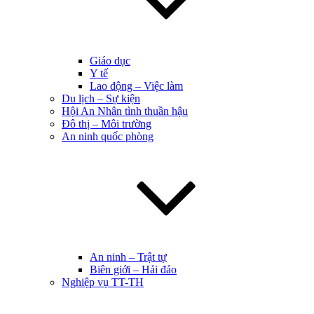
Giáo dục
Y tế
Lao động – Việc làm
Du lịch – Sự kiện
Hội An Nhân tình thuần hậu
Đô thị – Môi trường
An ninh quốc phòng
An ninh – Trật tự
Biên giới – Hải đảo
Nghiệp vụ TT-TH