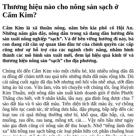
Thương hiệu nào cho nông sản sạch ở
Cẩm Kim?
Cẩm Kim là xã thuần nông, nằm bên kia phố cổ Hội An.
Những năm gần đây, nông dân trong xã đang dần hướng đến
sản xuất nông nghiệp “sạch”. Và để bền vững hướng đi này, bà
con đang rất cần sự quan tâm đầu tư của chính quyền các cấp
cũng như sự hỗ trợ của các ngành chức năng, nhằm hình
thành các mô hình sản xuất mới, đem lại hiệu quả kinh tế và
thương hiệu nông sản “sạch” cho địa phương.
Chúng tôi đến Cẩm Kim vào một chiều hè, khi nhiều nông dân đã
ra đồng để chăm tưới rau quả trên những thửa đất màu rộng lớn. Dù
cái nắng cuối ngày đã dịu bớt nhưng mô hôi vẫn nhễ nhại, ướt đầm
lưng áo bà con. Vừa làm, vừa trò chuyện với chúng tôi, ông Huỳnh
Kim Thuần, một nông dân sản xuất kinh doanh giỏi ở thôn Phước
Thắng cho biết, với 9 nhân khẩu, lâu nay, gia đình ông được chia 7
sào đất lúa và 6 sào đất màu. Trên diện tích đất màu ấy, vợ chồng
ông liên tục canh tác, từ trồng dưa hấu, đậu phụng, bắp nếp đến các
loại rau củ quả thông thường như bí, khổ qua, đậu bắp, cà, rau
muống, rau dền, rau lang, mồng tơi, cải… Vậy nên hầu như ngày
nào gia đình cũng có nông sản để thu hoạch. Nhờ “tiếng lành đồn
xa” khi trồng rau sạch bằng các loại phân hữu cơ, phân chuồng hoai