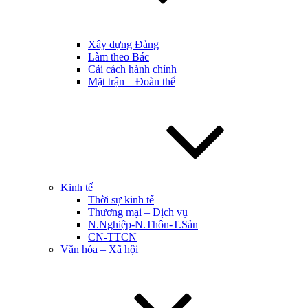
Xây dựng Đảng
Làm theo Bác
Cải cách hành chính
Mặt trận – Đoàn thể
Kinh tế
Thời sự kinh tế
Thương mại – Dịch vụ
N.Nghiệp-N.Thôn-T.Sản
CN-TTCN
Văn hóa – Xã hội