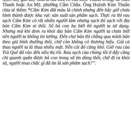
Thanh hoặc An Mỹ, phường Cẩm Châu. Ông Huỳnh Kim Thuần
chia sẻ thêm:
“
Cẩm Kim đất màu là chính nhưng đến bây giờ chưa
hình thành được khu vực sản xuất sản phẩm sạch. Thực ra thì rau
sạch Cẩm Kim có rất nhiều người làm nhưng sạch thì sạch với địa
bàn Cẩm Kim ni thôi. Số bà con họ biết thì người ta sử dụng.
Nhưng mà khi đem ra khỏi địa bàn Cẩm Kim người ta chưa biết
nên người ta không tin tưởng. Đến chợ bán thì chẳng qua mình bán
theo giá bình thường thôi, chứ còn không có thương hiệu. Giá cả
thua người ta là thua nhiều mặt. Nên cái đó cũng khó. Giờ rau của
Trà Quế đã vào đến siêu thị rồi. Rau sạch của chúng tôi ở đây cũng
chỉ quanh quẩn được bà con trong xã tin dùng thôi, chứ đi ra khỏi
xã, người mua chắc gì đã tin là sản phẩm sạch?”.