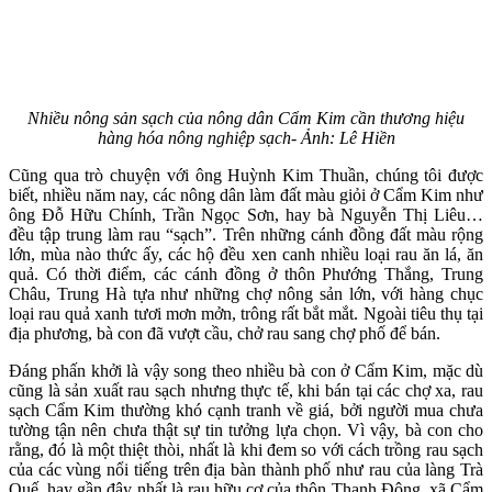
Nhiều nông sản sạch của nông dân Cẩm Kim cần thương hiệu
hàng hóa nông nghiệp sạch- Ảnh: Lê Hiền
Cũng qua trò chuyện với ông Huỳnh Kim Thuần, chúng tôi được
biết, nhiều năm nay, các nông dân làm đất màu giỏi ở Cẩm Kim như
ông Đỗ Hữu Chính, Trần Ngọc Sơn, hay bà Nguyễn Thị Liêu…
đều tập trung làm rau “sạch”. Trên những cánh đồng đất màu rộng
lớn, mùa nào thức ấy, các hộ đều xen canh nhiều loại rau ăn lá, ăn
quả. Có thời điểm, các cánh đồng ở thôn Phướng Thắng, Trung
Châu, Trung Hà tựa như những chợ nông sản lớn, với hàng chục
loại rau quả xanh tươi mơn mởn, trông rất bắt mắt. Ngoài tiêu thụ tại
địa phương, bà con đã vượt cầu, chở rau sang chợ phố để bán.
Đáng phấn khởi là vậy song theo nhiều bà con ở Cẩm Kim, mặc dù
cũng là sản xuất rau sạch nhưng thực tế, khi bán tại các chợ xa, rau
sạch Cẩm Kim thường khó cạnh tranh về giá, bởi người mua chưa
tường tận nên chưa thật sự tin tưởng lựa chọn. Vì vậy, bà con cho
rằng, đó là một thiệt thòi, nhất là khi đem so với cách trồng rau sạch
của các vùng nổi tiếng trên địa bàn thành phố như rau của làng Trà
Quế, hay gần đây nhất là rau hữu cơ của thôn Thanh Đông, xã Cẩm