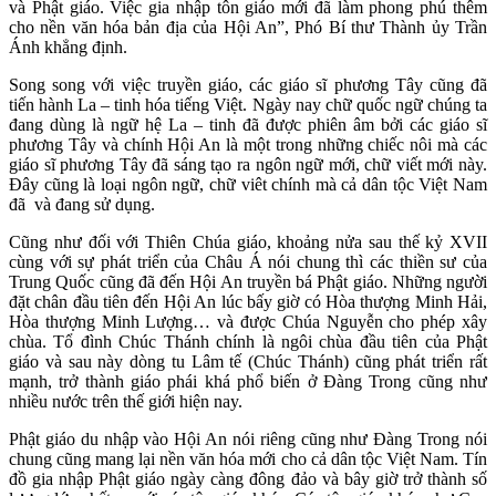
và Phật giáo. Việc gia nhập tôn giáo mới đã làm phong phú thêm
cho nền văn hóa bản địa của Hội An”, Phó Bí thư Thành ủy Trần
Ánh khẳng định.
Song song với việc truyền giáo, các giáo sĩ phương Tây cũng đã
tiến hành La – tinh hóa tiếng Việt. Ngày nay chữ quốc ngữ chúng ta
đang dùng là ngữ hệ La – tinh đã được phiên âm bởi các giáo sĩ
phương Tây và chính Hội An là một trong những chiếc nôi mà các
giáo sĩ phương Tây đã sáng tạo ra ngôn ngữ mới, chữ viết mới này.
Đây cũng là loại ngôn ngữ, chữ viêt chính mà cả dân tộc Việt Nam
đã và đang sử dụng.
Cũng như đối với Thiên Chúa giáo, khoảng nửa sau thế kỷ XVII
cùng với sự phát triển của Châu Á nói chung thì các thiền sư của
Trung Quốc cũng đã đến Hội An truyền bá Phật giáo. Những người
đặt chân đầu tiên đến Hội An lúc bấy giờ có Hòa thượng Minh Hải,
Hòa thượng Minh Lượng… và được Chúa Nguyễn cho phép xây
chùa. Tổ đình Chúc Thánh chính là ngôi chùa đầu tiên của Phật
giáo và sau này dòng tu Lâm tế (Chúc Thánh) cũng phát triển rất
mạnh, trở thành giáo phái khá phổ biến ở Đàng Trong cũng như
nhiều nước trên thế giới hiện nay.
Phật giáo du nhập vào Hội An nói riêng cũng như Đàng Trong nói
chung cũng mang lại nền văn hóa mới cho cả dân tộc Việt Nam. Tín
đồ gia nhập Phật giáo ngày càng đông đảo và bây giờ trở thành số