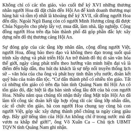
Không chỉ có các tôn giáo, vào cuối thế kỷ XVI những thương
nhân người Hoa đã đặt chân đến Hội An để kinh doanh thương mại
hàng hải và rầm rộ nhất là khoảng thế kỷ XVII, rất đông người Hoa
đến đây. Ngoài Ngũ Bang còn có người Minh Hương cũng đã được
Chúa Nguyễn cho phép lấy vợ, mua đất, làm nhà, lập nghiệp. Cộng
đồng người Hoa trên địa bàn thành phố đã góp phần đắc lực xây
dựng nên đô thị thương cảng Hội An.
Sự đóng góp của các tầng lớp nhân dân, cộng đồng người Việt,
người Hoa, đồng bào theo đạo và không theo đạo trong suốt quá
trình xây dựng và phát triển Hội An trở thành đô thị di sản văn hóa
thế giới, ngày càng phát triển theo hướng văn minh hiện đại và là
điểm đến hấp dẫn, thu hút du khách là sự tiếp nối truyền thống lịch
sử – văn hóa của cha ông và phát huy tinh thần yêu nước, đoàn kết
quý báu của toàn dân tộc. “Cư dân thành phố có nhiều tôn giáo. Tất
cả những tôn giáo có trên địa bàn tỉnh Quảng Nam thì Hội An có
tôn giáo đó, đặc biệt là địa bàn sinh sống lâu đời của bà con người
Hoa. Nhiều năm qua chúng tôi nhận thấy rằng Mặt trận Hội An đã
làm tốt công tác đoàn kết tập hợp rộng rãi các tầng lớp nhân dân,
các tổ chức tôn giáo, bà con người Hoa chung tay cùng bà con
người Việt, góp sắc xây dựng thành phố chúng ta ngày càng giàu
đẹp. Bây giờ tiếng tăm của Hội An không chỉ ở trong nước mà đã
vươn ra khắp thế giới!”, ông Võ Xuân Ca – Chủ tịch UBMT
TQVN tỉnh Quảng Nam ghi nhận.