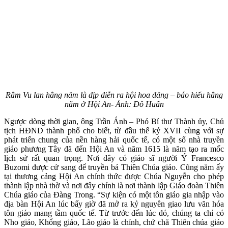
Rằm Vu lan hằng năm là dịp diễn ra hội hoa đăng – báo hiếu hằng
năm ở Hội An- Ảnh: Đỗ Huấn
Ngược dòng thời gian, ông Trần Ánh – Phó Bí thư Thành ủy, Chủ
tịch HĐND thành phố cho biết, từ đầu thế kỷ XVII cùng với sự
phát triển chung của nền hàng hải quốc tế, có một số nhà truyền
giáo phương Tây đã đến Hội An và năm 1615 là năm tạo ra mốc
lịch sử rất quan trọng. Nơi đây có giáo sĩ người Ý Francesco
Buzomi được cử sang để truyền bá Thiên Chúa giáo. Cũng năm ấy
tại thương cảng Hội An chính thức được Chúa Nguyễn cho phép
thành lập nhà thờ và nơi đây chính là nơi thành lập Giáo đoàn Thiên
Chúa giáo của Đàng Trong. “Sự kiện có một tôn giáo gia nhập vào
địa bàn Hội An lúc bấy giờ đã mở ra kỷ nguyên giao lưu văn hóa
tôn giáo mang tầm quốc tế. Từ trước đến lúc đó, chúng ta chỉ có
Nho giáo, Khổng giáo, Lão giáo là chính, chứ chă Thiên chúa giáo