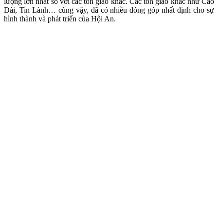
lượng lớn nhất so với các tôn giáo khác. Các tôn giáo khác như Cao
Đài, Tin Lành… cũng vậy, đã có nhiều đóng góp nhất định cho sự
hình thành và phát triển của Hội An.