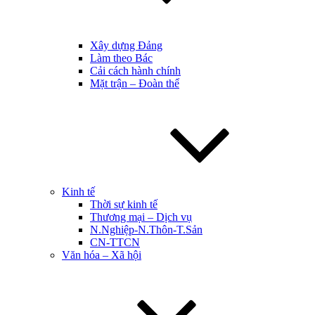
Xây dựng Đảng
Làm theo Bác
Cải cách hành chính
Mặt trận – Đoàn thể
Kinh tế
Thời sự kinh tế
Thương mại – Dịch vụ
N.Nghiệp-N.Thôn-T.Sản
CN-TTCN
Văn hóa – Xã hội