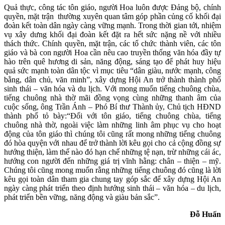
Quả thực, công tác tôn giáo, người Hoa luôn được Đảng bộ, chính
quyền, mặt trận thường xuyên quan tâm góp phần củng cố khối đại
đoàn kết toàn dân ngày càng vững mạnh. Trong thời gian tới, nhiệm
vụ xây dưng khối đại đoàn kết đặt ra hết sức nặng nề với nhiều
thách thức. Chính quyền, mặt trận, các tổ chức thành viên, các tôn
giáo và bà con người Hoa cần nêu cao truyền thống văn hóa đầy tự
hào trên quê hương di sản, năng động, sáng tạo để phát huy hiệu
quả sức mạnh toàn dân tộc vì mục tiêu “dân giàu, nước mạnh, công
bằng, dân chủ, văn minh”, xây dựng Hội An trở thành thành phố
sinh thái – văn hóa và du lịch. Với mong muốn tiếng chuông chùa,
tiếng chuông nhà thờ mãi đồng vọng cùng những thanh âm của
cuộc sống, ông Trần Ánh – Phó Bí thư Thành ủy, Chủ tịch HĐND
thành phố tỏ bày:“Đối với tôn giáo, tiếng chuông chùa, tiếng
chuông nhà thờ, ngoài việc làm những linh âm phục vụ cho hoạt
động của tôn giáo thì chúng tôi cũng rất mong những tiếng chuông
đó hòa quyện với nhau để trở thành lời kêu gọi cho cả cộng đồng sự
hướng thiện, làm thế nào đó hạn chế những tệ nạn, trừ những cái ác,
hướng con người đến những giá trị vĩnh hằng: chân – thiện – mỹ.
Chúng tôi cũng mong muốn rằng những tiếng chuông đó cũng là lời
kêu gọi toàn dân tham gia chung tay góp sắc để xây dựng Hội An
ngày càng phát triển theo định hướng sinh thái – văn hóa – du lịch,
phát triển bền vững, năng động và giàu bản sắc”.
Đỗ Huấn