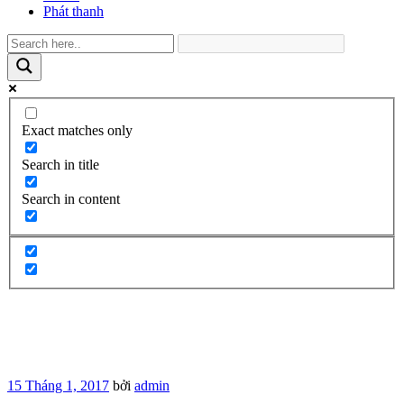
Phát thanh
Exact matches only
Search in title
Search in content
Đăng
15 Tháng 1, 2017
bởi
admin
trong