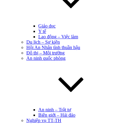
Giáo dục
Y tế
Lao động – Việc làm
Du lịch – Sự kiện
Hội An Nhân tình thuần hậu
Đô thị – Môi trường
An ninh quốc phòng
An ninh – Trật tự
Biên giới – Hải đảo
Nghiệp vụ TT-TH