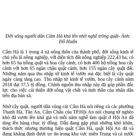
Đời sống người dân Cẩm Hà khá lên nhờ nghề trồng quật-
Ảnh:
Đỗ Huấn
Cẩm Hà là 1 trong 4 xã nông thôn của thành phố, đời sống kinh tế
chủ yếu là nông nghiệp, với diện tích đất nông nghiệp 222,43 ha, có
hơn 65 ha trồng quật và hoa cây cảnh, có hơn 400 hộ trồng hoa cây
cảnh với hơn 65 ngàn chậu quật cảnh, hơn 155 ngàn cây quật đất.
Những năm qua thu nhập từ kinh tế vườn mà đặc biệt là cây quật
ngày càng tăng cao. Thu nhập từ kinh tế vườn, hoa cây cảnh năm
2018 đạt 37,5 tỷ đồng. Chính nguồn thu nhập này đã góp phần đắc
lực cho việc cải thiện đời sống vật chất và tinh thần của nhân dân
trên địa bàn xã.
Nhờ cây quật, người dân vùng cát Cẩm Hà nói riêng và các phường
Thanh Hà, Tân An, Cẩm Châu của TP.Hội An nói chung từ nghèo
khó đã vươn lên khá giả và mỗi năm nghề làm quật ở Hội An đã
tăng lên hàng chục tỷ đồng. Dẫu đang gặp phải những khó khăn,
thách thức nhưng thương hiệu quật Cẩm Hà, quật Hội An đã và
đang khẳng định được uy tín trong khu vực miền Trung và cả nước