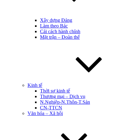
Xây dựng Đảng
Làm theo Bác
Cải cách hành chính
Mặt trận – Đoàn thể
Kinh tế
Thời sự kinh tế
Thương mại – Dịch vụ
N.Nghiệp-N.Thôn-T.Sản
CN-TTCN
Văn hóa – Xã hội