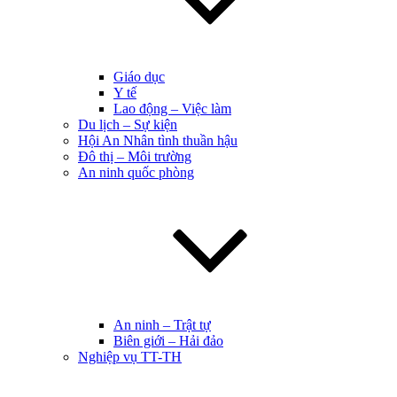
Giáo dục
Y tế
Lao động – Việc làm
Du lịch – Sự kiện
Hội An Nhân tình thuần hậu
Đô thị – Môi trường
An ninh quốc phòng
An ninh – Trật tự
Biên giới – Hải đảo
Nghiệp vụ TT-TH