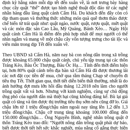
định kỳ hằng năm mỗi dịp tết đến xuân về, là nơi trưng bày hàng
chục cây quật “thế” được tạo hình nghệ thuật độc đáo từ các nghệ
nhân hàng đầu làng quật cảnh Cẩm Hà. Du khách đến đây còn có
dịp tham quan và thưởng thức những món quà quê thơm thảo được
chế biến từ trái quật như: quật ngào, nước quật, rượu quật, mứt quật
và các món đặc sản Cao Lầu, Mỳ Quảng, Bánh Xèo… Ngày Hội
quật cảnh Cẩm Hà là điểm đến phù hợp nhất để mọi người có thể
nhìn ngắm và mang về một chậu cây vốn tượng trưng cho tài lộc và
viên mãn trong dịp Tết đến xuân về.
Theo UBND xã Cẩm Hà, năm nay bà con nông dân trong xã trồng
được khoảng 65.000 chậu quật cảnh, chủ yếu tập trung tại các thôn
Trảng Kèo, Bàu Ốc Thượng, Bàu Ốc Hạ… Tính đến thời điểm hiện
tại, hơn 80% quật cảnh trên địa bàn xã Cẩm Hà đã được thương lái
các nơi đặt cọc tiền để mua, chờ qua rằm tháng Chạp sẽ chuyển đi
tiêu thụ Tết. Thời gian qua, thời tiết diễn biến thất thường, nhất là do
ảnh hưởng đợt mưa lớn hồi đầu tháng 12.2018 nên làm cho người
trồng quật vất vả hơn. Nhưng với kinh nghiệm, cùng sự chủ động
ứng phó của người dân mà thiệt hại cũng không đáng kể. Bù lại giá
quật có tăng và tìm được thị trường tiêu thụ sớm nên cũng đỡ lo. Giá
chậu lớn từ 1 triệu đồng/chậu năm ngoái nay tăng lên 1,2 đến 1,3
triệu đồng/chậu. Chậu cỡ trung tăng khoảng 100.000 đồng đến
150.000 đồng/chậu… Ông Nguyễn Bình, nghệ nhân trồng quật ở
thôn Trảng Kèo trao đổi: “Người nông dân trồng quật phải dự báo,
biết được thời tiết hết sức khắc nghiệt, mùa nắng cố gắng thực hiện