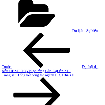
mục
Du lịch - Sự kiện
Điều
Bài
cũ
hướng
hơn
bài
viết
Trước
Đại hội đại
biểu UBMT TQVN phường Cửa Đại lần XIII
Bài
Trang sau
Tổng kết công tác ngành LĐ,TB&XH
tiếp
theo