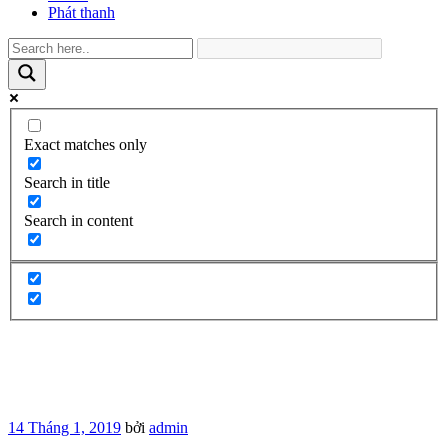
Phát thanh
Exact matches only
Search in title
Search in content
Đăng
14 Tháng 1, 2019
bởi
admin
trong