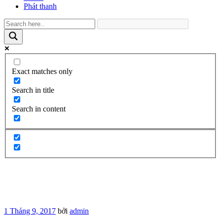
Phát thanh
Exact matches only
Search in title
Search in content
Đăng
1 Tháng 9, 2017
bởi
admin
trong