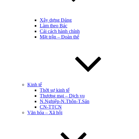
Xây dựng Đảng
Làm theo Bác
Cải cách hành chính
Mặt trận – Đoàn thể
Kinh tế
Thời sự kinh tế
Thương mại – Dịch vụ
N.Nghiệp-N.Thôn-T.Sản
CN-TTCN
Văn hóa – Xã hội