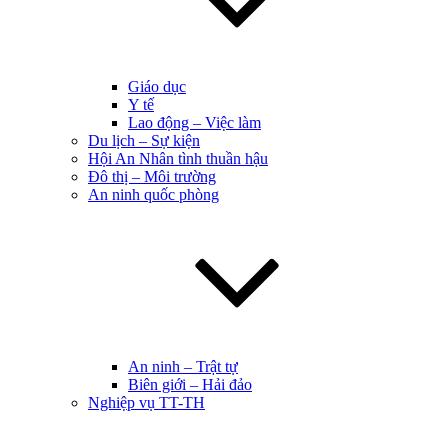
Giáo dục
Y tế
Lao động – Việc làm
Du lịch – Sự kiện
Hội An Nhân tình thuần hậu
Đô thị – Môi trường
An ninh quốc phòng
An ninh – Trật tự
Biên giới – Hải đảo
Nghiệp vụ TT-TH