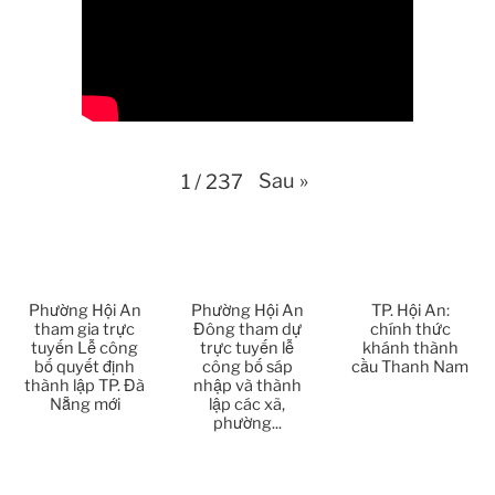
Thời sự thứ 2 Ngày 13-4-2026
34:40
Thời sự thứ 6 Ngày 10-4-2026
25:37
Thời sự thứ 4 Ngày 8-4-2026
26:38
Sau
»
1
/
237
Thời sự thứ 2 Ngày 6-4-2026
28:21
Thời sự thứ 6 Ngày 3-4-2026
24:01
Thời sự thứ 4 Ngày 1-4-2026
28:11
Phường Hội An
Phường Hội An
TP. Hội An:
tham gia trực
Đông tham dự
chính thức
tuyến Lễ công
trực tuyến lễ
khánh thành
Thời sự thứ 2 Ngày 30-3-2026
31:14
bố quyết định
công bố sáp
cầu Thanh Nam
thành lập TP. Đà
nhập và thành
Nẵng mới
lập các xã,
Thời sự thứ 6 Ngày 27-3-2026
24:11
phường...
Thời sự thứ 4 Ngày 25-3-2026
24:51