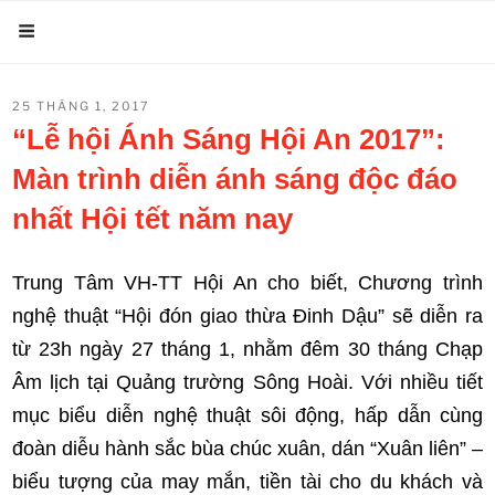
Chuyển
Menu
đến
phần
ĐĂNG
25 THÁNG 1, 2017
nội
TRONG
“Lễ hội Ánh Sáng Hội An 2017”:
dung
Màn trình diễn ánh sáng độc đáo
nhất Hội tết năm nay
Trung Tâm VH-TT Hội An cho biết, Chương trình
nghệ thuật “Hội đón giao thừa Đinh Dậu” sẽ diễn ra
từ 23h ngày 27 tháng 1, nhằm đêm 30 tháng Chạp
Âm lịch tại Quảng trường Sông Hoài. Với nhiều tiết
mục biểu diễn nghệ thuật sôi động, hấp dẫn cùng
đoàn diễu hành sắc bùa chúc xuân, dán “Xuân liên” –
biểu tượng của may mắn, tiền tài cho du khách và