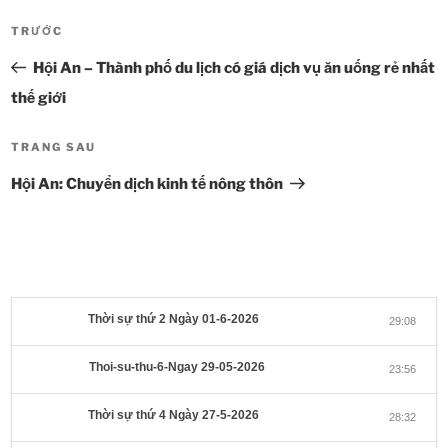
Điều
TRƯỚC
Bài
hướng
cũ
bài
Hội An – Thành phố du lịch có giá dịch vụ ăn uống rẻ nhất
hơn
viết
thế giới
TRANG SAU
Bài
tiếp
Hội An: Chuyển dịch kinh tế nông thôn
theo
Thời sự thứ 2 Ngày 01-6-2026
29:08
Thoi-su-thu-6-Ngay 29-05-2026
23:56
Thời sự thứ 4 Ngày 27-5-2026
28:32