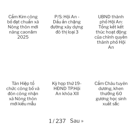
Thời sự thứ 2 Ngày 23-3-2026
27:17
Cẩm Kim công
P/S: Hội An -
UBND thành
Thời sự thứ 6 Ngày 20-3-2026
26:22
bố đạt chuẩn xã
Dấu ấn chặng
phố Hội An:
Nông thôn mới
đường xây dựng
Tổng kết kết
nâng caonăm
đô thị loại 3
thúc hoạt động
Thời sự thứ 4 Ngày 18-3-2026
25:20
2025
của chính quyền
thành phố Hội
An
Thời sự thứ 2 Ngày 16-3-2026
23:02
Thời sự thứ 6 Ngày 13-3-2026
27:04
Thời sự thứ 4 Ngày 11-3-2026
30:49
Tân Hiệp tổ
Kỳ họp thứ 19-
Cẩm Châu tuyên
chức công bố và
HĐND TP.Hội
dương, khen
Thời sự thứ 2 Ngày 09-3-2026
27:24
đón công nhận
An khóa XII
thưởng 60
xã Nông thôn
gương học sinh
mới kiểu mẫu
xuất sắc
Thời sự thứ 6 Ngày 06-3-2026
26:47
Thời sự thứ 2 Ngày 09-3-2026
Sau
»
1
/
237
27:24
Thời sự thứ 4 Ngày 04-3-2026