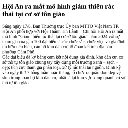
Hội An ra mắt mô hình giảm thiểu rác
thải tại cơ sở tôn giáo
Sáng ngày 17/8, Ban Thường trực Ủy ban MTTQ Việt Nam TP.
Hội An phối hợp với Hội Thánh Tin Lành – Chi hội Hội An ra mắt
mô hình “Giảm thiểu rác thải tại cơ sở tôn giáo” năm 2024 với sự
tham gia của gần 100 đại biểu là các chức sắc, chức việc và gia đình
tín hữu tiêu biểu, cán bộ khu dân cư, tổ đoàn kết trên địa bàn
phường Cẩm Phô.
Các đại biểu đã ký bảng cam kết nội dung gia đình, khu dân cư, cơ
sở thờ tự tôn giáo chung tay xây dựng môi trường xanh – sạch –
đẹp; tích cực tham gia phân loại, xử lý rác thải tại nguồn. Định kỳ
vào ngày thứ 7 hằng tuần hoặc tháng, tổ chức ra quân dọn dẹp vệ
sinh trong toàn bộ khu dân cư, nhất là tại khu vực xung quanh cơ sở
thờ tự tôn giáo.