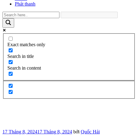
Phát thanh
Exact matches only
Search in title
Search in content
Đăng
17 Tháng 8, 2024
17 Tháng 8, 2024
bởi
Quốc Hải
trong