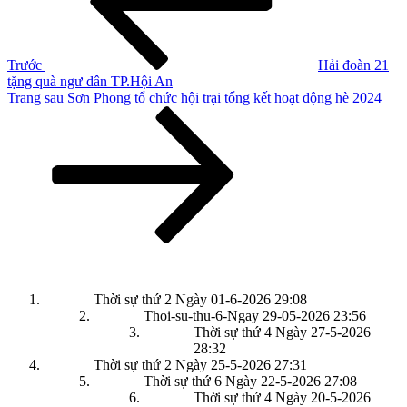
viết
Trước
Hải đoàn 21
tặng quà ngư dân TP.Hội An
Bài
Trang sau
Sơn Phong tổ chức hội trại tổng kết hoạt động hè 2024
tiếp
theo
Thời sự thứ 2 Ngày 01-6-2026
29:08
Thoi-su-thu-6-Ngay 29-05-2026
23:56
Thời sự thứ 4 Ngày 27-5-2026
28:32
Thời sự thứ 2 Ngày 25-5-2026
27:31
Thời sự thứ 6 Ngày 22-5-2026
27:08
Thời sự thứ 4 Ngày 20-5-2026