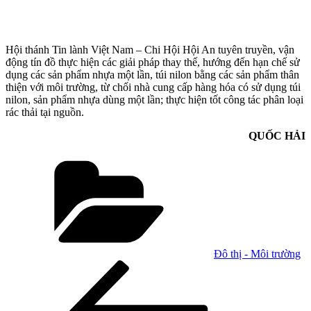
Hội thánh Tin lành Việt Nam – Chi Hội Hội An tuyên truyền, vận
động tín đồ thực hiện các giải pháp thay thế, hướng đến hạn chế sử
dụng các sản phẩm nhựa một lần, túi nilon bằng các sản phẩm thân
thiện với môi trường, từ chối nhà cung cấp hàng hóa có sử dụng túi
nilon, sản phẩm nhựa dùng một lần; thực hiện tốt công tác phân loại
rác thải tại nguồn.
QUỐC HẢI
Danh
mục
Đô thị - Môi trường
Điều
Bài
cũ
hướng
hơn
bài