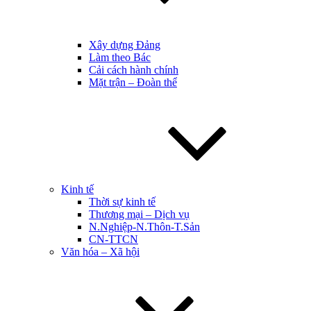
Xây dựng Đảng
Làm theo Bác
Cải cách hành chính
Mặt trận – Đoàn thể
Kinh tế
Thời sự kinh tế
Thương mại – Dịch vụ
N.Nghiệp-N.Thôn-T.Sản
CN-TTCN
Văn hóa – Xã hội