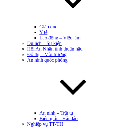
Giáo dục
Y tế
Lao động – Việc làm
Du lịch – Sự kiện
Hội An Nhân tình thuần hậu
Đô thị – Môi trường
An ninh quốc phòng
An ninh – Trật tự
Biên giới – Hải đảo
Nghiệp vụ TT-TH