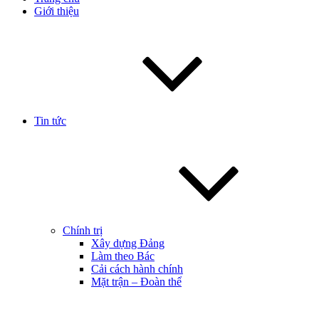
Giới thiệu
Tin tức
Chính trị
Xây dựng Đảng
Làm theo Bác
Cải cách hành chính
Mặt trận – Đoàn thể