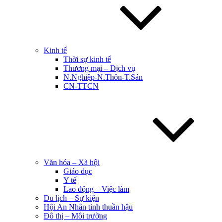
Kinh tế
Thời sự kinh tế
Thương mại – Dịch vụ
N.Nghiệp-N.Thôn-T.Sản
CN-TTCN
Văn hóa – Xã hội
Giáo dục
Y tế
Lao động – Việc làm
Du lịch – Sự kiện
Hội An Nhân tình thuần hậu
Đô thị – Môi trường