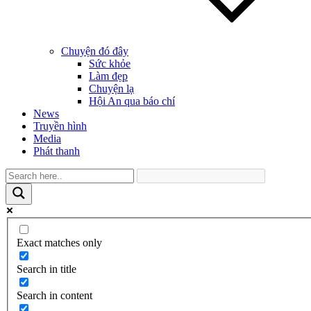
Chuyện đó đây
Sức khỏe
Làm đẹp
Chuyện lạ
Hội An qua báo chí
News
Truyền hình
Media
Phát thanh
Exact matches only
Search in title
Search in content