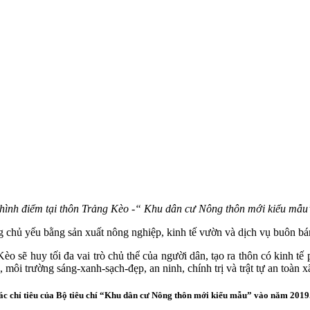
hình điểm tại thôn Trảng Kèo -“ Khu dân cư Nông thôn mới kiểu mẫ
 chủ yếu bằng sản xuất nông nghiệp, kinh tế vườn và dịch vụ buôn bán
ẽ huy tối đa vai trò chủ thể của người dân, tạo ra thôn có kinh tế ph
môi trường sáng-xanh-sạch-đẹp, an ninh, chính trị và trật tự an toàn x
c chỉ tiêu của Bộ tiêu chí “Khu dân cư Nông thôn mới kiểu mẫu” vào năm 2019.