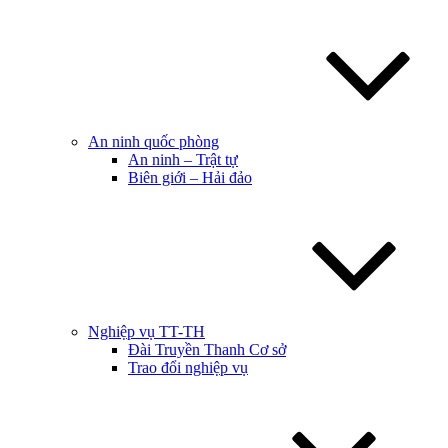
An ninh quốc phòng
An ninh – Trật tự
Biên giới – Hải đảo
Nghiệp vụ TT-TH
Đài Truyền Thanh Cơ sở
Trao đổi nghiệp vụ