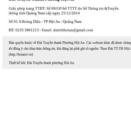
Giấy phép trang TTĐT: Số 09/GP-Sở TTTT do Sở Thông tin &Truyền
thông tỉnh Quảng Nam cấp ngày 25/12/2014
Số 01 A Hoàng Diệu - TP Hội An - Quảng Nam
ĐT: 0235 3861213 - Email: daittthhoian@gmail.com
Bản quyền thuộc về Đài Truyền thanh Phường Hội An. Các website khác đã được chún
tôi đồng ý cho khai thác thông tin, khi đăng lại phải ghi rõ nguồn: Theo Đài TT-TH Hội
(http://hoianrt.vn)
Thiết kế bởi: Đài Truyền thanh phường Hội An.