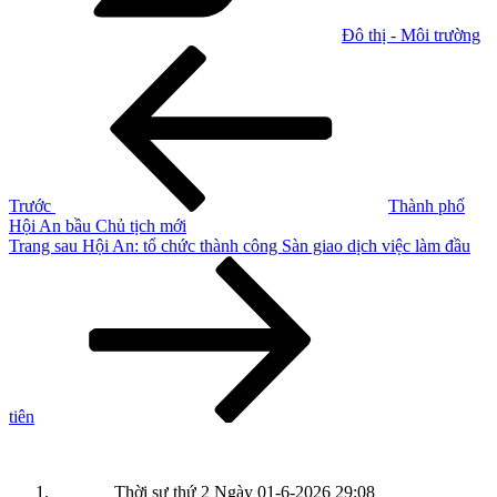
Đô thị - Môi trường
Điều
Bài
cũ
hướng
hơn
bài
viết
Trước
Thành phố
Hội An bầu Chủ tịch mới
Bài
Trang sau
Hội An: tổ chức thành công Sàn giao dịch việc làm đầu
tiếp
theo
tiên
Thời sự thứ 2 Ngày 01-6-2026
29:08