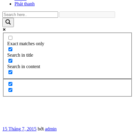
Phát thanh
Exact matches only
Search in title
Search in content
Đăng
15 Tháng 7, 2015
bởi
admin
trong