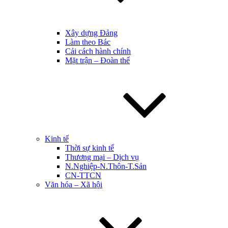
Xây dựng Đảng
Làm theo Bác
Cải cách hành chính
Mặt trận – Đoàn thể
Kinh tế
Thời sự kinh tế
Thương mại – Dịch vụ
N.Nghiệp-N.Thôn-T.Sản
CN-TTCN
Văn hóa – Xã hội