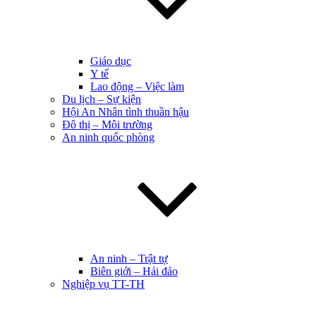
Giáo dục
Y tế
Lao động – Việc làm
Du lịch – Sự kiện
Hội An Nhân tình thuần hậu
Đô thị – Môi trường
An ninh quốc phòng
An ninh – Trật tự
Biên giới – Hải đảo
Nghiệp vụ TT-TH