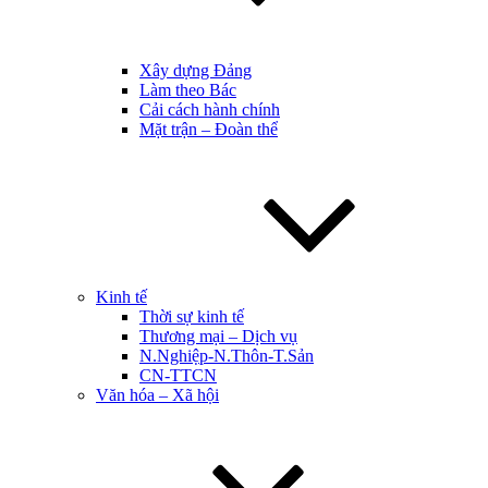
Xây dựng Đảng
Làm theo Bác
Cải cách hành chính
Mặt trận – Đoàn thể
Kinh tế
Thời sự kinh tế
Thương mại – Dịch vụ
N.Nghiệp-N.Thôn-T.Sản
CN-TTCN
Văn hóa – Xã hội