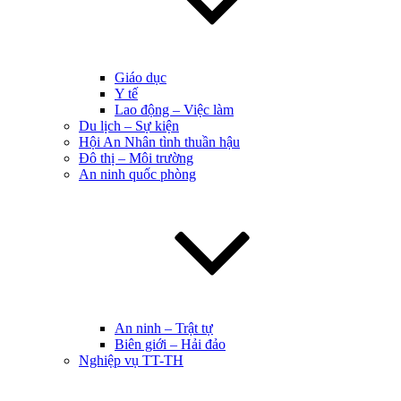
Giáo dục
Y tế
Lao động – Việc làm
Du lịch – Sự kiện
Hội An Nhân tình thuần hậu
Đô thị – Môi trường
An ninh quốc phòng
An ninh – Trật tự
Biên giới – Hải đảo
Nghiệp vụ TT-TH