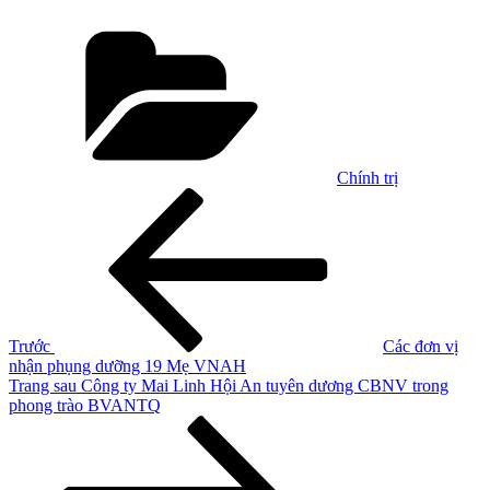
Danh
mục
Chính trị
Điều
Bài
cũ
hướng
hơn
bài
viết
Trước
Các đơn vị
nhận phụng dưỡng 19 Mẹ VNAH
Bài
Trang sau
Công ty Mai Linh Hội An tuyên dương CBNV trong
tiếp
phong trào BVANTQ
theo