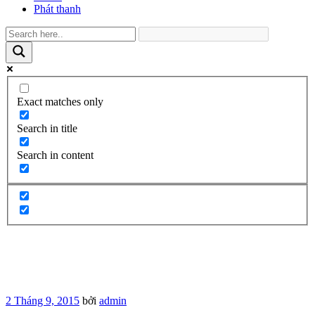
Phát thanh
Exact matches only
Search in title
Search in content
Đăng
2 Tháng 9, 2015
bởi
admin
trong